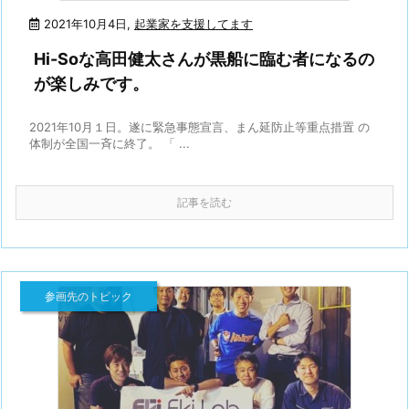
2021年10月4日
,
起業家を支援してます
Hi-Soな高田健太さんが黒船に臨む者になるの
が楽しみです。
2021年10月１日。遂に緊急事態宣言、まん延防止等重点措置 の
体制が全国一斉に終了。 「 ...
記事を読む
参画先のトピック