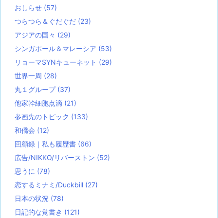
おしらせ
(57)
つらつら＆ぐだぐだ
(23)
アジアの国々
(29)
シンガポール＆マレーシア
(53)
リョーマSYNキューネット
(29)
世界一周
(28)
丸１グループ
(37)
他家幹細胞点滴
(21)
参画先のトピック
(133)
和僑会
(12)
回顧録｜私も履歴書
(66)
広告/NIKKO/リバーストン
(52)
思うに
(78)
恋するミナミ/Duckbill
(27)
日本の状況
(78)
日記的な覚書き
(121)