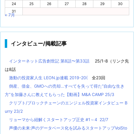
24
25
26
27
28
29
30
31
« 7月
インタビュー/掲載記事
インターネット広告創世記 第8話〜第33話
25/1-8（リンク先
は8話
激動の投資家人生 LEON.jp連載 2019-20(
全23回
倒産、借金、GMOへの売却...すべてを失って得た”自由な生き
方”を加藤さんに教えてもらった【動画】M&A CAMP 25/3
クリプト/ブロックチェーンのエンジェル投資家インタビュー B
urry 23/2
リョーマから紐解くスタートアップ正史 #1～4 22/7
声優の未来:声のデータベース化を試みるスタートアップVoiSto