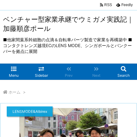
RSS
Feedly
ベンチャー型家業承継でウミガメ実践記｜
加藤順彦ポール
■他家間葉系幹細胞の点滴＆自転車パーツ製造で家業を再構築中 ■
コンタクトレンズ越境ECのLENS MODE、シンガポールとバンクー
バーを拠点に展開
Menu
Sidebar
Prev
Next
Search
ホーム
>
LENSMODE&Albirex