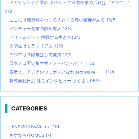
メガトレンドに乗れ 下位シェア日本企業の活路は「アジア」1
4/9
ここには理想郷をつくろうとする尊い精神がある 13/8
ベンチャー創業の熱伝導人 13/4
ドリームゲート 挑戦する生き方13/3
大学生はモラトリアム 12/9
アジアは３段飛ばしで発展 12/2
日本人は不定形生物アメーバだった？ 11/6
若者よ、アジアのウミガメとなれ techwave
11/4
株式会社日広 社長インタビュー まぐまぐ06/7
CATEGORIES
LENSMODE&Albirex
(15)
あすなろ/TOMOS
(7)