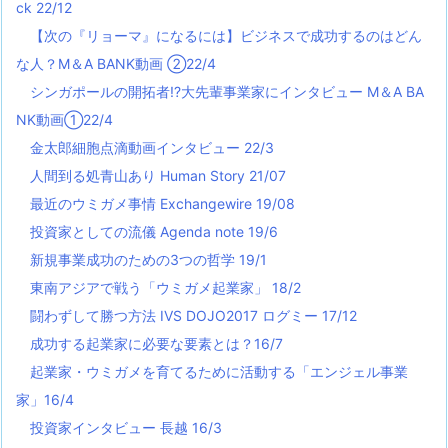
ck 22/12
【次の『リョーマ』になるには】ビジネスで成功するのはどん
な人？M＆A BANK動画 ②22/4
シンガポールの開拓者!?大先輩事業家にインタビュー M＆A BA
NK動画①22/4
金太郎細胞点滴動画インタビュー 22/3
人間到る処青山あり Human Story 21/07
最近のウミガメ事情 Exchangewire 19/08
投資家としての流儀 Agenda note 19/6
新規事業成功のための3つの哲学 19/1
東南アジアで戦う「ウミガメ起業家」 18/2
闘わずして勝つ方法 IVS DOJO2017 ログミー 17/12
成功する起業家に必要な要素とは？16/7
起業家・ウミガメを育てるために活動する「エンジェル事業
家」16/4
投資家インタビュー 長越 16/3