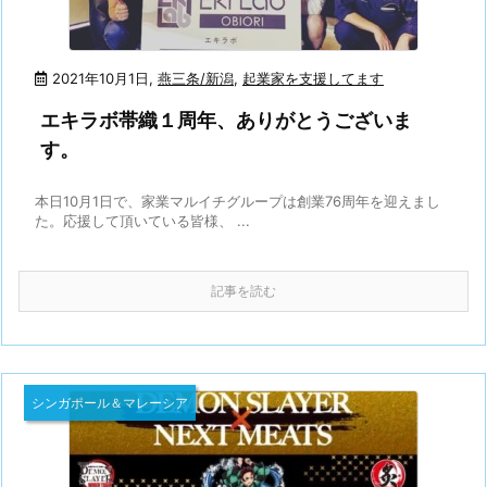
2021年10月1日
,
燕三条/新潟
,
起業家を支援してます
エキラボ帯織１周年、ありがとうございま
す。
本日10月1日で、家業マルイチグループは創業76周年を迎えまし
た。応援して頂いている皆様、 ...
記事を読む
シンガポール＆マレーシア