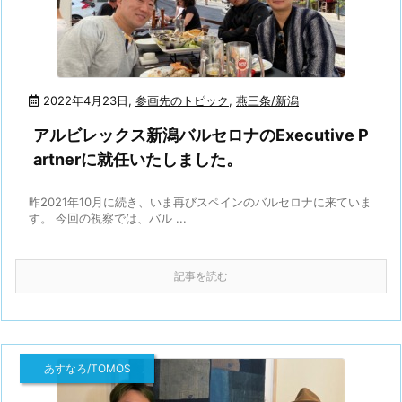
2022年4月23日
,
参画先のトピック
,
燕三条/新潟
アルビレックス新潟バルセロナのExecutive P
artnerに就任いたしました。
昨2021年10月に続き、いま再びスペインのバルセロナに来ていま
す。 今回の視察では、バル ...
記事を読む
あすなろ/TOMOS