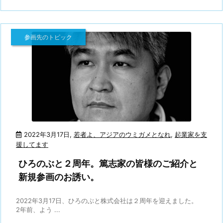
参画先のトピック
2022年3月17日
,
若者よ、アジアのウミガメとなれ
,
起業家を支
援してます
ひろのぶと２周年。篤志家の皆様のご紹介と
新規参画のお誘い。
2022年3月17日、ひろのぶと株式会社は２周年を迎えました。
2年前、よう ...