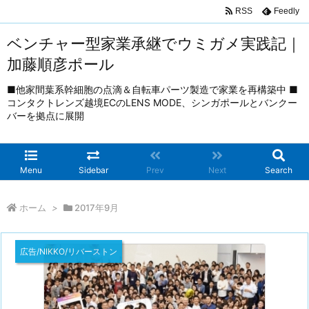
RSS
Feedly
ベンチャー型家業承継でウミガメ実践記｜
加藤順彦ポール
■他家間葉系幹細胞の点滴＆自転車パーツ製造で家業を再構築中 ■
コンタクトレンズ越境ECのLENS MODE、シンガポールとバンクー
バーを拠点に展開
Menu
Sidebar
Prev
Next
Search
ホーム
>
2017年9月
広告/NIKKO/リバーストン