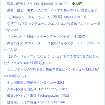
激動の投資家人生 LEON.jp連載 2019-20(
全23回
倒産、借金、GMOへの売却...すべてを失って得た”自由な生き
方”を加藤さんに教えてもらった【動画】M&A CAMP 25/3
クリプト/ブロックチェーンのエンジェル投資家インタビュー B
urry 23/2
リョーマから紐解くスタートアップ正史 #1～4 22/7
声優の未来:声のデータベース化を試みるスタートアップVoiSto
ck 22/12
【次の『リョーマ』になるには】ビジネスで成功するのはどん
な人？M＆A BANK動画 ②22/4
シンガポールの開拓者!?大先輩事業家にインタビュー M＆A BA
NK動画①22/4
金太郎細胞点滴動画インタビュー 22/3
人間到る処青山あり Human Story 21/07
最近のウミガメ事情 Exchangewire 19/08
投資家としての流儀 Agenda note 19/6