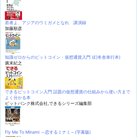
若者よ、アジアのウミガメとなれ 講演録
加藤順彦
知識ゼロからのビットコイン・仮想通貨入門 (幻冬舎単行本)
廣末紀之
できるビットコイン入門 話題の仮想通貨の仕組みから使い方まで
よく分かる本
ビットバンク株式会社,できるシリーズ編集部
Fly Me To Minami ～恋するミナミ～(字幕版)