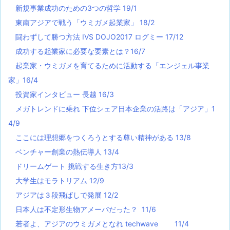
新規事業成功のための3つの哲学 19/1
東南アジアで戦う「ウミガメ起業家」 18/2
闘わずして勝つ方法 IVS DOJO2017 ログミー 17/12
成功する起業家に必要な要素とは？16/7
起業家・ウミガメを育てるために活動する「エンジェル事業
家」16/4
投資家インタビュー 長越 16/3
メガトレンドに乗れ 下位シェア日本企業の活路は「アジア」1
4/9
ここには理想郷をつくろうとする尊い精神がある 13/8
ベンチャー創業の熱伝導人 13/4
ドリームゲート 挑戦する生き方13/3
大学生はモラトリアム 12/9
アジアは３段飛ばしで発展 12/2
日本人は不定形生物アメーバだった？ 11/6
若者よ、アジアのウミガメとなれ techwave
11/4