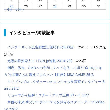
18
19
20
21
22
23
24
25
26
27
28
29
30
31
« 4月
6月 »
インタビュー/掲載記事
インターネット広告創世記 第8話〜第33話
25/1-8（リンク先
は8話
激動の投資家人生 LEON.jp連載 2019-20(
全23回
倒産、借金、GMOへの売却...すべてを失って得た”自由な生き
方”を加藤さんに教えてもらった【動画】M&A CAMP 25/3
クリプト/ブロックチェーンのエンジェル投資家インタビュー B
urry 23/2
リョーマから紐解くスタートアップ正史 #1～4 22/7
声優の未来:声のデータベース化を試みるスタートアップVoiSto
ck 22/12