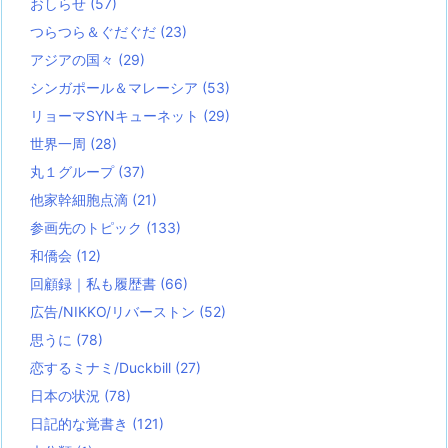
おしらせ
(57)
つらつら＆ぐだぐだ
(23)
アジアの国々
(29)
シンガポール＆マレーシア
(53)
リョーマSYNキューネット
(29)
世界一周
(28)
丸１グループ
(37)
他家幹細胞点滴
(21)
参画先のトピック
(133)
和僑会
(12)
回顧録｜私も履歴書
(66)
広告/NIKKO/リバーストン
(52)
思うに
(78)
恋するミナミ/Duckbill
(27)
日本の状況
(78)
日記的な覚書き
(121)