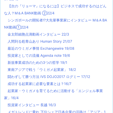
【次の『リョーマ』になるには】ビジネスで成功するのはどん
な人？M＆A BANK動画 ②22/4
シンガポールの開拓者!?大先輩事業家にインタビュー M＆A BA
NK動画①22/4
金太郎細胞点滴動画インタビュー 22/3
人間到る処青山あり Human Story 21/07
最近のウミガメ事情 Exchangewire 19/08
投資家としての流儀 Agenda note 19/6
新規事業成功のための3つの哲学 19/1
東南アジアで戦う「ウミガメ起業家」 18/2
闘わずして勝つ方法 IVS DOJO2017 ログミー 17/12
成功する起業家に必要な要素とは？16/7
起業家・ウミガメを育てるために活動する「エンジェル事業
家」16/4
投資家インタビュー 長越 16/3
メガトレンドに乗れ 下位シェア日本企業の活路は「アジア」1