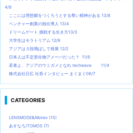
4/9
ここには理想郷をつくろうとする尊い精神がある 13/8
ベンチャー創業の熱伝導人 13/4
ドリームゲート 挑戦する生き方13/3
大学生はモラトリアム 12/9
アジアは３段飛ばしで発展 12/2
日本人は不定形生物アメーバだった？ 11/6
若者よ、アジアのウミガメとなれ techwave
11/4
株式会社日広 社長インタビュー まぐまぐ06/7
CATEGORIES
LENSMODE&Albirex
(15)
あすなろ/TOMOS
(7)