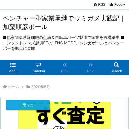
RSS
Feedly
ベンチャー型家業承継でウミガメ実践記｜
加藤順彦ポール
■他家間葉系幹細胞の点滴＆自転車パーツ製造で家業を再構築中 ■
コンタクトレンズ越境ECのLENS MODE、シンガポールとバンクー
バーを拠点に展開
Menu
Sidebar
Prev
Next
Search
ホーム
>
2020年5月
思うに