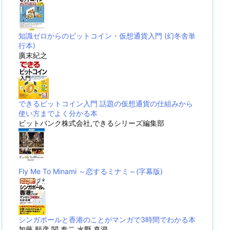
知識ゼロからのビットコイン・仮想通貨入門 (幻冬舎単
行本)
廣末紀之
できるビットコイン入門 話題の仮想通貨の仕組みから
使い方までよく分かる本
ビットバンク株式会社,できるシリーズ編集部
Fly Me To Minami ～恋するミナミ～(字幕版)
シンガポールと香港のことがマンガで3時間でわかる本
加藤 順彦,関 泰二,水野 真澄