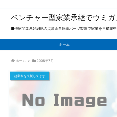
ベンチャー型家業承継でウミガ
■他家間葉系幹細胞の点滴＆自転車パーツ製造で家業を再構築中 ■
ホーム
ホーム
>
2008年7月
起業家を支援してます