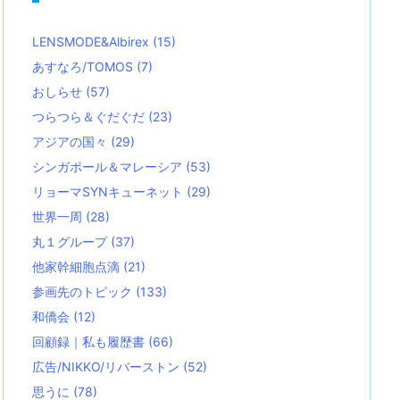
LENSMODE&Albirex
(15)
あすなろ/TOMOS
(7)
おしらせ
(57)
つらつら＆ぐだぐだ
(23)
アジアの国々
(29)
シンガポール＆マレーシア
(53)
リョーマSYNキューネット
(29)
世界一周
(28)
丸１グループ
(37)
他家幹細胞点滴
(21)
参画先のトピック
(133)
和僑会
(12)
回顧録｜私も履歴書
(66)
広告/NIKKO/リバーストン
(52)
思うに
(78)