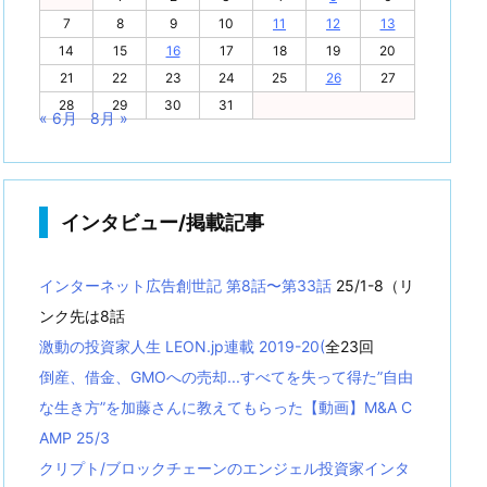
7
8
9
10
11
12
13
14
15
16
17
18
19
20
21
22
23
24
25
26
27
28
29
30
31
« 6月
8月 »
インタビュー/掲載記事
インターネット広告創世記 第8話〜第33話
25/1-8（リ
ンク先は8話
激動の投資家人生 LEON.jp連載 2019-20(
全23回
倒産、借金、GMOへの売却...すべてを失って得た”自由
な生き方”を加藤さんに教えてもらった【動画】M&A C
AMP 25/3
クリプト/ブロックチェーンのエンジェル投資家インタ