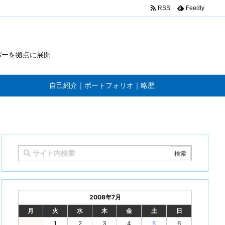
RSS
Feedly
バーを拠点に展開
自己紹介｜ポートフォリオ｜略歴
2008年7月
月
火
水
木
金
土
日
1
2
3
4
5
6