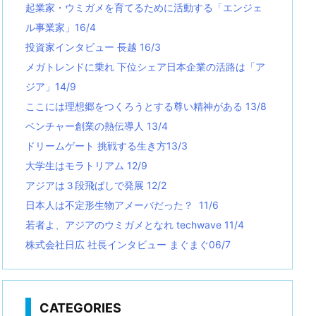
起業家・ウミガメを育てるために活動する「エンジェ
ル事業家」16/4
投資家インタビュー 長越 16/3
メガトレンドに乗れ 下位シェア日本企業の活路は「ア
ジア」14/9
ここには理想郷をつくろうとする尊い精神がある 13/8
ベンチャー創業の熱伝導人 13/4
ドリームゲート 挑戦する生き方13/3
大学生はモラトリアム 12/9
アジアは３段飛ばしで発展 12/2
日本人は不定形生物アメーバだった？ 11/6
若者よ、アジアのウミガメとなれ techwave
11/4
株式会社日広 社長インタビュー まぐまぐ06/7
CATEGORIES