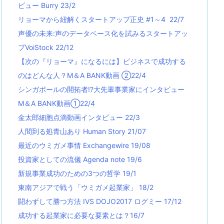
ビュー Burry 23/2
リョーマから紐解くスタートアップ正史 #1～4 22/7
声優の未来:声のデータベース化を試みるスタートアッ
プVoiStock 22/12
【次の『リョーマ』になるには】ビジネスで成功する
のはどんな人？M＆A BANK動画 ②22/4
シンガポールの開拓者!?大先輩事業家にインタビュー
M＆A BANK動画①22/4
金太郎細胞点滴動画インタビュー 22/3
人間到る処青山あり Human Story 21/07
最近のウミガメ事情 Exchangewire 19/08
投資家としての流儀 Agenda note 19/6
新規事業成功のための3つの哲学 19/1
東南アジアで戦う「ウミガメ起業家」 18/2
闘わずして勝つ方法 IVS DOJO2017 ログミー 17/12
成功する起業家に必要な要素とは？16/7