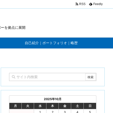
RSS
Feedly
バーを拠点に展開
自己紹介｜ポートフォリオ｜略歴
2025年10月
月
火
水
木
金
土
日
1
2
3
4
5