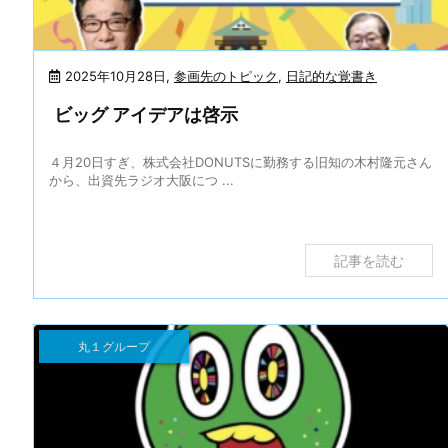
2025年10月28日
,
参画先のトピック
,
日記的な覚書き
ビッグ アイデアは啓示
４月20日すぎ、株式会社DONUTSに勤務する旧知の木村隆元さん
から、出資先ラジオ大阪につ ...
記事を読む
丸１グループ