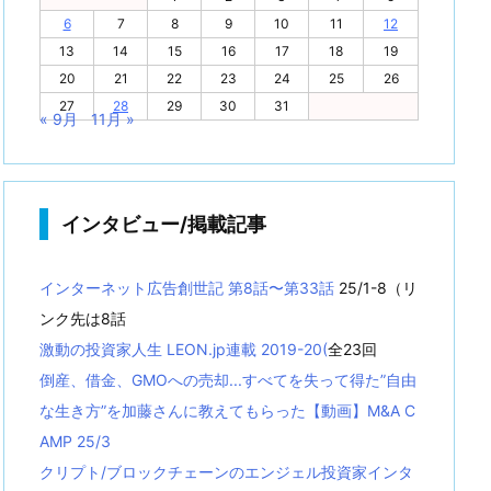
6
7
8
9
10
11
12
13
14
15
16
17
18
19
20
21
22
23
24
25
26
27
28
29
30
31
« 9月
11月 »
インタビュー/掲載記事
インターネット広告創世記 第8話〜第33話
25/1-8（リ
ンク先は8話
激動の投資家人生 LEON.jp連載 2019-20(
全23回
倒産、借金、GMOへの売却...すべてを失って得た”自由
な生き方”を加藤さんに教えてもらった【動画】M&A C
AMP 25/3
クリプト/ブロックチェーンのエンジェル投資家インタ