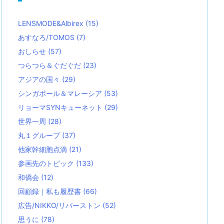
LENSMODE&Albirex
(15)
あすなろ/TOMOS
(7)
おしらせ
(57)
つらつら＆ぐだぐだ
(23)
アジアの国々
(29)
シンガポール＆マレーシア
(53)
リョーマSYNキューネット
(29)
世界一周
(28)
丸１グループ
(37)
他家幹細胞点滴
(21)
参画先のトピック
(133)
和僑会
(12)
回顧録｜私も履歴書
(66)
広告/NIKKO/リバーストン
(52)
思うに
(78)