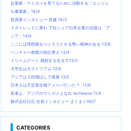
起業家・ウミガメを育てるために活動する「エンジェ
ル事業家」16/4
投資家インタビュー 長越 16/3
メガトレンドに乗れ 下位シェア日本企業の活路は「ア
ジア」14/9
ここには理想郷をつくろうとする尊い精神がある 13/8
ベンチャー創業の熱伝導人 13/4
ドリームゲート 挑戦する生き方13/3
大学生はモラトリアム 12/9
アジアは３段飛ばしで発展 12/2
日本人は不定形生物アメーバだった？ 11/6
若者よ、アジアのウミガメとなれ techwave
11/4
株式会社日広 社長インタビュー まぐまぐ06/7
CATEGORIES