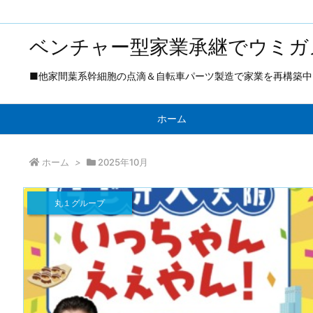
ベンチャー型家業承継でウミガ
■他家間葉系幹細胞の点滴＆自転車パーツ製造で家業を再構築中 ■
ホーム
ホーム
>
2025年10月
丸１グループ