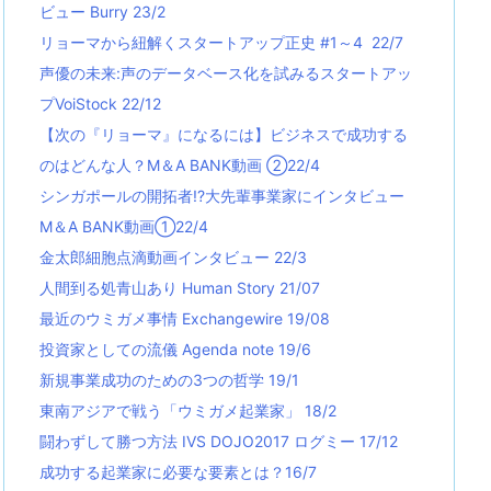
ビュー Burry 23/2
リョーマから紐解くスタートアップ正史 #1～4 22/7
声優の未来:声のデータベース化を試みるスタートアッ
プVoiStock 22/12
【次の『リョーマ』になるには】ビジネスで成功する
のはどんな人？M＆A BANK動画 ②22/4
シンガポールの開拓者!?大先輩事業家にインタビュー
M＆A BANK動画①22/4
金太郎細胞点滴動画インタビュー 22/3
人間到る処青山あり Human Story 21/07
最近のウミガメ事情 Exchangewire 19/08
投資家としての流儀 Agenda note 19/6
新規事業成功のための3つの哲学 19/1
東南アジアで戦う「ウミガメ起業家」 18/2
闘わずして勝つ方法 IVS DOJO2017 ログミー 17/12
成功する起業家に必要な要素とは？16/7