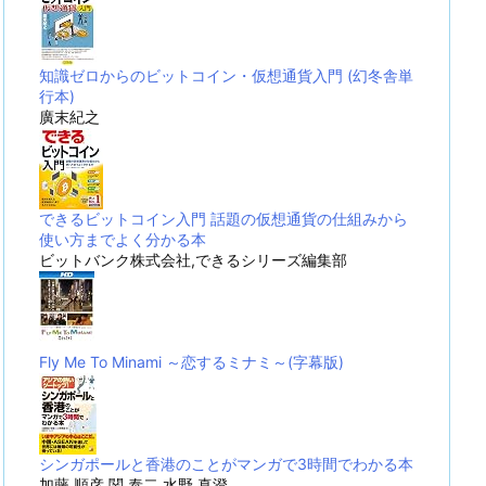
知識ゼロからのビットコイン・仮想通貨入門 (幻冬舎単
行本)
廣末紀之
できるビットコイン入門 話題の仮想通貨の仕組みから
使い方までよく分かる本
ビットバンク株式会社,できるシリーズ編集部
Fly Me To Minami ～恋するミナミ～(字幕版)
シンガポールと香港のことがマンガで3時間でわかる本
加藤 順彦,関 泰二,水野 真澄