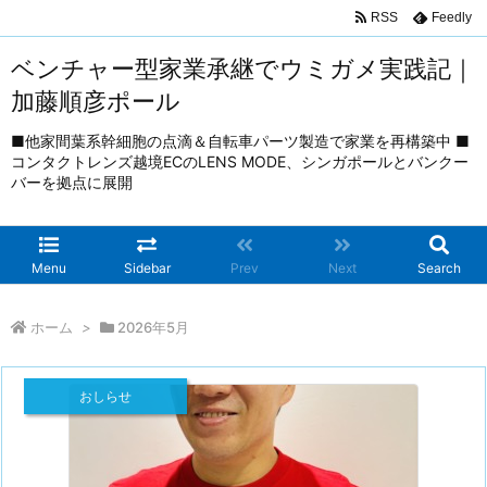
RSS
Feedly
ベンチャー型家業承継でウミガメ実践記｜
加藤順彦ポール
■他家間葉系幹細胞の点滴＆自転車パーツ製造で家業を再構築中 ■
コンタクトレンズ越境ECのLENS MODE、シンガポールとバンクー
バーを拠点に展開
Menu
Sidebar
Prev
Next
Search
ホーム
>
2026年5月
おしらせ