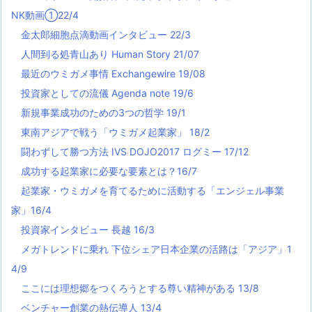
NK動画①22/4
金太郎細胞点滴動画インタビュー 22/3
人間到る処青山あり Human Story 21/07
最近のウミガメ事情 Exchangewire 19/08
投資家としての流儀 Agenda note 19/6
新規事業成功のための3つの哲学 19/1
東南アジアで戦う「ウミガメ起業家」 18/2
闘わずして勝つ方法 IVS DOJO2017 ログミー 17/12
成功する起業家に必要な要素とは？16/7
起業家・ウミガメを育てるために活動する「エンジェル事業
家」16/4
投資家インタビュー 長越 16/3
メガトレンドに乗れ 下位シェア日本企業の活路は「アジア」1
4/9
ここには理想郷をつくろうとする尊い精神がある 13/8
ベンチャー創業の熱伝導人 13/4