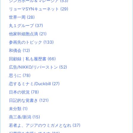
シンガポール＆マレーシア
(53)
リョーマSYNキューネット
(29)
世界一周
(28)
丸１グループ
(37)
他家幹細胞点滴
(21)
参画先のトピック
(133)
和僑会
(12)
回顧録｜私も履歴書
(66)
広告/NIKKO/リバーストン
(52)
思うに
(78)
恋するミナミ/Duckbill
(27)
日本の状況
(78)
日記的な覚書き
(121)
未分類
(1)
燕三条/新潟
(15)
若者よ、アジアのウミガメとなれ
(37)