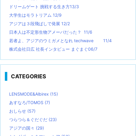
ドリームゲート 挑戦する生き方13/3
大学生はモラトリアム 12/9
アジアは３段飛ばしで発展 12/2
日本人は不定形生物アメーバだった？ 11/6
若者よ、アジアのウミガメとなれ techwave
11/4
株式会社日広 社長インタビュー まぐまぐ06/7
CATEGORIES
LENSMODE&Albirex
(15)
あすなろ/TOMOS
(7)
おしらせ
(57)
つらつら＆ぐだぐだ
(23)
アジアの国々
(29)