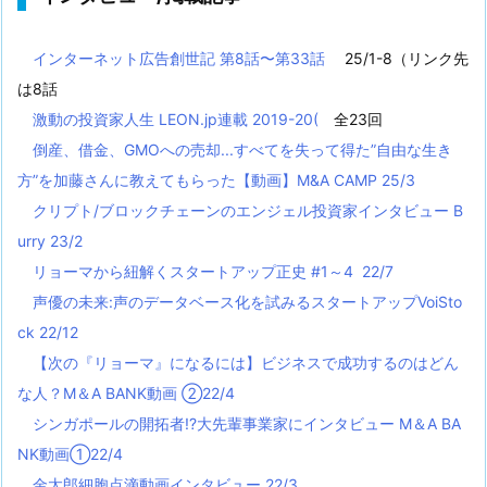
インターネット広告創世記 第8話〜第33話
25/1-8（リンク先
は8話
激動の投資家人生 LEON.jp連載 2019-20(
全23回
倒産、借金、GMOへの売却...すべてを失って得た”自由な生き
方”を加藤さんに教えてもらった【動画】M&A CAMP 25/3
クリプト/ブロックチェーンのエンジェル投資家インタビュー B
urry 23/2
リョーマから紐解くスタートアップ正史 #1～4 22/7
声優の未来:声のデータベース化を試みるスタートアップVoiSto
ck 22/12
【次の『リョーマ』になるには】ビジネスで成功するのはどん
な人？M＆A BANK動画 ②22/4
シンガポールの開拓者!?大先輩事業家にインタビュー M＆A BA
NK動画①22/4
金太郎細胞点滴動画インタビュー 22/3