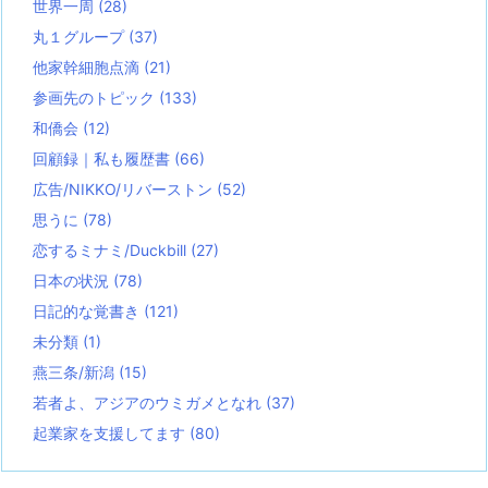
世界一周
(28)
丸１グループ
(37)
他家幹細胞点滴
(21)
参画先のトピック
(133)
和僑会
(12)
回顧録｜私も履歴書
(66)
広告/NIKKO/リバーストン
(52)
思うに
(78)
恋するミナミ/Duckbill
(27)
日本の状況
(78)
日記的な覚書き
(121)
未分類
(1)
燕三条/新潟
(15)
若者よ、アジアのウミガメとなれ
(37)
起業家を支援してます
(80)