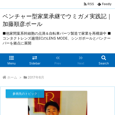
RSS
Feedly
ベンチャー型家業承継でウミガメ実践記｜
加藤順彦ポール
■他家間葉系幹細胞の点滴＆自転車パーツ製造で家業を再構築中 ■
コンタクトレンズ越境ECのLENS MODE、シンガポールとバンクー
バーを拠点に展開
Menu
Sidebar
Prev
Next
Search
ホーム
>
2017年6月
参画先のトピック