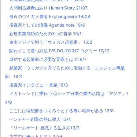
人間到る処青山あり Human Story 21/07
最近のウミガメ事情 Exchangewire 19/08
投資家としての流儀 Agenda note 19/6
新規事業成功のための3つの哲学 19/1
東南アジアで戦う「ウミガメ起業家」 18/2
闘わずして勝つ方法 IVS DOJO2017 ログミー 17/12
成功する起業家に必要な要素とは？16/7
起業家・ウミガメを育てるために活動する「エンジェル事業
家」16/4
投資家インタビュー 長越 16/3
メガトレンドに乗れ 下位シェア日本企業の活路は「アジア」1
4/9
ここには理想郷をつくろうとする尊い精神がある 13/8
ベンチャー創業の熱伝導人 13/4
ドリームゲート 挑戦する生き方13/3
大学生はモラトリアム 12/9