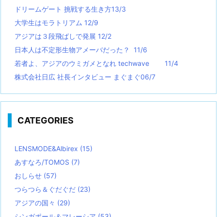
ドリームゲート 挑戦する生き方13/3
大学生はモラトリアム 12/9
アジアは３段飛ばしで発展 12/2
日本人は不定形生物アメーバだった？ 11/6
若者よ、アジアのウミガメとなれ techwave
11/4
株式会社日広 社長インタビュー まぐまぐ06/7
CATEGORIES
LENSMODE&Albirex
(15)
あすなろ/TOMOS
(7)
おしらせ
(57)
つらつら＆ぐだぐだ
(23)
アジアの国々
(29)
シンガポール＆マレーシア
(53)