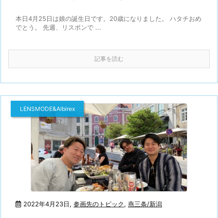
本日4月25日は娘の誕生日です。20歳になりました。 ハタチおめ
でとう。 先週、リスボンで ...
記事を読む
LENSMODE&Albirex
2022年4月23日
,
参画先のトピック
,
燕三条/新潟