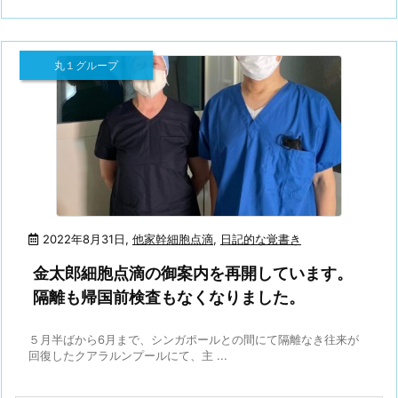
丸１グループ
2022年8月31日
,
他家幹細胞点滴
,
日記的な覚書き
金太郎細胞点滴の御案内を再開しています。
隔離も帰国前検査もなくなりました。
５月半ばから6月まで、シンガポールとの間にて隔離なき往来が
回復したクアラルンプールにて、主 ...