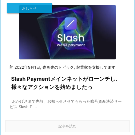
おしらせ
2022年9月1日
,
参画先のトピック
,
起業家を支援してます
Slash Paymentメインネットがローンチし、
様々なアクションを始めましたっ
おかげさまで先般、お知らせさせてもらった暗号資産決済サー
ビス Slash P ...
記事を読む