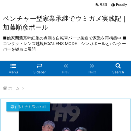
RSS
Feedly
ベンチャー型家業承継でウミガメ実践記｜
加藤順彦ポール
■他家間葉系幹細胞の点滴＆自転車パーツ製造で家業を再構築中 ■
コンタクトレンズ越境ECのLENS MODE、シンガポールとバンクー
バーを拠点に展開
Menu
Sidebar
Prev
Next
Search
ホーム
>
恋するミナミ/Duckbill