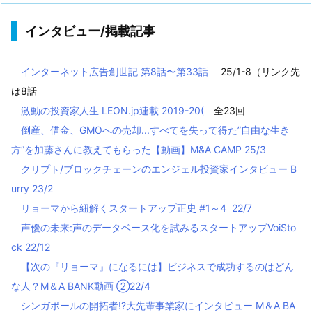
インタビュー/掲載記事
インターネット広告創世記 第8話〜第33話
25/1-8（リンク先
は8話
激動の投資家人生 LEON.jp連載 2019-20(
全23回
倒産、借金、GMOへの売却...すべてを失って得た”自由な生き
方”を加藤さんに教えてもらった【動画】M&A CAMP 25/3
クリプト/ブロックチェーンのエンジェル投資家インタビュー B
urry 23/2
リョーマから紐解くスタートアップ正史 #1～4 22/7
声優の未来:声のデータベース化を試みるスタートアップVoiSto
ck 22/12
【次の『リョーマ』になるには】ビジネスで成功するのはどん
な人？M＆A BANK動画 ②22/4
シンガポールの開拓者!?大先輩事業家にインタビュー M＆A BA