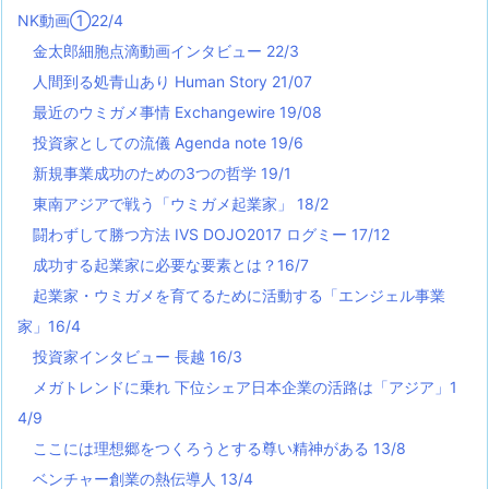
NK動画①22/4
金太郎細胞点滴動画インタビュー 22/3
人間到る処青山あり Human Story 21/07
最近のウミガメ事情 Exchangewire 19/08
投資家としての流儀 Agenda note 19/6
新規事業成功のための3つの哲学 19/1
東南アジアで戦う「ウミガメ起業家」 18/2
闘わずして勝つ方法 IVS DOJO2017 ログミー 17/12
成功する起業家に必要な要素とは？16/7
起業家・ウミガメを育てるために活動する「エンジェル事業
家」16/4
投資家インタビュー 長越 16/3
メガトレンドに乗れ 下位シェア日本企業の活路は「アジア」1
4/9
ここには理想郷をつくろうとする尊い精神がある 13/8
ベンチャー創業の熱伝導人 13/4