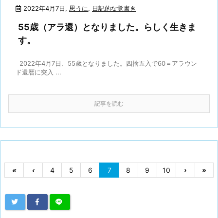
2022年4月7日
,
思うに
,
日記的な覚書き
55歳（アラ還）となりました。らしく生きま
す。
2022年4月7日、55歳となりました。四捨五入で60＝アラウン
ド還暦に突入 ...
記事を読む
«
‹
4
5
6
7
8
9
10
›
»