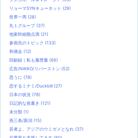
リョーマSYNキューネット
(29)
世界一周
(28)
丸１グループ
(37)
他家幹細胞点滴
(21)
参画先のトピック
(133)
和僑会
(12)
回顧録｜私も履歴書
(66)
広告/NIKKO/リバーストン
(52)
思うに
(78)
恋するミナミ/Duckbill
(27)
日本の状況
(78)
日記的な覚書き
(121)
未分類
(1)
燕三条/新潟
(15)
若者よ、アジアのウミガメとなれ
(37)
起業家を支援してます
(80)