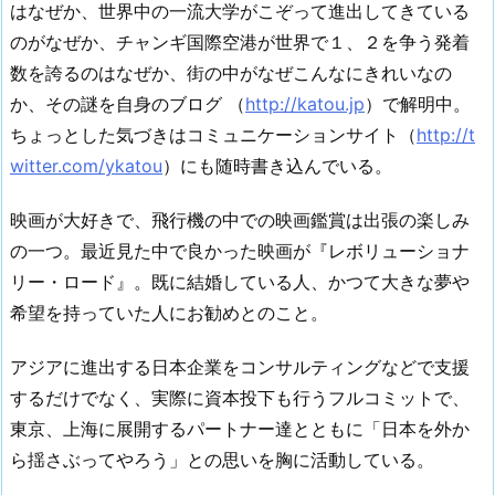
はなぜか、世界中の一流大学がこぞって進出してきている
のがなぜか、チャンギ国際空港が世界で１、２を争う発着
数を誇るのはなぜか、街の中がなぜこんなにきれいなの
か、その謎を自身のブログ （
http://katou.jp
）で解明中。
ちょっとした気づきはコミュニケーションサイト（
http://t
witter.com/ykatou
）にも随時書き込んでいる。
映画が大好きで、飛行機の中での映画鑑賞は出張の楽しみ
の一つ。最近見た中で良かった映画が『レボリューショナ
リー・ロード』。既に結婚している人、かつて大きな夢や
希望を持っていた人にお勧めとのこと。
アジアに進出する日本企業をコンサルティングなどで支援
するだけでなく、実際に資本投下も行うフルコミットで、
東京、上海に展開するパートナー達とともに「日本を外か
ら揺さぶってやろう」との思いを胸に活動している。