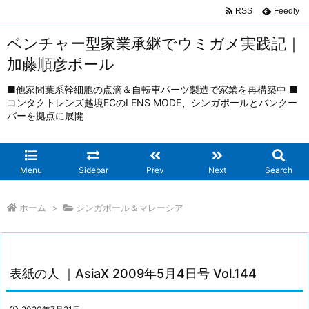
RSS
Feedly
ベンチャー型家業承継でウミガメ実践記｜
加藤順彦ポール
■他家間葉系幹細胞の点滴＆自転車パーツ製造で家業を再構築中 ■
コンタクトレンズ越境ECのLENS MODE、シンガポールとバンクー
バーを拠点に展開
Menu
Sidebar
Prev
Next
Search
ホーム
>
シンガポール＆マレーシア
表紙の人 ｜AsiaX 2009年5月4日号 Vol.144