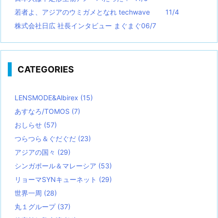
若者よ、アジアのウミガメとなれ techwave
11/4
株式会社日広 社長インタビュー まぐまぐ06/7
CATEGORIES
LENSMODE&Albirex
(15)
あすなろ/TOMOS
(7)
おしらせ
(57)
つらつら＆ぐだぐだ
(23)
アジアの国々
(29)
シンガポール＆マレーシア
(53)
リョーマSYNキューネット
(29)
世界一周
(28)
丸１グループ
(37)