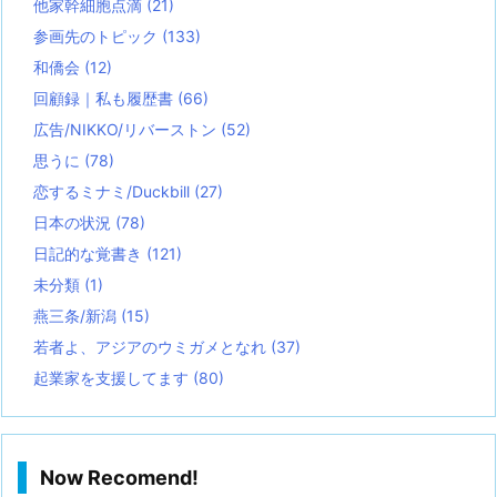
他家幹細胞点滴
(21)
参画先のトピック
(133)
和僑会
(12)
回顧録｜私も履歴書
(66)
広告/NIKKO/リバーストン
(52)
思うに
(78)
恋するミナミ/Duckbill
(27)
日本の状況
(78)
日記的な覚書き
(121)
未分類
(1)
燕三条/新潟
(15)
若者よ、アジアのウミガメとなれ
(37)
起業家を支援してます
(80)
Now Recomend!