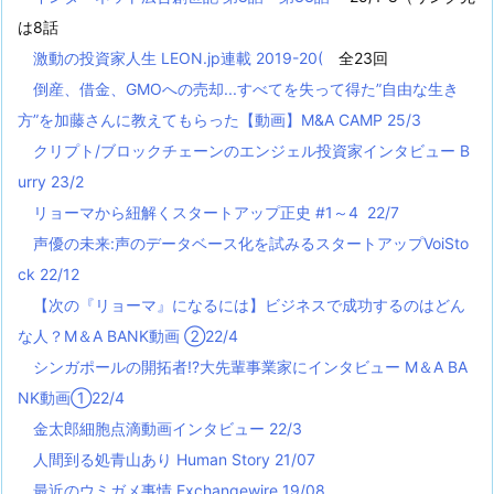
は8話
激動の投資家人生 LEON.jp連載 2019-20(
全23回
倒産、借金、GMOへの売却...すべてを失って得た”自由な生き
方”を加藤さんに教えてもらった【動画】M&A CAMP 25/3
クリプト/ブロックチェーンのエンジェル投資家インタビュー B
urry 23/2
リョーマから紐解くスタートアップ正史 #1～4 22/7
声優の未来:声のデータベース化を試みるスタートアップVoiSto
ck 22/12
【次の『リョーマ』になるには】ビジネスで成功するのはどん
な人？M＆A BANK動画 ②22/4
シンガポールの開拓者!?大先輩事業家にインタビュー M＆A BA
NK動画①22/4
金太郎細胞点滴動画インタビュー 22/3
人間到る処青山あり Human Story 21/07
最近のウミガメ事情 Exchangewire 19/08