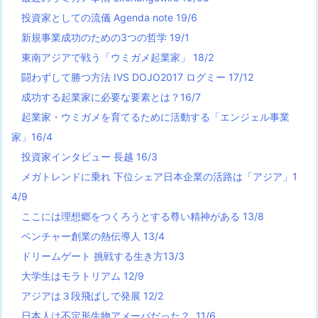
投資家としての流儀 Agenda note 19/6
新規事業成功のための3つの哲学 19/1
東南アジアで戦う「ウミガメ起業家」 18/2
闘わずして勝つ方法 IVS DOJO2017 ログミー 17/12
成功する起業家に必要な要素とは？16/7
起業家・ウミガメを育てるために活動する「エンジェル事業
家」16/4
投資家インタビュー 長越 16/3
メガトレンドに乗れ 下位シェア日本企業の活路は「アジア」1
4/9
ここには理想郷をつくろうとする尊い精神がある 13/8
ベンチャー創業の熱伝導人 13/4
ドリームゲート 挑戦する生き方13/3
大学生はモラトリアム 12/9
アジアは３段飛ばしで発展 12/2
日本人は不定形生物アメーバだった？ 11/6