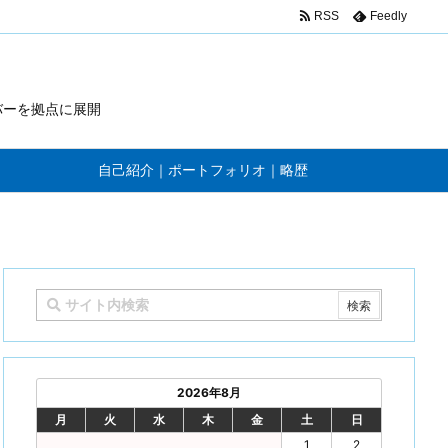
RSS
Feedly
バーを拠点に展開
自己紹介｜ポートフォリオ｜略歴
2026年8月
月
火
水
木
金
土
日
1
2