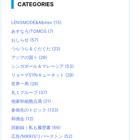
CATEGORIES
LENSMODE&Albirex
(15)
あすなろ/TOMOS
(7)
おしらせ
(57)
つらつら＆ぐだぐだ
(23)
アジアの国々
(29)
シンガポール＆マレーシア
(53)
リョーマSYNキューネット
(29)
世界一周
(28)
丸１グループ
(37)
他家幹細胞点滴
(21)
参画先のトピック
(133)
和僑会
(12)
回顧録｜私も履歴書
(66)
広告/NIKKO/リバーストン
(52)