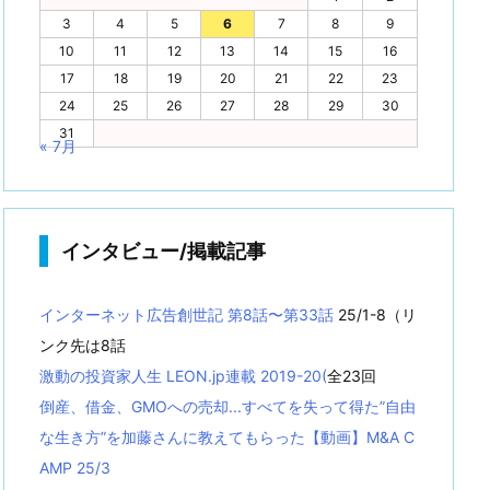
3
4
5
6
7
8
9
10
11
12
13
14
15
16
17
18
19
20
21
22
23
24
25
26
27
28
29
30
31
« 7月
インタビュー/掲載記事
インターネット広告創世記 第8話〜第33話
25/1-8（リ
ンク先は8話
激動の投資家人生 LEON.jp連載 2019-20(
全23回
倒産、借金、GMOへの売却...すべてを失って得た”自由
な生き方”を加藤さんに教えてもらった【動画】M&A C
AMP 25/3