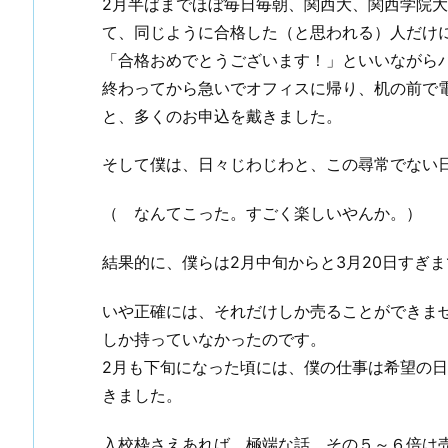
2月半ばまでほぼ毎日毎朝、関西大、関西学院
て、同じように合格した（と思われる）人だけ
「合格おめでとうございます！」といいながら
終わってから急いでオフィスに帰り、机の前で
と、多くのお申込を戴きました。
そして僕は、日々じわじわと、この尋常でない
（ なんてこった。すごく楽しいやんか。）
結果的に、僕らは2月中旬からと3月20日すぎま
いや正確には、それだけしか売ることができま
しか持っていなかったのです。
2月も下旬になった頃には、僕の仕事は希望の
きました。
入校枠さえあれば、極端な話、その５～６倍は