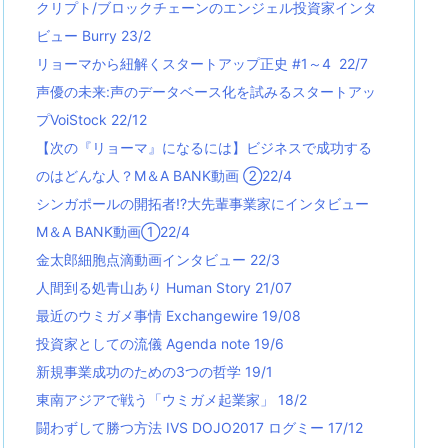
クリプト/ブロックチェーンのエンジェル投資家インタ
ビュー Burry 23/2
リョーマから紐解くスタートアップ正史 #1～4 22/7
声優の未来:声のデータベース化を試みるスタートアッ
プVoiStock 22/12
【次の『リョーマ』になるには】ビジネスで成功する
のはどんな人？M＆A BANK動画 ②22/4
シンガポールの開拓者!?大先輩事業家にインタビュー
M＆A BANK動画①22/4
金太郎細胞点滴動画インタビュー 22/3
人間到る処青山あり Human Story 21/07
最近のウミガメ事情 Exchangewire 19/08
投資家としての流儀 Agenda note 19/6
新規事業成功のための3つの哲学 19/1
東南アジアで戦う「ウミガメ起業家」 18/2
闘わずして勝つ方法 IVS DOJO2017 ログミー 17/12