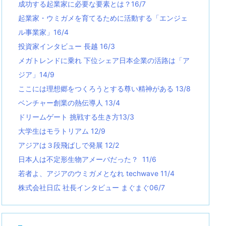
成功する起業家に必要な要素とは？16/7
起業家・ウミガメを育てるために活動する「エンジェ
ル事業家」16/4
投資家インタビュー 長越 16/3
メガトレンドに乗れ 下位シェア日本企業の活路は「ア
ジア」14/9
ここには理想郷をつくろうとする尊い精神がある 13/8
ベンチャー創業の熱伝導人 13/4
ドリームゲート 挑戦する生き方13/3
大学生はモラトリアム 12/9
アジアは３段飛ばしで発展 12/2
日本人は不定形生物アメーバだった？ 11/6
若者よ、アジアのウミガメとなれ techwave
11/4
株式会社日広 社長インタビュー まぐまぐ06/7