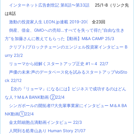
インターネット広告創世記 第8話〜第33話
25/1-8（リンク先
は8話
激動の投資家人生 LEON.jp連載 2019-20(
全23回
倒産、借金、GMOへの売却...すべてを失って得た”自由な生き
方”を加藤さんに教えてもらった【動画】M&A CAMP 25/3
クリプト/ブロックチェーンのエンジェル投資家インタビュー B
urry 23/2
リョーマから紐解くスタートアップ正史 #1～4 22/7
声優の未来:声のデータベース化を試みるスタートアップVoiSto
ck 22/12
【次の『リョーマ』になるには】ビジネスで成功するのはどん
な人？M＆A BANK動画 ②22/4
シンガポールの開拓者!?大先輩事業家にインタビュー M＆A BA
NK動画①22/4
金太郎細胞点滴動画インタビュー 22/3
人間到る処青山あり Human Story 21/07