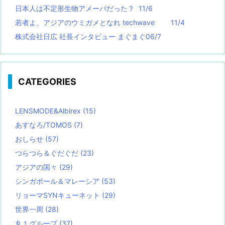
日本人は不定形生物アメーバだった？ 11/6
若者よ、アジアのウミガメとなれ techwave
11/4
株式会社日広 社長インタビュー まぐまぐ06/7
CATEGORIES
LENSMODE&Albirex
(15)
あすなろ/TOMOS
(7)
おしらせ
(57)
つらつら＆ぐだぐだ
(23)
アジアの国々
(29)
シンガポール＆マレーシア
(53)
リョーマSYNキューネット
(29)
世界一周
(28)
丸１グループ
(37)