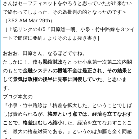
さんはセーフティネットをやろうと思っていたが出来ない
で終わってしまった。その為批判の的となったのです＞
（7:52 AM Mar 29th）
［上記リンクの4/5『田原総一朗、小泉・竹中路線を３ツイ
ートで簡潔に要約』よりそのまま抜き書き］
おおお、田原さん、なるほどですね。
たしかに！。僕も
緊縮財政
をとった小泉第一次第二次内閣
のもとで
金融システムの機能不全は是正され、その結果と
して景気は政権の後半に見事に回復していた
、と思いま
す。
ブログ本文の
『小泉・竹中路線は「格差を拡大した」ということでしば
しば責められるが、
格差という点では、経済を立てなおす
ことで、格差はむしろ縮小
した。経済を立てなおすことこ
そ、最大の格差対策である。』というのは加藤も全く同感