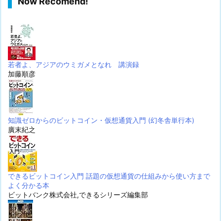
Now Recomend!
若者よ、アジアのウミガメとなれ 講演録
加藤順彦
知識ゼロからのビットコイン・仮想通貨入門 (幻冬舎単行本)
廣末紀之
できるビットコイン入門 話題の仮想通貨の仕組みから使い方まで
よく分かる本
ビットバンク株式会社,できるシリーズ編集部