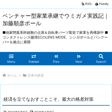
RSS
Feedly
ベンチャー型家業承継でウミガメ実践記｜
加藤順彦ポール
■他家間葉系幹細胞の点滴＆自転車パーツ製造で家業を再構築中 ■
コンタクトレンズ越境ECのLENS MODE、シンガポールとバンクー
バーを拠点に展開
Menu
Sidebar
Prev
Next
Search
ホーム
>
日本の状況
経済を立てなおすことこそ、最大の格差対策