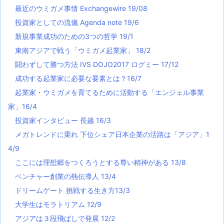
最近のウミガメ事情 Exchangewire 19/08
投資家としての流儀 Agenda note 19/6
新規事業成功のための3つの哲学 19/1
東南アジアで戦う「ウミガメ起業家」 18/2
闘わずして勝つ方法 IVS DOJO2017 ログミー 17/12
成功する起業家に必要な要素とは？16/7
起業家・ウミガメを育てるために活動する「エンジェル事業
家」16/4
投資家インタビュー 長越 16/3
メガトレンドに乗れ 下位シェア日本企業の活路は「アジア」1
4/9
ここには理想郷をつくろうとする尊い精神がある 13/8
ベンチャー創業の熱伝導人 13/4
ドリームゲート 挑戦する生き方13/3
大学生はモラトリアム 12/9
アジアは３段飛ばしで発展 12/2