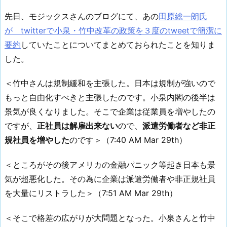
先日、モジックスさんのブログにて、あの
田原総一朗氏
が twitterで小泉・竹中改革の政策を３度のtweetで簡潔に
要約
していたことについてまとめておられたことを知りま
した。
＜竹中さんは規制緩和を主張した。日本は規制が強いので
もっと自由化すべきと主張したのです。小泉内閣の後半は
景気が良くなりました。そこで企業は従業員を増やしたの
ですが、
正社員は解雇出来ない
ので、
派遣労働者など非正
規社員を増やした
のです＞（7:40 AM Mar 29th）
＜ところがその後アメリカの金融パニック等起き日本も景
気が超悪化した。その為に企業は派遣労働者や非正規社員
を大量にリストラした＞（7:51 AM Mar 29th）
＜そこで格差の広がりが大問題となった。小泉さんと竹中