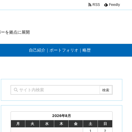
RSS
Feedly
バーを拠点に展開
自己紹介｜ポートフォリオ｜略歴
2026年8月
月
火
水
木
金
土
日
1
2