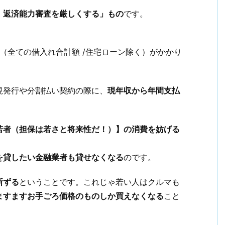
、返済能力審査を厳しくする」もの
です。
（全ての借入れ合計額 /住宅ローン除く）がかかり
規発行や分割払い契約の際に、
現年収から年間支払
若者（担保は若さと将来性だ！）】の消費を妨げる
を貸したい金融業者も貸せなくなる
のです。
断ずる
ということです。これじゃ若い人はクルマも
ますます
お手ごろ価格のものしか買えなくなる
こと