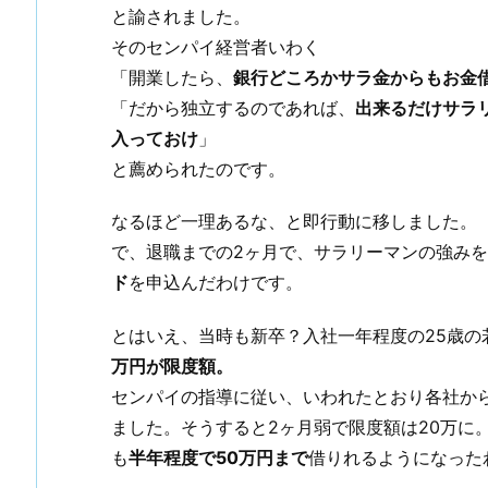
と諭されました。
そのセンパイ経営者いわく
「開業したら、
銀行どころかサラ金からもお金
「だから独立するのであれば、
出来るだけサラ
入っておけ
」
と薦められたのです。
なるほど一理あるな、と即行動に移しました。
で、退職までの2ヶ月で、サラリーマンの強み
ド
を申込んだわけです。
とはいえ、当時も新卒？入社一年程度の25歳の
万円が限度額。
センパイの指導に従い、いわれたとおり各社か
ました。そうすると2ヶ月弱で限度額は20万に
も
半年程度で50万円まで
借りれるようになった