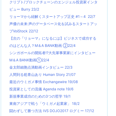
クリプト/ブロックチェーンのエンジェル投資家インタ
ビュー Burry 23/2
リョーマから紐解くスタートアップ正史 #1～4 22/7
声優の未来:声のデータベース化を試みるスタートアッ
プVoiStock 22/12
【次の『リョーマ』になるには】ビジネスで成功する
のはどんな人？M＆A BANK動画 ②22/4
シンガポールの開拓者!?大先輩事業家にインタビュー
M＆A BANK動画①22/4
金太郎細胞点滴動画インタビュー 22/3
人間到る処青山あり Human Story 21/07
最近のウミガメ事情 Exchangewire 19/08
投資家としての流儀 Agenda note 19/6
新規事業成功のための3つの哲学 19/1
東南アジアで戦う「ウミガメ起業家」 18/2
闘わずして勝つ方法 IVS DOJO2017 ログミー 17/12