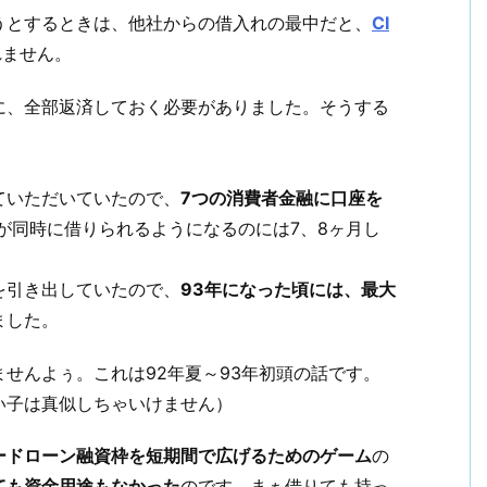
うとするときは、他社からの借入れの最中だと、
CI
れません。
に、全部返済しておく必要がありました。そうする
ていただいていたので、
7つの消費者金融に口座を
円が同時に借りられるようになるのには7、8ヶ月し
を引き出していたので、
93年になった頃には、最大
ました。
せんよぅ。これは92年夏～93年初頭の話です。
い子は真似しちゃいけません）
ードローン融資枠を短期間で広げるためのゲーム
の
ても資金用途もなかった
のです。まぁ借りても持っ