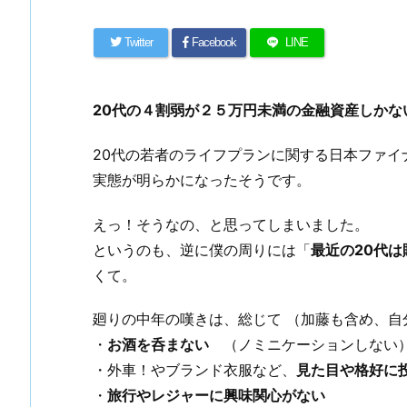
Twitter
Facebook
LINE
20代の４割弱が２５万円未満の金融資産しかな
20代の若者のライフプランに関する日本ファ
実態が明らかになったそうです。
えっ！そうなの、と思ってしまいました。
というのも、逆に僕の周りには「
最近の20代
くて。
廻りの中年の嘆きは、総じて （加藤も含め、自
・
お酒を呑まない
（ノミニケーションしない
・外車！やブランド衣服など、
見た目や格好に
・
旅行やレジャーに興味関心がない