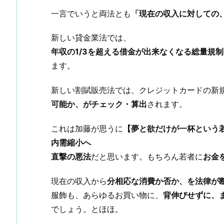
一言でいうと両法とも
「現在の収入に対しての
新しい貸金業法では、
年収の1/3を超える借金が出来なくなる総量規制
ます。
新しい割賦販売法では、クレジットカードの新
可能か、がチェック・算出
されます。
これは加藤が思うに
【夢と欲だけが一杯という
内需縮小へ
直撃の悪法
だと思います。もちろん若者に
お金
現在の収入から
分相応な消費か否か、を法律が
服飾も、あらゆるお買い物に、
背伸びせずに、
でしょう。とほほ。