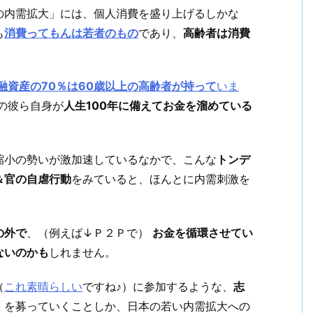
の内需拡大」には、個人消費を盛り上げるしかな
も
消費ってもんは若者のもの
であり、
高齢者は消費
融資産の70％は60歳以上の高齢者が持って
いま
の彼ら自身が
人生100年に備えてお金を溜めている
縮小の勢いが激加速しているなかで、こんな
トンデ
＆官の自虐行動
をみていると、ほんとに内需刺激を
の外で
、（例えば↓Ｐ２Ｐで）
お金を循環させてい
ないのかも
しれません。
（
これ素晴らしい
ですね♪）に参加するような、
志
）
を募っていくことしか、日本の若い内需拡大への