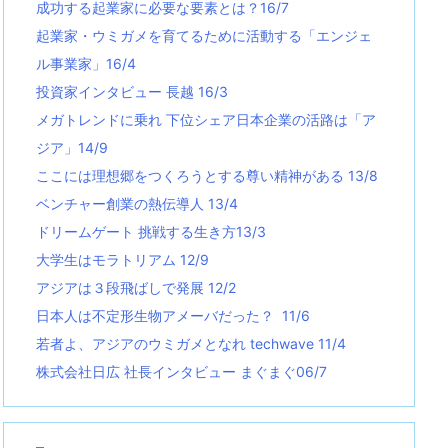
成功する起業家に必要な要素とは？16/7
起業家・ウミガメを育てるために活動する「エンジェ
ル事業家」16/4
投資家インタビュー 長越 16/3
メガトレンドに乗れ 下位シェア日本企業の活路は「ア
ジア」14/9
ここには理想郷をつくろうとする尊い精神がある 13/8
ベンチャー創業の熱伝導人 13/4
ドリームゲート 挑戦する生き方13/3
大学生はモラトリアム 12/9
アジアは３段飛ばしで発展 12/2
日本人は不定形生物アメーバだった？ 11/6
若者よ、アジアのウミガメとなれ techwave
11/4
株式会社日広 社長インタビュー まぐまぐ06/7