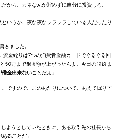
んだから、カネなんか貯めずに自分に投資しろ、
良というか、夜な夜なフラフラしている人だったり
こう書きました。
に資金繰りは7つの消費者金融カードでぐるぐる回
と50万まで限度額が上がったんよ。今日の問題は
が借金出来ない
ことだよ」
す。ですので、このあたりについて、あえて掘り下
立しようとしていたときに、ある取引先の社長から
があること
だ」