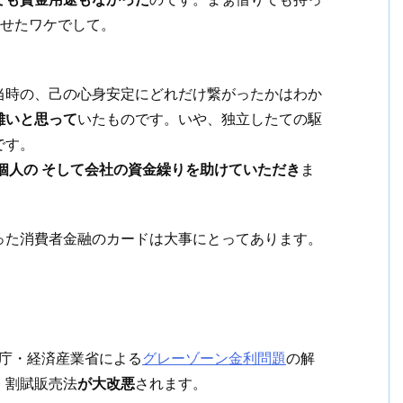
返せたワケでして。
当時の、己の心身安定にどれだけ繋がったかはわか
難いと思って
いたものです。いや、独立したての駆
です。
個人の そして会社の資金繰りを助けていただき
ま
った消費者金融のカードは大事にとってあります。
金融庁・経済産業省による
グレーゾーン金利問題
の解
・
割賦販売法
が大改悪
されます。