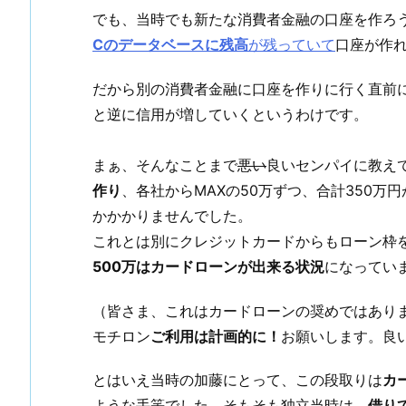
でも、当時でも新たな消費者金融の口座を作ろ
Cのデータベースに残高
が残っていて
口座が作
だから別の消費者金融に口座を作りに行く直前
と逆に信用が増していくというわけです。
まぁ、そんなことまで
悪い
良いセンパイに教え
作り
、各社からMAXの50万ずつ、合計350万
かかかりませんでした。
これとは別にクレジットカードからもローン枠
500万はカードローンが出来る状況
になってい
（皆さま、これはカードローンの奨めではありま
モチロン
ご利用は計画的に！
お願いします。良
とはいえ当時の加藤にとって、この段取りは
カ
ような手筈でした。そもそも独立当時は、
借り