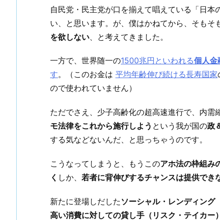
自民党・民主党が口を揃えて唱えている「日本
い、と思います。が、僕はかねてから、そもそ
を欲しない
、と考えてきました。
一方で、世界随一の
1500兆円といわれる
個人金
す
。（このお金は
平均年齢伸び続ける長寿国家
ので使われていません）
ただでさえ、少子高齢化の超高速進行で、内需
モ法律をこれから施行しよう
という我が国の
政
する気などないんだ、と思っちゃうのです。
こうなってしまうと、もうこの
アホ法の枠組み
く
しか、
若者に背伸びするチャンスは提供でき
新たに登場しだした
ソーシャル・レンディング
高い消費に対しての貸し手（リスク・テイカー