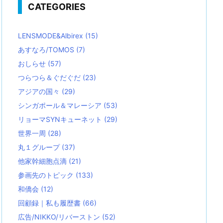
CATEGORIES
LENSMODE&Albirex
(15)
あすなろ/TOMOS
(7)
おしらせ
(57)
つらつら＆ぐだぐだ
(23)
アジアの国々
(29)
シンガポール＆マレーシア
(53)
リョーマSYNキューネット
(29)
世界一周
(28)
丸１グループ
(37)
他家幹細胞点滴
(21)
参画先のトピック
(133)
和僑会
(12)
回顧録｜私も履歴書
(66)
広告/NIKKO/リバーストン
(52)