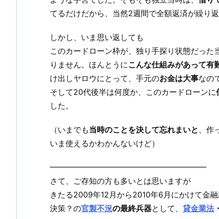
てるだけだから、当然2週間で全額返済が繰り
しかし、いま思い返しても
このカードローン枠が、独り手探り状態だった
りません。ほんとうに
こんな仕組みがあって有
け出しヤロウにとって、手元の
お金は大事
なの
そして20代後半は何度か、このカードローンに
した。
（いまでも
当時のことを決して忘れまいと
、作
いま使えるかわかんないけど）
━━━━━━━━━━━━━━━━━━━━
さて、ご存知の方も多いとは思いますが
きたる2009年12月から2010年6月にかけて
決策？の
官製不況
の最終兵器
として、
貸金業法