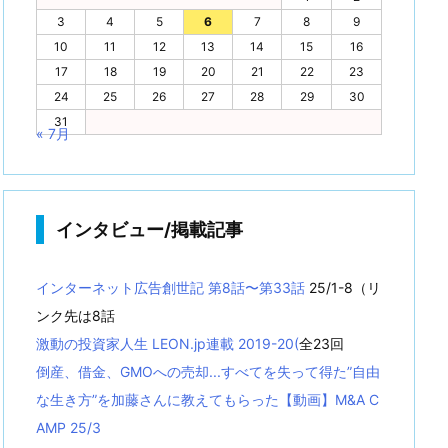
3
4
5
6
7
8
9
10
11
12
13
14
15
16
17
18
19
20
21
22
23
24
25
26
27
28
29
30
31
« 7月
インタビュー/掲載記事
インターネット広告創世記 第8話〜第33話
25/1-8（リ
ンク先は8話
激動の投資家人生 LEON.jp連載 2019-20(
全23回
倒産、借金、GMOへの売却...すべてを失って得た”自由
な生き方”を加藤さんに教えてもらった【動画】M&A C
AMP 25/3