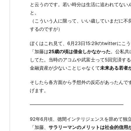
と云うのです。若い時分は生活に追われてない
と。
（こういう人に限って、いい歳していまだに不
するのですが）
ぼくはこれ見て、6月23日15:29のtwitterに
「加藤は
25歳の頃は借金しかなかった
。公私共
してた。当時のアコムや武富士って5回完済する
金融資産が少ないことじゃなくて
未来ある若者
そしたら各方面から予想外の反応があったんで
げます。
━━━━━━━━━━━━━━━━━━━━
92年6月頃、徳間インテリジェンスを辞めて独
「加藤、
サラリーマンのメリットは社会的信用