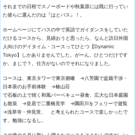
それまでの日程でスノーボードや秋葉原には既に行ってい
た彼らに選んだのは『はとバス』！。
ホームページにてバスの中で英語でガイダンスをしていた
だけるコースから、見繕おうと思ったら、なんと訪日外国
人向けのデイタイム・コースってひとつ【Dynamic
Tokyo】しかありませんでした。がーん。ひとつだけです
か。まじで？。仕方がないのでそれになりました。
コースは、東京タワーで東京俯瞰 →八芳園で盆栽干渉・
日本茶のお手前体験 →椿山荘
で石板の上で焼く和風バーベキュー昼食、広大な日本庭園
も散策 →皇居で二重橋見学 →隅田川をフェリーで遊覧
→浅草寺・仲見世、 と考えられたコースで楽しかったで
す。勉強になるし。
その後の６月に新しく増えたコースもそうなんですが、い