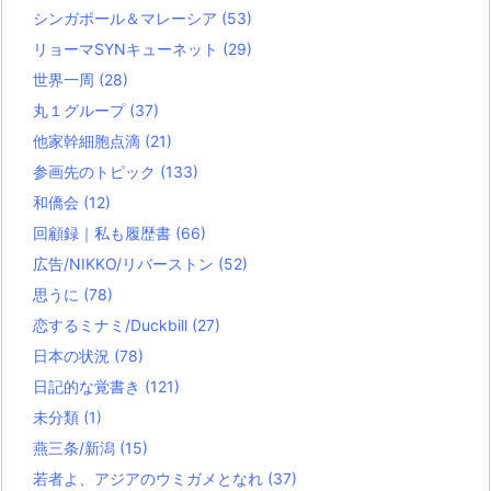
シンガポール＆マレーシア
(53)
リョーマSYNキューネット
(29)
世界一周
(28)
丸１グループ
(37)
他家幹細胞点滴
(21)
参画先のトピック
(133)
和僑会
(12)
回顧録｜私も履歴書
(66)
広告/NIKKO/リバーストン
(52)
思うに
(78)
恋するミナミ/Duckbill
(27)
日本の状況
(78)
日記的な覚書き
(121)
未分類
(1)
燕三条/新潟
(15)
若者よ、アジアのウミガメとなれ
(37)