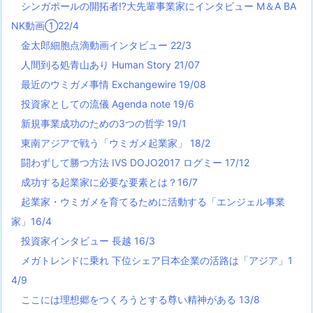
シンガポールの開拓者!?大先輩事業家にインタビュー M＆A BA
NK動画①22/4
金太郎細胞点滴動画インタビュー 22/3
人間到る処青山あり Human Story 21/07
最近のウミガメ事情 Exchangewire 19/08
投資家としての流儀 Agenda note 19/6
新規事業成功のための3つの哲学 19/1
東南アジアで戦う「ウミガメ起業家」 18/2
闘わずして勝つ方法 IVS DOJO2017 ログミー 17/12
成功する起業家に必要な要素とは？16/7
起業家・ウミガメを育てるために活動する「エンジェル事業
家」16/4
投資家インタビュー 長越 16/3
メガトレンドに乗れ 下位シェア日本企業の活路は「アジア」1
4/9
ここには理想郷をつくろうとする尊い精神がある 13/8