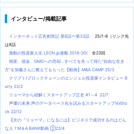
インタビュー/掲載記事
インターネット広告創世記 第8話〜第33話
25/1-8（リンク先
は8話
激動の投資家人生 LEON.jp連載 2019-20(
全23回
倒産、借金、GMOへの売却...すべてを失って得た”自由な生き
方”を加藤さんに教えてもらった【動画】M&A CAMP 25/3
クリプト/ブロックチェーンのエンジェル投資家インタビュー B
urry 23/2
リョーマから紐解くスタートアップ正史 #1～4 22/7
声優の未来:声のデータベース化を試みるスタートアップVoiSto
ck 22/12
【次の『リョーマ』になるには】ビジネスで成功するのはどん
な人？M＆A BANK動画 ②22/4