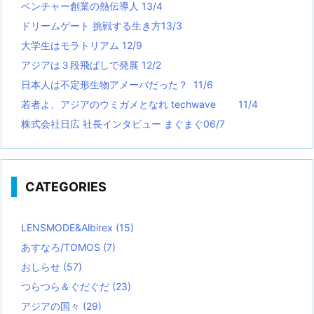
ベンチャー創業の熱伝導人 13/4
ドリームゲート 挑戦する生き方13/3
大学生はモラトリアム 12/9
アジアは３段飛ばしで発展 12/2
日本人は不定形生物アメーバだった？ 11/6
若者よ、アジアのウミガメとなれ techwave
11/4
株式会社日広 社長インタビュー まぐまぐ06/7
CATEGORIES
LENSMODE&Albirex
(15)
あすなろ/TOMOS
(7)
おしらせ
(57)
つらつら＆ぐだぐだ
(23)
アジアの国々
(29)