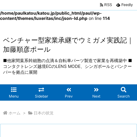
RSS
Feedly
Warning
: Trying to access array offset on false in
/home/paulkatou/katou.jp/public_html/paul/wp-
content/themes/luxeritas/inc/json-ld.php
on line
114
ベンチャー型家業承継でウミガメ実践記｜
加藤順彦ポール
■他家間葉系幹細胞の点滴＆自転車パーツ製造で家業を再構築中 ■
コンタクトレンズ越境ECのLENS MODE、シンガポールとバンクー
バーを拠点に展開
Menu
Sidebar
Prev
Next
Search
ホーム
>
日本の状況