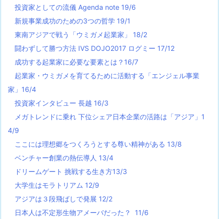
投資家としての流儀 Agenda note 19/6
新規事業成功のための3つの哲学 19/1
東南アジアで戦う「ウミガメ起業家」 18/2
闘わずして勝つ方法 IVS DOJO2017 ログミー 17/12
成功する起業家に必要な要素とは？16/7
起業家・ウミガメを育てるために活動する「エンジェル事業
家」16/4
投資家インタビュー 長越 16/3
メガトレンドに乗れ 下位シェア日本企業の活路は「アジア」1
4/9
ここには理想郷をつくろうとする尊い精神がある 13/8
ベンチャー創業の熱伝導人 13/4
ドリームゲート 挑戦する生き方13/3
大学生はモラトリアム 12/9
アジアは３段飛ばしで発展 12/2
日本人は不定形生物アメーバだった？ 11/6