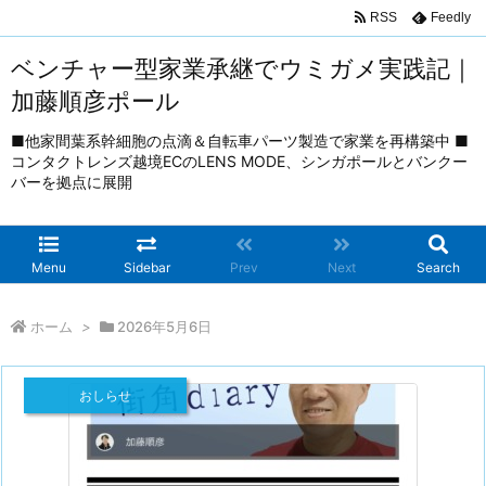
RSS
Feedly
ベンチャー型家業承継でウミガメ実践記｜
加藤順彦ポール
■他家間葉系幹細胞の点滴＆自転車パーツ製造で家業を再構築中 ■
コンタクトレンズ越境ECのLENS MODE、シンガポールとバンクー
バーを拠点に展開
Menu
Sidebar
Prev
Next
Search
ホーム
>
2026年5月6日
おしらせ