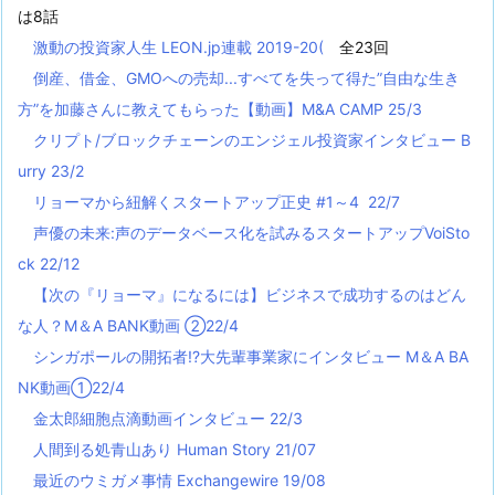
は8話
激動の投資家人生 LEON.jp連載 2019-20(
全23回
倒産、借金、GMOへの売却...すべてを失って得た”自由な生き
方”を加藤さんに教えてもらった【動画】M&A CAMP 25/3
クリプト/ブロックチェーンのエンジェル投資家インタビュー B
urry 23/2
リョーマから紐解くスタートアップ正史 #1～4 22/7
声優の未来:声のデータベース化を試みるスタートアップVoiSto
ck 22/12
【次の『リョーマ』になるには】ビジネスで成功するのはどん
な人？M＆A BANK動画 ②22/4
シンガポールの開拓者!?大先輩事業家にインタビュー M＆A BA
NK動画①22/4
金太郎細胞点滴動画インタビュー 22/3
人間到る処青山あり Human Story 21/07
最近のウミガメ事情 Exchangewire 19/08