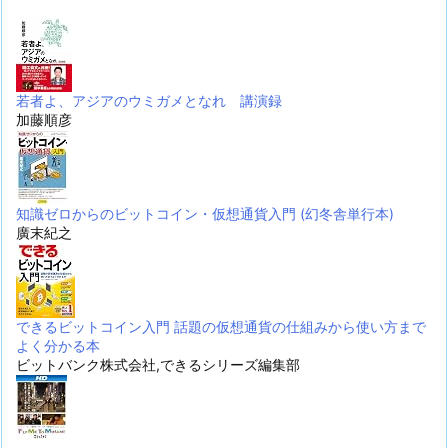
若者よ、アジアのウミガメとなれ 講演録
加藤順彦
知識ゼロからのビットコイン・仮想通貨入門 (幻冬舎単行本)
廣末紀之
できるビットコイン入門 話題の仮想通貨の仕組みから使い方まで
よく分かる本
ビットバンク株式会社,できるシリーズ編集部