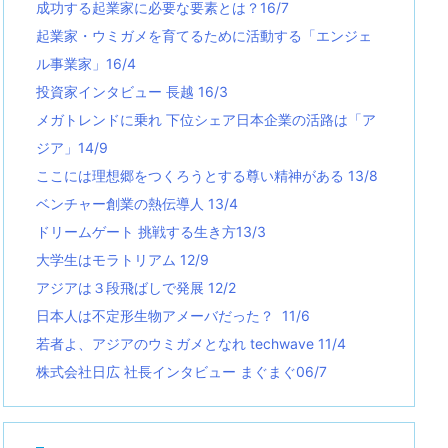
成功する起業家に必要な要素とは？16/7
起業家・ウミガメを育てるために活動する「エンジェ
ル事業家」16/4
投資家インタビュー 長越 16/3
メガトレンドに乗れ 下位シェア日本企業の活路は「ア
ジア」14/9
ここには理想郷をつくろうとする尊い精神がある 13/8
ベンチャー創業の熱伝導人 13/4
ドリームゲート 挑戦する生き方13/3
大学生はモラトリアム 12/9
アジアは３段飛ばしで発展 12/2
日本人は不定形生物アメーバだった？ 11/6
若者よ、アジアのウミガメとなれ techwave
11/4
株式会社日広 社長インタビュー まぐまぐ06/7