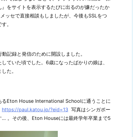
ん』をサイトを表示するたびに出るのが嫌だったか
にメッセで直接相談もしましたが、今後もSSLをつ
です。
行動記録と発信のために開設しました。
たしていた頃でした。6歳になったばかりの娘は、
ました。
ouse International Schoolに通うことに
。
https://paul.katou.jp/?eid=13
写真はシンガポー
。その後、Eton Houseには最終学年卒業まで5