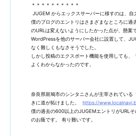
＊＊＊＊＊＊＊＊＊＊
JUGEM からエックスサーバーに移すのは、
僕のブログのエントリはさまざまなところに過
のURLは変えないようにしたかった点が、懸案
WordPressを他のサーバー会社に設置して、
なく難しくもなさそうでした。
しかし投稿のエクスポート機能を使用しても、「
よくわからなかったのです。
奈良県斑鳩市のシンタニさんが主宰されている
きに道が拓けました。
https://www.localnavi.
僕の過去の600以上のJUGEMエントリがUR
のお蔭です。 有り難いです。