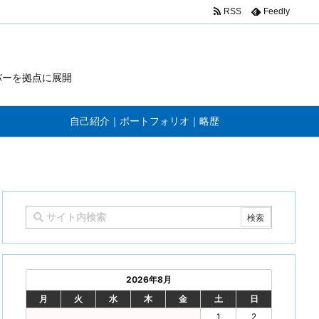
RSS
Feedly
バーを拠点に展開
自己紹介｜ポートフォリオ｜略歴
2026年8月
月
火
水
木
金
土
日
1
2