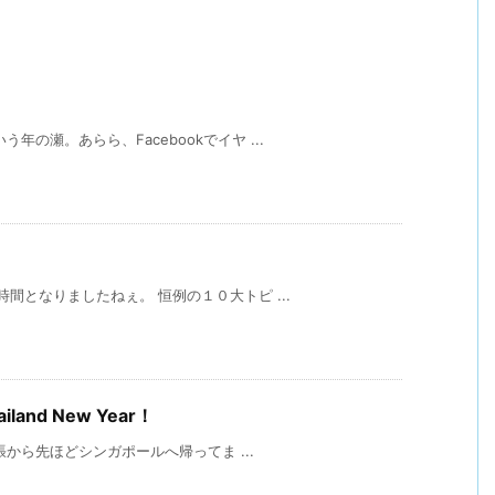
。
年の瀬。あらら、Facebookでイヤ ...
。
時間となりましたねぇ。 恒例の１０大トピ ...
nd New Year！
ら先ほどシンガポールへ帰ってま ...