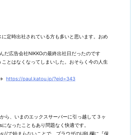
スに定時出社されている方も多いと思います
。おめ
営んだ広告
会社NIKKOの最終出社日だったのです
うことはなくなってしま
いした。おそらく今の人生
 →
https://paul.katou.jp/?eid=
343
ボ）から、いまのエックスサーバーに引っ越して３ヶ
essになったこともあり問題なく快適です。
tps://で始まらないことで、ブラウザのURL欄に『保