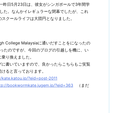
一昨日5月23日は、彼女がシンガポールで3年間学
式！でした。なんかイレギュラーな閉幕でしたが、これ
のスクールライフは大団円となりました。
 College Malaysiaに通いだすことをになったの
なったのですが、今回のブログの引越しを機に、い
に乗り換えました。
グに書いていますので、良かったらこちらもご笑覧
続けると言っております。
//kate.katou.jp/?eid=post-2011
tp://bookwormkate.jugem.jp/?eid=363
（まだ