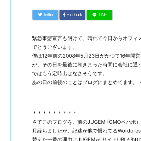
Twitter
Facebook
LINE
緊急事態宣言も明けて、
晴れて今日からオフィ
でとうございます。
僕は12年前の2008年5月23日がかつて16年間
が、
その日を最後に朝きまった時間に会社に通
ではもう定時出はなさそうです。
あの日の前後のことはブログにまとめてます。
＊＊＊＊＊＊＊＊＊
さてこのブログを、前のJUGEM (GMOペパ
月経ちましたが、記述が他で慣れてるWordpr
替えた一番の理由はJUGEMが サイトURLがht