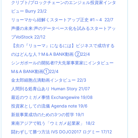
クリプト/ブロックチェーンのエンジェル投資家インタ
ビュー Burry 23/2
リョーマから紐解くスタートアップ正史 #1～4 22/7
声優の未来:声のデータベース化を試みるスタートアッ
プVoiStock 22/12
【次の『リョーマ』になるには】ビジネスで成功する
のはどんな人？M＆A BANK動画 ②22/4
シンガポールの開拓者!?大先輩事業家にインタビュー
M＆A BANK動画①22/4
金太郎細胞点滴動画インタビュー 22/3
人間到る処青山あり Human Story 21/07
最近のウミガメ事情 Exchangewire 19/08
投資家としての流儀 Agenda note 19/6
新規事業成功のための3つの哲学 19/1
東南アジアで戦う「ウミガメ起業家」 18/2
闘わずして勝つ方法 IVS DOJO2017 ログミー 17/12