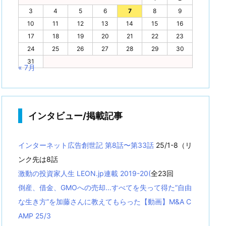
3
4
5
6
7
8
9
10
11
12
13
14
15
16
17
18
19
20
21
22
23
24
25
26
27
28
29
30
31
« 7月
インタビュー/掲載記事
インターネット広告創世記 第8話〜第33話
25/1-8（リ
ンク先は8話
激動の投資家人生 LEON.jp連載 2019-20(
全23回
倒産、借金、GMOへの売却...すべてを失って得た”自由
な生き方”を加藤さんに教えてもらった【動画】M&A C
AMP 25/3