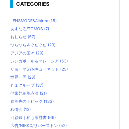
CATEGORIES
LENSMODE&Albirex
(15)
あすなろ/TOMOS
(7)
おしらせ
(57)
つらつら＆ぐだぐだ
(23)
アジアの国々
(29)
シンガポール＆マレーシア
(53)
リョーマSYNキューネット
(29)
世界一周
(28)
丸１グループ
(37)
他家幹細胞点滴
(21)
参画先のトピック
(133)
和僑会
(12)
回顧録｜私も履歴書
(66)
広告/NIKKO/リバーストン
(52)