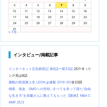
3
4
5
6
7
8
9
10
11
12
13
14
15
16
17
18
19
20
21
22
23
24
25
26
27
28
29
30
31
« 7月
インタビュー/掲載記事
インターネット広告創世記 第8話〜第33話
25/1-8（リ
ンク先は8話
激動の投資家人生 LEON.jp連載 2019-20(
全23回
倒産、借金、GMOへの売却...すべてを失って得た”自由
な生き方”を加藤さんに教えてもらった【動画】M&A C
AMP 25/3