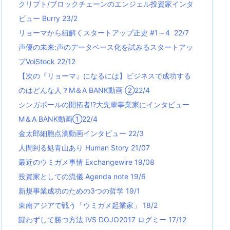
クリプト/ブロックチェーンのエンジェル投資家インタ
ビュー Burry 23/2
リョーマから紐解くスタートアップ正史 #1～4 22/7
声優の未来:声のデータベース化を試みるスタートアッ
プVoiStock 22/12
【次の『リョーマ』になるには】ビジネスで成功する
のはどんな人？M＆A BANK動画 ②22/4
シンガポールの開拓者!?大先輩事業家にインタビュー
M＆A BANK動画①22/4
金太郎細胞点滴動画インタビュー 22/3
人間到る処青山あり Human Story 21/07
最近のウミガメ事情 Exchangewire 19/08
投資家としての流儀 Agenda note 19/6
新規事業成功のための3つの哲学 19/1
東南アジアで戦う「ウミガメ起業家」 18/2
闘わずして勝つ方法 IVS DOJO2017 ログミー 17/12