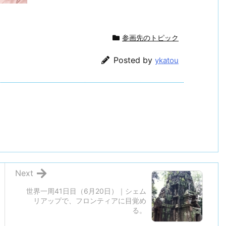
参画先のトピック
Posted by
ykatou
Next
世界一周41日目（6月20日）｜シェム
リアップで、フロンティアに目覚め
る。