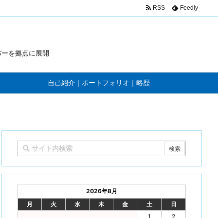
RSS
Feedly
バーを拠点に展開
自己紹介｜ポートフォリオ｜略歴
2026年8月
月
火
水
木
金
土
日
1
2