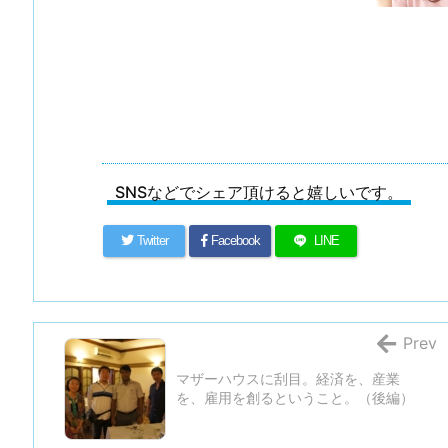
SNSなどでシェア頂けると嬉しいです。
Twitter
Facebook
LINE
Prev
マザーハウスに刮目。経済を、産業
を、雇用を創るということ。（後編）