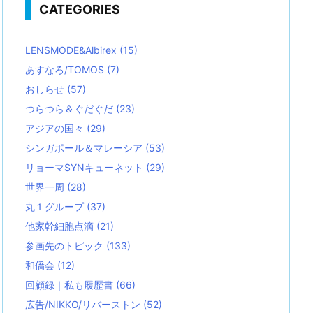
CATEGORIES
LENSMODE&Albirex
(15)
あすなろ/TOMOS
(7)
おしらせ
(57)
つらつら＆ぐだぐだ
(23)
アジアの国々
(29)
シンガポール＆マレーシア
(53)
リョーマSYNキューネット
(29)
世界一周
(28)
丸１グループ
(37)
他家幹細胞点滴
(21)
参画先のトピック
(133)
和僑会
(12)
回顧録｜私も履歴書
(66)
広告/NIKKO/リバーストン
(52)