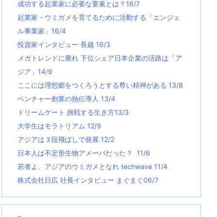
成功する起業家に必要な要素とは？16/7
起業家・ウミガメを育てるために活動する「エンジェ
ル事業家」16/4
投資家インタビュー 長越 16/3
メガトレンドに乗れ 下位シェア日本企業の活路は「ア
ジア」14/9
ここには理想郷をつくろうとする尊い精神がある 13/8
ベンチャー創業の熱伝導人 13/4
ドリームゲート 挑戦する生き方13/3
大学生はモラトリアム 12/9
アジアは３段飛ばしで発展 12/2
日本人は不定形生物アメーバだった？ 11/6
若者よ、アジアのウミガメとなれ techwave
11/4
株式会社日広 社長インタビュー まぐまぐ06/7