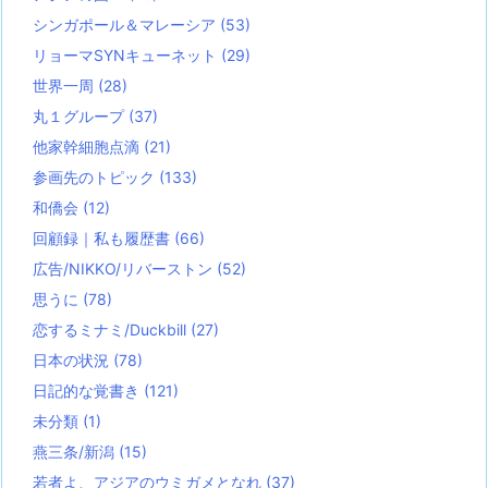
シンガポール＆マレーシア
(53)
リョーマSYNキューネット
(29)
世界一周
(28)
丸１グループ
(37)
他家幹細胞点滴
(21)
参画先のトピック
(133)
和僑会
(12)
回顧録｜私も履歴書
(66)
広告/NIKKO/リバーストン
(52)
思うに
(78)
恋するミナミ/Duckbill
(27)
日本の状況
(78)
日記的な覚書き
(121)
未分類
(1)
燕三条/新潟
(15)
若者よ、アジアのウミガメとなれ
(37)