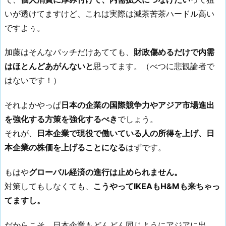
いが透けてますけど、これは実際は滅茶苦茶ハードル高い
ですよぅ。
加藤はそんなパッチだけあてても、
財政傷めるだけで内需
はほとんどあがんないと
思ってます。（べつに悲観論者で
はないです！）
それよかやっぱ
日本の企業の国際競争力やアジア市場進出
を強化する方策を強化するべき
でしょう。
それが、
日本企業で現役で働いている人の所得を上げ、日
本企業の株価を上げることになる
はずです。
もはや
グローバル経済の進行は止められません。
対策してもしなくても、
こうやってIKEAもH&Mも来ちゃっ
てますし。
だからこそ、日本企業もどんどん同じようにアジアに出