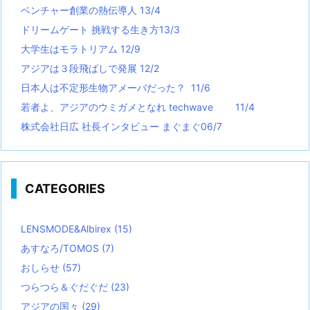
ベンチャー創業の熱伝導人 13/4
ドリームゲート 挑戦する生き方13/3
大学生はモラトリアム 12/9
アジアは３段飛ばしで発展 12/2
日本人は不定形生物アメーバだった？ 11/6
若者よ、アジアのウミガメとなれ techwave
11/4
株式会社日広 社長インタビュー まぐまぐ06/7
CATEGORIES
LENSMODE&Albirex
(15)
あすなろ/TOMOS
(7)
おしらせ
(57)
つらつら＆ぐだぐだ
(23)
アジアの国々
(29)