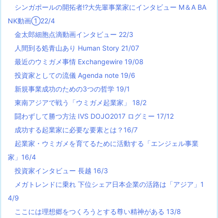
シンガポールの開拓者!?大先輩事業家にインタビュー M＆A BA
NK動画①22/4
金太郎細胞点滴動画インタビュー 22/3
人間到る処青山あり Human Story 21/07
最近のウミガメ事情 Exchangewire 19/08
投資家としての流儀 Agenda note 19/6
新規事業成功のための3つの哲学 19/1
東南アジアで戦う「ウミガメ起業家」 18/2
闘わずして勝つ方法 IVS DOJO2017 ログミー 17/12
成功する起業家に必要な要素とは？16/7
起業家・ウミガメを育てるために活動する「エンジェル事業
家」16/4
投資家インタビュー 長越 16/3
メガトレンドに乗れ 下位シェア日本企業の活路は「アジア」1
4/9
ここには理想郷をつくろうとする尊い精神がある 13/8