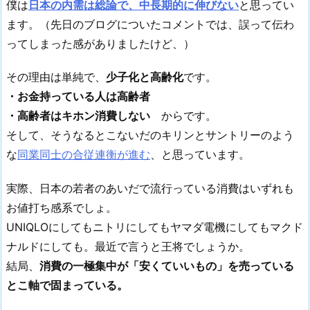
僕は
日本の内需は総論で、中長期的に伸びない
と思ってい
ます。（先日のブログについたコメントでは、誤って伝わ
ってしまった感がありましたけど、）
その理由は単純で、
少子化と高齢化
です。
・お金持っている人は高齢者
・高齢者はキホン消費しない
からです。
そして、そうなるとこないだのキリンとサントリーのよう
な
同業同士の合従連衡が進む
、と思っています。
実際、日本の若者のあいだで流行っている消費はいずれも
お値打ち感系でしょ。
UNIQLOにしてもニトリにしてもヤマダ電機にしてもマクド
ナルドにしても。最近で言うと王将でしょうか。
結局、
消費の一極集中が「安くていいもの」を売っている
とこ軸で固まっている。