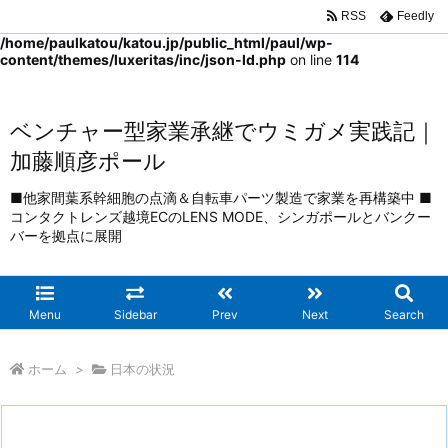
RSS
Feedly
Warning
: Trying to access array offset on false in
/home/paulkatou/katou.jp/public_html/paul/wp-
content/themes/luxeritas/inc/json-ld.php
on line
114
ベンチャー型家業承継でウミガメ実践記｜
加藤順彦ポール
■他家間葉系幹細胞の点滴＆自転車パーツ製造で家業を再構築中 ■
コンタクトレンズ越境ECのLENS MODE、シンガポールとバンクー
バーを拠点に展開
Menu
Sidebar
Prev
Next
Search
ホーム
>
日本の状況