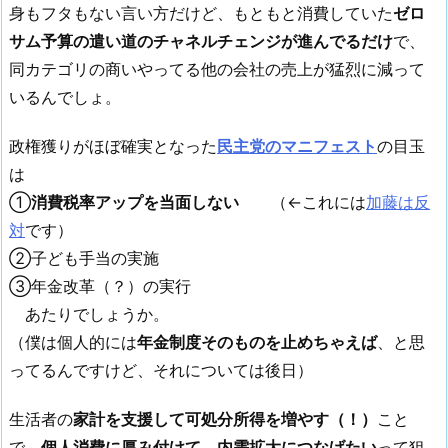
身もフタもない言い方だけど、もともと消費していた
ゼロ
サム予算の遣い道のチャネルチェンジが進んでるだけ
で、
同カテゴリの商いやってる他の会社の売上が猛烈に減って
いるんでしょ。
政権獲りがほぼ確実となった
民主党のマニフェスト
の目玉
は
①
消費税率アップを当面しない
（←これには
加藤は反
対
です）
②子ども手当の実施
③年金改革（？）の実行
あたりでしょうか。
（僕は個人的には
年金制度そのものを止めちゃえば
、と思
ってるんですけど、それについては後日）
生活者の
家計を支援して可処分所得を増やす（！）
こと
で、
個人消費に厚み付けて、内需拡大につなげたい
って狙