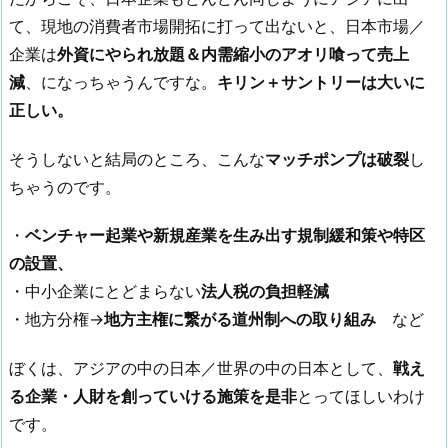
て、現地の消費者市場開拓に打って出ないと、日本市場／
企業は
外資にやられ放題＆内需縮小のアオリ喰って売上
減
、になっちゃうんですな。
キリン＋サントリーは大いに
正しい。
そうしないと結局のところ、こんな
マッチポンプは破裂
し
ちゃうのです。
・
ベンチャー起業や新規産業を生み出す規制緩和策や特区
の設置、
・中小企業にとどまらない
法人税の負担軽減
・地方分権→
地方主権に繋がる道州制への取り組み
など
ぼくは、アジアの中の日本／世界の中の日本として、
戦え
る企業・人財を創っていける施策を是非
とってほしいわけ
です。