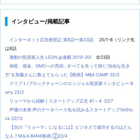
インタビュー/掲載記事
インターネット広告創世記 第8話〜第33話
25/1-8（リンク先
は8話
激動の投資家人生 LEON.jp連載 2019-20(
全23回
倒産、借金、GMOへの売却...すべてを失って得た”自由な生き
方”を加藤さんに教えてもらった【動画】M&A CAMP 25/3
クリプト/ブロックチェーンのエンジェル投資家インタビュー B
urry 23/2
リョーマから紐解くスタートアップ正史 #1～4 22/7
声優の未来:声のデータベース化を試みるスタートアップVoiSto
ck 22/12
【次の『リョーマ』になるには】ビジネスで成功するのはどん
な人？M＆A BANK動画 ②22/4