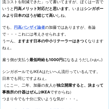
流コストを削減できた」って書いてますが、ぼくは一言で
いうと
円高メリット対応だと思います
。いまは
シンガポー
ルより日本のほうが総じて高い
しね。
でも、
円高バンザイ論者
の加藤ではありますが、各論
で・・・これには考えさせられます。
うーん、
ますます日本の中小リテーラーはきつく
なります
ねぇ。
雇う側が支払う
最低時給も1000円に
なるようだし(>д<｡)
シンガポールでもIKEAはたいへん流行っているんです。
日本でも同じですよねぇ。
（ここ一、二年、加藤の友人が
独立開業すると、決まって
事務所の什器はぜんぶIKEA
ですからね）
つまり今でも十分に安いような気が・・・。