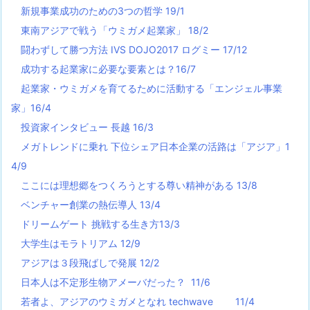
新規事業成功のための3つの哲学 19/1
東南アジアで戦う「ウミガメ起業家」 18/2
闘わずして勝つ方法 IVS DOJO2017 ログミー 17/12
成功する起業家に必要な要素とは？16/7
起業家・ウミガメを育てるために活動する「エンジェル事業
家」16/4
投資家インタビュー 長越 16/3
メガトレンドに乗れ 下位シェア日本企業の活路は「アジア」1
4/9
ここには理想郷をつくろうとする尊い精神がある 13/8
ベンチャー創業の熱伝導人 13/4
ドリームゲート 挑戦する生き方13/3
大学生はモラトリアム 12/9
アジアは３段飛ばしで発展 12/2
日本人は不定形生物アメーバだった？ 11/6
若者よ、アジアのウミガメとなれ techwave
11/4