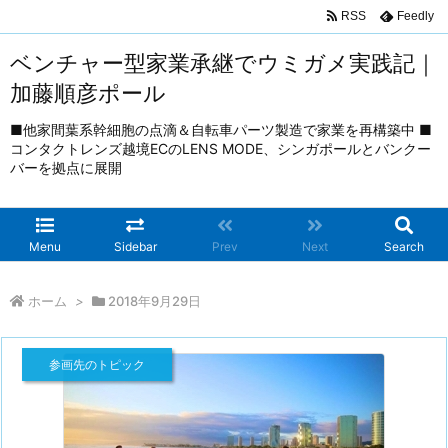
RSS
Feedly
ベンチャー型家業承継でウミガメ実践記｜
加藤順彦ポール
■他家間葉系幹細胞の点滴＆自転車パーツ製造で家業を再構築中 ■
コンタクトレンズ越境ECのLENS MODE、シンガポールとバンクー
バーを拠点に展開
Menu
Sidebar
Prev
Next
Search
ホーム
>
2018年9月29日
参画先のトピック