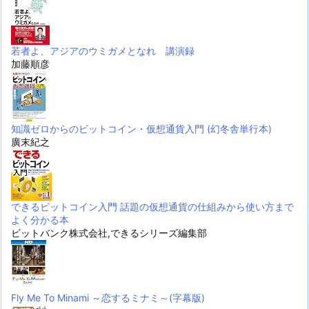
若者よ、アジアのウミガメとなれ 講演録
加藤順彦
知識ゼロからのビットコイン・仮想通貨入門 (幻冬舎単行本)
廣末紀之
できるビットコイン入門 話題の仮想通貨の仕組みから使い方まで
よく分かる本
ビットバンク株式会社,できるシリーズ編集部
Fly Me To Minami ～恋するミナミ～(字幕版)