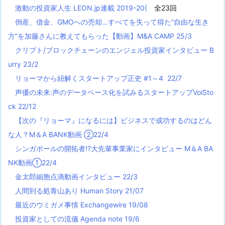
激動の投資家人生 LEON.jp連載 2019-20(
全23回
倒産、借金、GMOへの売却...すべてを失って得た”自由な生き
方”を加藤さんに教えてもらった【動画】M&A CAMP 25/3
クリプト/ブロックチェーンのエンジェル投資家インタビュー B
urry 23/2
リョーマから紐解くスタートアップ正史 #1～4 22/7
声優の未来:声のデータベース化を試みるスタートアップVoiSto
ck 22/12
【次の『リョーマ』になるには】ビジネスで成功するのはどん
な人？M＆A BANK動画 ②22/4
シンガポールの開拓者!?大先輩事業家にインタビュー M＆A BA
NK動画①22/4
金太郎細胞点滴動画インタビュー 22/3
人間到る処青山あり Human Story 21/07
最近のウミガメ事情 Exchangewire 19/08
投資家としての流儀 Agenda note 19/6