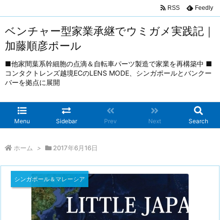
RSS
Feedly
ベンチャー型家業承継でウミガメ実践記｜
加藤順彦ポール
■他家間葉系幹細胞の点滴＆自転車パーツ製造で家業を再構築中 ■
コンタクトレンズ越境ECのLENS MODE、シンガポールとバンクー
バーを拠点に展開
Menu
Sidebar
Prev
Next
Search
ホーム
>
2017年6月16日
シンガポール＆マレーシア