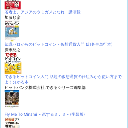
若者よ、アジアのウミガメとなれ 講演録
加藤順彦
知識ゼロからのビットコイン・仮想通貨入門 (幻冬舎単行本)
廣末紀之
できるビットコイン入門 話題の仮想通貨の仕組みから使い方まで
よく分かる本
ビットバンク株式会社,できるシリーズ編集部
Fly Me To Minami ～恋するミナミ～(字幕版)