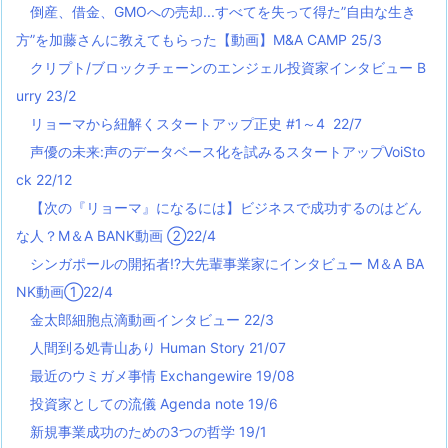
倒産、借金、GMOへの売却...すべてを失って得た”自由な生き
方”を加藤さんに教えてもらった【動画】M&A CAMP 25/3
クリプト/ブロックチェーンのエンジェル投資家インタビュー B
urry 23/2
リョーマから紐解くスタートアップ正史 #1～4 22/7
声優の未来:声のデータベース化を試みるスタートアップVoiSto
ck 22/12
【次の『リョーマ』になるには】ビジネスで成功するのはどん
な人？M＆A BANK動画 ②22/4
シンガポールの開拓者!?大先輩事業家にインタビュー M＆A BA
NK動画①22/4
金太郎細胞点滴動画インタビュー 22/3
人間到る処青山あり Human Story 21/07
最近のウミガメ事情 Exchangewire 19/08
投資家としての流儀 Agenda note 19/6
新規事業成功のための3つの哲学 19/1