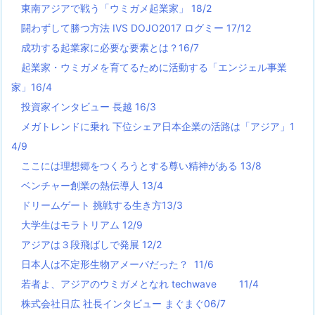
東南アジアで戦う「ウミガメ起業家」 18/2
闘わずして勝つ方法 IVS DOJO2017 ログミー 17/12
成功する起業家に必要な要素とは？16/7
起業家・ウミガメを育てるために活動する「エンジェル事業
家」16/4
投資家インタビュー 長越 16/3
メガトレンドに乗れ 下位シェア日本企業の活路は「アジア」1
4/9
ここには理想郷をつくろうとする尊い精神がある 13/8
ベンチャー創業の熱伝導人 13/4
ドリームゲート 挑戦する生き方13/3
大学生はモラトリアム 12/9
アジアは３段飛ばしで発展 12/2
日本人は不定形生物アメーバだった？ 11/6
若者よ、アジアのウミガメとなれ techwave
11/4
株式会社日広 社長インタビュー まぐまぐ06/7