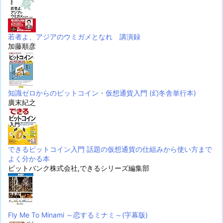
若者よ、アジアのウミガメとなれ 講演録
加藤順彦
知識ゼロからのビットコイン・仮想通貨入門 (幻冬舎単行本)
廣末紀之
できるビットコイン入門 話題の仮想通貨の仕組みから使い方まで
よく分かる本
ビットバンク株式会社,できるシリーズ編集部
Fly Me To Minami ～恋するミナミ～(字幕版)