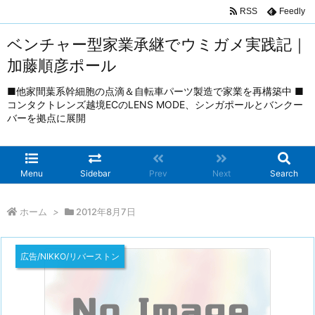
RSS
Feedly
ベンチャー型家業承継でウミガメ実践記｜
加藤順彦ポール
■他家間葉系幹細胞の点滴＆自転車パーツ製造で家業を再構築中 ■
コンタクトレンズ越境ECのLENS MODE、シンガポールとバンクー
バーを拠点に展開
Menu
Sidebar
Prev
Next
Search
ホーム
>
2012年8月7日
広告/NIKKO/リバーストン