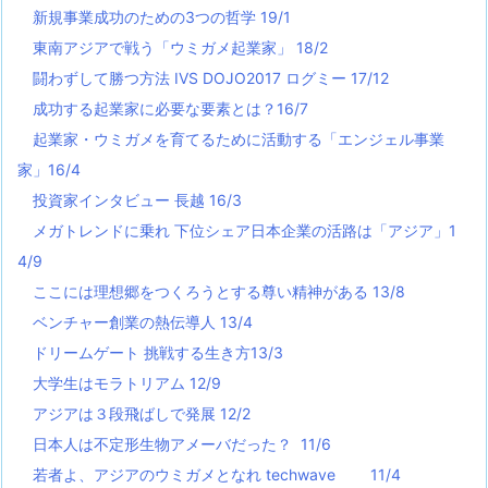
新規事業成功のための3つの哲学 19/1
東南アジアで戦う「ウミガメ起業家」 18/2
闘わずして勝つ方法 IVS DOJO2017 ログミー 17/12
成功する起業家に必要な要素とは？16/7
起業家・ウミガメを育てるために活動する「エンジェル事業
家」16/4
投資家インタビュー 長越 16/3
メガトレンドに乗れ 下位シェア日本企業の活路は「アジア」1
4/9
ここには理想郷をつくろうとする尊い精神がある 13/8
ベンチャー創業の熱伝導人 13/4
ドリームゲート 挑戦する生き方13/3
大学生はモラトリアム 12/9
アジアは３段飛ばしで発展 12/2
日本人は不定形生物アメーバだった？ 11/6
若者よ、アジアのウミガメとなれ techwave
11/4