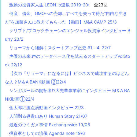
激動の投資家人生 LEON.jp連載 2019-20(
全23回
倒産、借金、GMOへの売却...すべてを失って得た”自由な生き
方”を加藤さんに教えてもらった【動画】M&A CAMP 25/3
クリプト/ブロックチェーンのエンジェル投資家インタビュー B
urry 23/2
リョーマから紐解くスタートアップ正史 #1～4 22/7
声優の未来:声のデータベース化を試みるスタートアップVoiSto
ck 22/12
【次の『リョーマ』になるには】ビジネスで成功するのはどん
な人？M＆A BANK動画 ②22/4
シンガポールの開拓者!?大先輩事業家にインタビュー M＆A BA
NK動画①22/4
金太郎細胞点滴動画インタビュー 22/3
人間到る処青山あり Human Story 21/07
最近のウミガメ事情 Exchangewire 19/08
投資家としての流儀 Agenda note 19/6