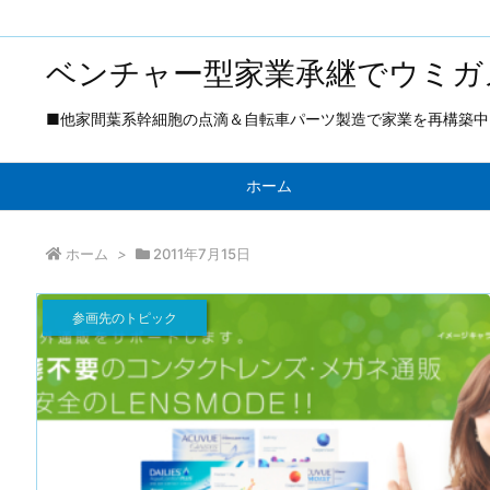
ベンチャー型家業承継でウミガ
■他家間葉系幹細胞の点滴＆自転車パーツ製造で家業を再構築中 ■
ホーム
ホーム
>
2011年7月15日
参画先のトピック