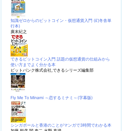
知識ゼロからのビットコイン・仮想通貨入門 (幻冬舎単
行本)
廣末紀之
できるビットコイン入門 話題の仮想通貨の仕組みから
使い方までよく分かる本
ビットバンク株式会社,できるシリーズ編集部
Fly Me To Minami ～恋するミナミ～(字幕版)
シンガポールと香港のことがマンガで3時間でわかる本
加藤 順彦,関 泰二,水野 真澄