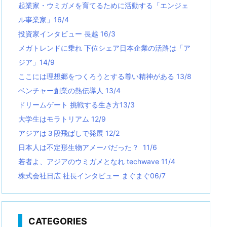
起業家・ウミガメを育てるために活動する「エンジェ
ル事業家」16/4
投資家インタビュー 長越 16/3
メガトレンドに乗れ 下位シェア日本企業の活路は「ア
ジア」14/9
ここには理想郷をつくろうとする尊い精神がある 13/8
ベンチャー創業の熱伝導人 13/4
ドリームゲート 挑戦する生き方13/3
大学生はモラトリアム 12/9
アジアは３段飛ばしで発展 12/2
日本人は不定形生物アメーバだった？ 11/6
若者よ、アジアのウミガメとなれ techwave
11/4
株式会社日広 社長インタビュー まぐまぐ06/7
CATEGORIES