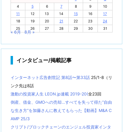
4
5
6
7
8
9
10
11
12
13
14
15
16
17
18
19
20
21
22
23
24
25
26
27
28
29
30
31
« 6月
8月 »
インタビュー/掲載記事
インターネット広告創世記 第8話〜第33話
25/1-8（リ
ンク先は8話
激動の投資家人生 LEON.jp連載 2019-20(
全23回
倒産、借金、GMOへの売却...すべてを失って得た”自由
な生き方”を加藤さんに教えてもらった【動画】M&A C
AMP 25/3
クリプト/ブロックチェーンのエンジェル投資家インタ