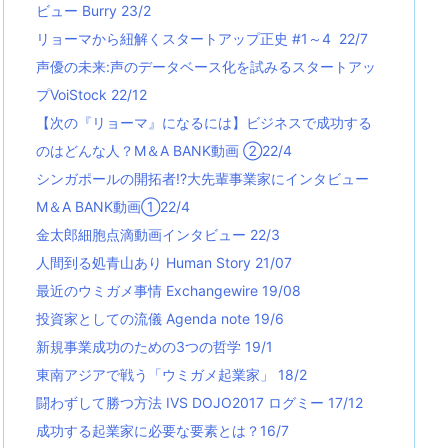
ビュー Burry 23/2
リョーマから紐解くスタートアップ正史 #1～4 22/7
声優の未来:声のデータベース化を試みるスタートアッ
プVoiStock 22/12
【次の『リョーマ』になるには】ビジネスで成功する
のはどんな人？M＆A BANK動画 ②22/4
シンガポールの開拓者!?大先輩事業家にインタビュー
M＆A BANK動画①22/4
金太郎細胞点滴動画インタビュー 22/3
人間到る処青山あり Human Story 21/07
最近のウミガメ事情 Exchangewire 19/08
投資家としての流儀 Agenda note 19/6
新規事業成功のための3つの哲学 19/1
東南アジアで戦う「ウミガメ起業家」 18/2
闘わずして勝つ方法 IVS DOJO2017 ログミー 17/12
成功する起業家に必要な要素とは？16/7