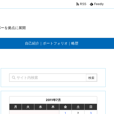
RSS
Feedly
バーを拠点に展開
自己紹介｜ポートフォリオ｜略歴
2011年7月
月
火
水
木
金
土
日
1
2
3