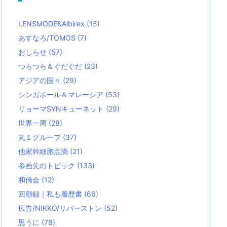
LENSMODE&Albirex
(15)
あすなろ/TOMOS
(7)
おしらせ
(57)
つらつら＆ぐだぐだ
(23)
アジアの国々
(29)
シンガポール＆マレーシア
(53)
リョーマSYNキューネット
(29)
世界一周
(28)
丸１グループ
(37)
他家幹細胞点滴
(21)
参画先のトピック
(133)
和僑会
(12)
回顧録｜私も履歴書
(66)
広告/NIKKO/リバーストン
(52)
思うに
(78)