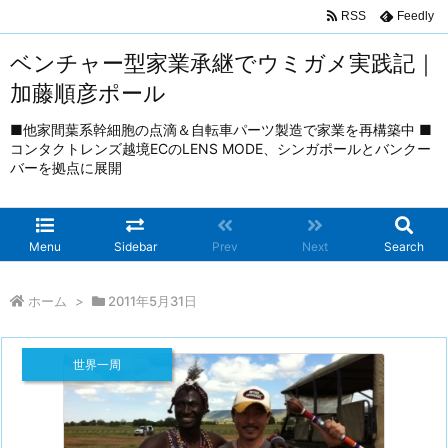
RSS
Feedly
ベンチャー型家業承継でウミガメ実践記｜
加藤順彦ポール
■他家間葉系幹細胞の点滴＆自転車パーツ製造で家業を再構築中 ■
コンタクトレンズ越境ECのLENS MODE、シンガポールとバンクー
バーを拠点に展開
Menu
Sidebar
Prev
Next
Search
ホーム
>
2011年5月31日
世界一周