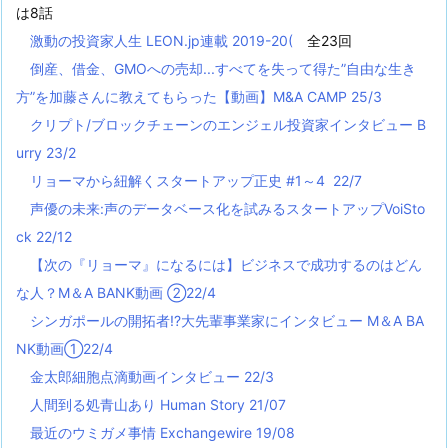
は8話
激動の投資家人生 LEON.jp連載 2019-20(
全23回
倒産、借金、GMOへの売却...すべてを失って得た”自由な生き
方”を加藤さんに教えてもらった【動画】M&A CAMP 25/3
クリプト/ブロックチェーンのエンジェル投資家インタビュー B
urry 23/2
リョーマから紐解くスタートアップ正史 #1～4 22/7
声優の未来:声のデータベース化を試みるスタートアップVoiSto
ck 22/12
【次の『リョーマ』になるには】ビジネスで成功するのはどん
な人？M＆A BANK動画 ②22/4
シンガポールの開拓者!?大先輩事業家にインタビュー M＆A BA
NK動画①22/4
金太郎細胞点滴動画インタビュー 22/3
人間到る処青山あり Human Story 21/07
最近のウミガメ事情 Exchangewire 19/08