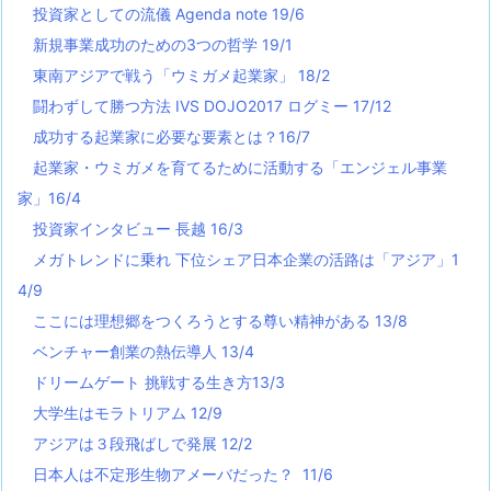
投資家としての流儀 Agenda note 19/6
新規事業成功のための3つの哲学 19/1
東南アジアで戦う「ウミガメ起業家」 18/2
闘わずして勝つ方法 IVS DOJO2017 ログミー 17/12
成功する起業家に必要な要素とは？16/7
起業家・ウミガメを育てるために活動する「エンジェル事業
家」16/4
投資家インタビュー 長越 16/3
メガトレンドに乗れ 下位シェア日本企業の活路は「アジア」1
4/9
ここには理想郷をつくろうとする尊い精神がある 13/8
ベンチャー創業の熱伝導人 13/4
ドリームゲート 挑戦する生き方13/3
大学生はモラトリアム 12/9
アジアは３段飛ばしで発展 12/2
日本人は不定形生物アメーバだった？ 11/6