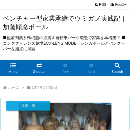
RSS
Feedly
ベンチャー型家業承継でウミガメ実践記｜
加藤順彦ポール
■他家間葉系幹細胞の点滴＆自転車パーツ製造で家業を再構築中 ■
コンタクトレンズ越境ECのLENS MODE、シンガポールとバンクー
バーを拠点に展開
Menu
Sidebar
Prev
Next
Search
ホーム
>
2011年5月15日
世界一周