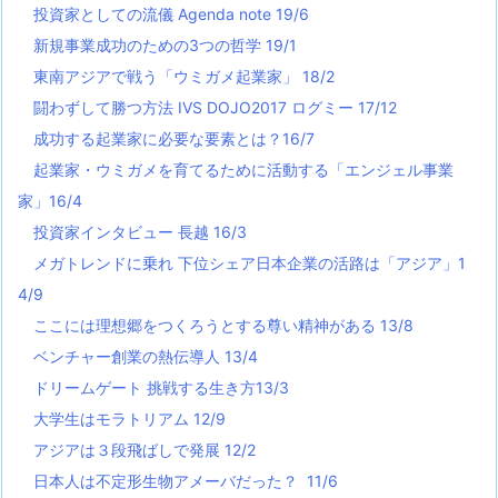
投資家としての流儀 Agenda note 19/6
新規事業成功のための3つの哲学 19/1
東南アジアで戦う「ウミガメ起業家」 18/2
闘わずして勝つ方法 IVS DOJO2017 ログミー 17/12
成功する起業家に必要な要素とは？16/7
起業家・ウミガメを育てるために活動する「エンジェル事業
家」16/4
投資家インタビュー 長越 16/3
メガトレンドに乗れ 下位シェア日本企業の活路は「アジア」1
4/9
ここには理想郷をつくろうとする尊い精神がある 13/8
ベンチャー創業の熱伝導人 13/4
ドリームゲート 挑戦する生き方13/3
大学生はモラトリアム 12/9
アジアは３段飛ばしで発展 12/2
日本人は不定形生物アメーバだった？ 11/6