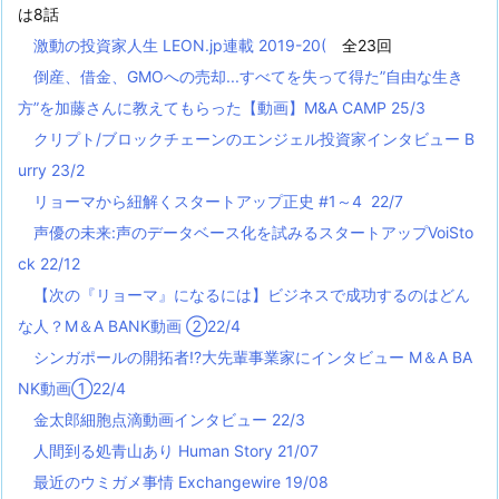
は8話
激動の投資家人生 LEON.jp連載 2019-20(
全23回
倒産、借金、GMOへの売却...すべてを失って得た”自由な生き
方”を加藤さんに教えてもらった【動画】M&A CAMP 25/3
クリプト/ブロックチェーンのエンジェル投資家インタビュー B
urry 23/2
リョーマから紐解くスタートアップ正史 #1～4 22/7
声優の未来:声のデータベース化を試みるスタートアップVoiSto
ck 22/12
【次の『リョーマ』になるには】ビジネスで成功するのはどん
な人？M＆A BANK動画 ②22/4
シンガポールの開拓者!?大先輩事業家にインタビュー M＆A BA
NK動画①22/4
金太郎細胞点滴動画インタビュー 22/3
人間到る処青山あり Human Story 21/07
最近のウミガメ事情 Exchangewire 19/08