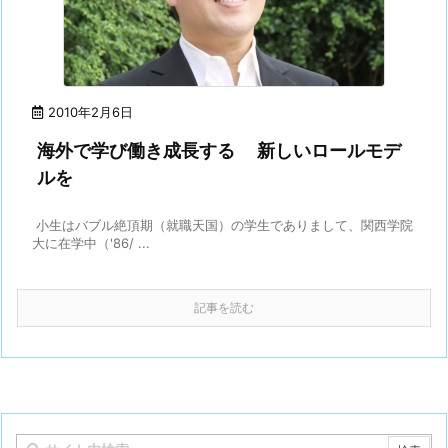
2010年2月6日
海外で学び働き成長する 新しいロールモデ
ルを
小生はバブル絶頂期（就職天国）の学生でありまして、関西学院
大に在学中（'86/ ...
記事を読む