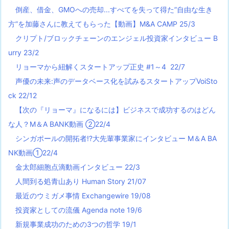
倒産、借金、GMOへの売却...すべてを失って得た”自由な生き
方”を加藤さんに教えてもらった【動画】M&A CAMP 25/3
クリプト/ブロックチェーンのエンジェル投資家インタビュー B
urry 23/2
リョーマから紐解くスタートアップ正史 #1～4 22/7
声優の未来:声のデータベース化を試みるスタートアップVoiSto
ck 22/12
【次の『リョーマ』になるには】ビジネスで成功するのはどん
な人？M＆A BANK動画 ②22/4
シンガポールの開拓者!?大先輩事業家にインタビュー M＆A BA
NK動画①22/4
金太郎細胞点滴動画インタビュー 22/3
人間到る処青山あり Human Story 21/07
最近のウミガメ事情 Exchangewire 19/08
投資家としての流儀 Agenda note 19/6
新規事業成功のための3つの哲学 19/1