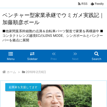
RSS
Feedly
ベンチャー型家業承継でウミガメ実践記｜
加藤順彦ポール
■他家間葉系幹細胞の点滴＆自転車パーツ製造で家業を再構築中 ■
コンタクトレンズ越境ECのLENS MODE、シンガポールとバンクー
バーを拠点に展開
Menu
Sidebar
Prev
Next
Search
ホーム
>
2010年2月6日
起業家を支援してます