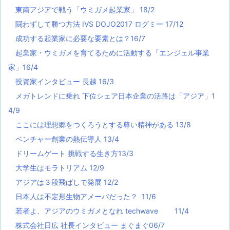
東南アジアで戦う「ウミガメ起業家」 18/2
闘わずして勝つ方法 IVS DOJO2017 ログミー 17/12
成功する起業家に必要な要素とは？16/7
起業家・ウミガメを育てるために活動する「エンジェル事業
家」16/4
投資家インタビュー 長越 16/3
メガトレンドに乗れ 下位シェア日本企業の活路は「アジア」1
4/9
ここには理想郷をつくろうとする尊い精神がある 13/8
ベンチャー創業の熱伝導人 13/4
ドリームゲート 挑戦する生き方13/3
大学生はモラトリアム 12/9
アジアは３段飛ばしで発展 12/2
日本人は不定形生物アメーバだった？ 11/6
若者よ、アジアのウミガメとなれ techwave
11/4
株式会社日広 社長インタビュー まぐまぐ06/7