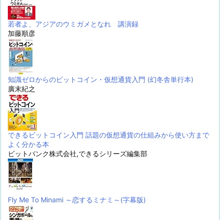
若者よ、アジアのウミガメとなれ 講演録
加藤順彦
知識ゼロからのビットコイン・仮想通貨入門 (幻冬舎単行本)
廣末紀之
できるビットコイン入門 話題の仮想通貨の仕組みから使い方まで
よく分かる本
ビットバンク株式会社,できるシリーズ編集部
Fly Me To Minami ～恋するミナミ～(字幕版)