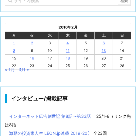
2010年2月
月
火
水
木
金
土
日
1
2
3
4
5
6
7
8
9
10
11
12
13
14
15
16
17
18
19
20
21
22
23
24
25
26
27
28
« 1月
3月 »
インタビュー/掲載記事
インターネット広告創世記 第8話〜第33話
25/1-8（リンク先
は8話
激動の投資家人生 LEON.jp連載 2019-20(
全23回