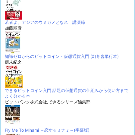
若者よ、アジアのウミガメとなれ 講演録
加藤順彦
知識ゼロからのビットコイン・仮想通貨入門 (幻冬舎単行本)
廣末紀之
できるビットコイン入門 話題の仮想通貨の仕組みから使い方まで
よく分かる本
ビットバンク株式会社,できるシリーズ編集部
Fly Me To Minami ～恋するミナミ～(字幕版)