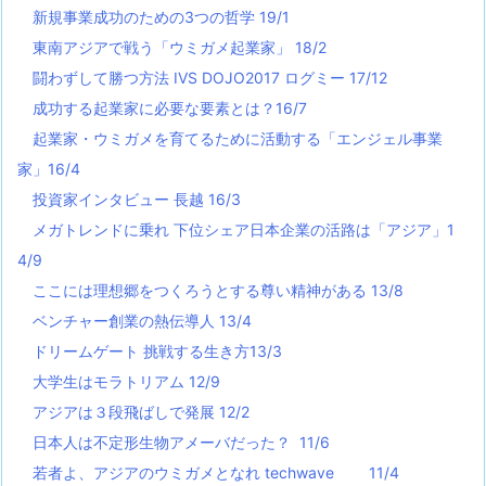
新規事業成功のための3つの哲学 19/1
東南アジアで戦う「ウミガメ起業家」 18/2
闘わずして勝つ方法 IVS DOJO2017 ログミー 17/12
成功する起業家に必要な要素とは？16/7
起業家・ウミガメを育てるために活動する「エンジェル事業
家」16/4
投資家インタビュー 長越 16/3
メガトレンドに乗れ 下位シェア日本企業の活路は「アジア」1
4/9
ここには理想郷をつくろうとする尊い精神がある 13/8
ベンチャー創業の熱伝導人 13/4
ドリームゲート 挑戦する生き方13/3
大学生はモラトリアム 12/9
アジアは３段飛ばしで発展 12/2
日本人は不定形生物アメーバだった？ 11/6
若者よ、アジアのウミガメとなれ techwave
11/4