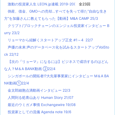
激動の投資家人生 LEON.jp連載 2019-20(
全23回
倒産、借金、GMOへの売却...すべてを失って得た”自由な生き
方”を加藤さんに教えてもらった【動画】M&A CAMP 25/3
クリプト/ブロックチェーンのエンジェル投資家インタビュー B
urry 23/2
リョーマから紐解くスタートアップ正史 #1～4 22/7
声優の未来:声のデータベース化を試みるスタートアップVoiSto
ck 22/12
【次の『リョーマ』になるには】ビジネスで成功するのはどん
な人？M＆A BANK動画 ②22/4
シンガポールの開拓者!?大先輩事業家にインタビュー M＆A BA
NK動画①22/4
金太郎細胞点滴動画インタビュー 22/3
人間到る処青山あり Human Story 21/07
最近のウミガメ事情 Exchangewire 19/08
投資家としての流儀 Agenda note 19/6