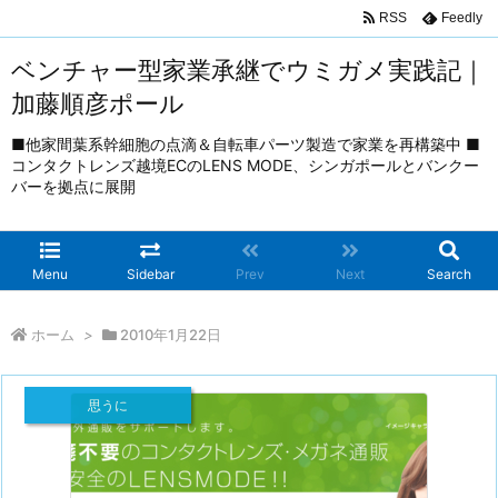
RSS
Feedly
ベンチャー型家業承継でウミガメ実践記｜
加藤順彦ポール
■他家間葉系幹細胞の点滴＆自転車パーツ製造で家業を再構築中 ■
コンタクトレンズ越境ECのLENS MODE、シンガポールとバンクー
バーを拠点に展開
Menu
Sidebar
Prev
Next
Search
ホーム
>
2010年1月22日
思うに