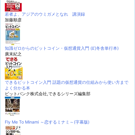
若者よ、アジアのウミガメとなれ 講演録
加藤順彦
知識ゼロからのビットコイン・仮想通貨入門 (幻冬舎単行本)
廣末紀之
できるビットコイン入門 話題の仮想通貨の仕組みから使い方まで
よく分かる本
ビットバンク株式会社,できるシリーズ編集部
Fly Me To Minami ～恋するミナミ～(字幕版)