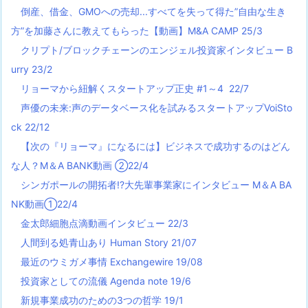
倒産、借金、GMOへの売却...すべてを失って得た”自由な生き
方”を加藤さんに教えてもらった【動画】M&A CAMP 25/3
クリプト/ブロックチェーンのエンジェル投資家インタビュー B
urry 23/2
リョーマから紐解くスタートアップ正史 #1～4 22/7
声優の未来:声のデータベース化を試みるスタートアップVoiSto
ck 22/12
【次の『リョーマ』になるには】ビジネスで成功するのはどん
な人？M＆A BANK動画 ②22/4
シンガポールの開拓者!?大先輩事業家にインタビュー M＆A BA
NK動画①22/4
金太郎細胞点滴動画インタビュー 22/3
人間到る処青山あり Human Story 21/07
最近のウミガメ事情 Exchangewire 19/08
投資家としての流儀 Agenda note 19/6
新規事業成功のための3つの哲学 19/1