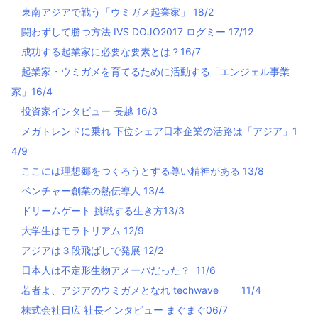
東南アジアで戦う「ウミガメ起業家」 18/2
闘わずして勝つ方法 IVS DOJO2017 ログミー 17/12
成功する起業家に必要な要素とは？16/7
起業家・ウミガメを育てるために活動する「エンジェル事業
家」16/4
投資家インタビュー 長越 16/3
メガトレンドに乗れ 下位シェア日本企業の活路は「アジア」1
4/9
ここには理想郷をつくろうとする尊い精神がある 13/8
ベンチャー創業の熱伝導人 13/4
ドリームゲート 挑戦する生き方13/3
大学生はモラトリアム 12/9
アジアは３段飛ばしで発展 12/2
日本人は不定形生物アメーバだった？ 11/6
若者よ、アジアのウミガメとなれ techwave
11/4
株式会社日広 社長インタビュー まぐまぐ06/7