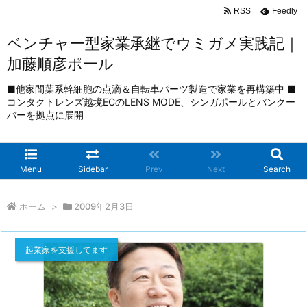
RSS
Feedly
ベンチャー型家業承継でウミガメ実践記｜
加藤順彦ポール
■他家間葉系幹細胞の点滴＆自転車パーツ製造で家業を再構築中 ■
コンタクトレンズ越境ECのLENS MODE、シンガポールとバンクー
バーを拠点に展開
Menu
Sidebar
Prev
Next
Search
ホーム
>
2009年2月3日
起業家を支援してます