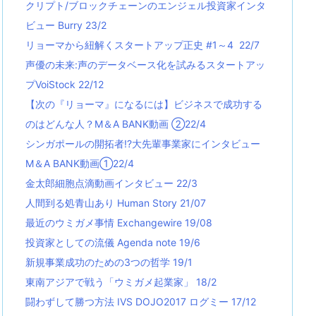
クリプト/ブロックチェーンのエンジェル投資家インタ
ビュー Burry 23/2
リョーマから紐解くスタートアップ正史 #1～4 22/7
声優の未来:声のデータベース化を試みるスタートアッ
プVoiStock 22/12
【次の『リョーマ』になるには】ビジネスで成功する
のはどんな人？M＆A BANK動画 ②22/4
シンガポールの開拓者!?大先輩事業家にインタビュー
M＆A BANK動画①22/4
金太郎細胞点滴動画インタビュー 22/3
人間到る処青山あり Human Story 21/07
最近のウミガメ事情 Exchangewire 19/08
投資家としての流儀 Agenda note 19/6
新規事業成功のための3つの哲学 19/1
東南アジアで戦う「ウミガメ起業家」 18/2
闘わずして勝つ方法 IVS DOJO2017 ログミー 17/12