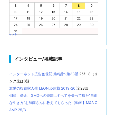
3
4
5
6
7
8
9
10
11
12
13
14
15
16
17
18
19
20
21
22
23
24
25
26
27
28
29
30
31
« 7月
インタビュー/掲載記事
インターネット広告創世記 第8話〜第33話
25/1-8（リ
ンク先は8話
激動の投資家人生 LEON.jp連載 2019-20(
全23回
倒産、借金、GMOへの売却...すべてを失って得た”自由
な生き方”を加藤さんに教えてもらった【動画】M&A C
AMP 25/3