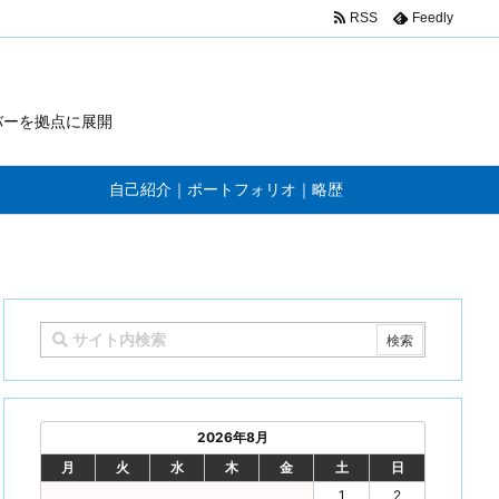
RSS
Feedly
バーを拠点に展開
自己紹介｜ポートフォリオ｜略歴
2026年8月
月
火
水
木
金
土
日
1
2