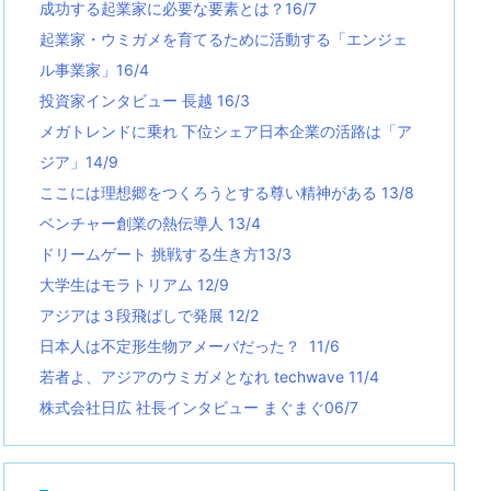
成功する起業家に必要な要素とは？16/7
起業家・ウミガメを育てるために活動する「エンジェ
ル事業家」16/4
投資家インタビュー 長越 16/3
メガトレンドに乗れ 下位シェア日本企業の活路は「ア
ジア」14/9
ここには理想郷をつくろうとする尊い精神がある 13/8
ベンチャー創業の熱伝導人 13/4
ドリームゲート 挑戦する生き方13/3
大学生はモラトリアム 12/9
アジアは３段飛ばしで発展 12/2
日本人は不定形生物アメーバだった？ 11/6
若者よ、アジアのウミガメとなれ techwave
11/4
株式会社日広 社長インタビュー まぐまぐ06/7