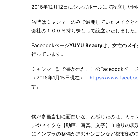
2016年12月12日にシンガポールにて設立した
当時はミャンマーのみで展開していたメイクとヘア
会社の１００％持ち株として設立いたしました
Facebookページ
YUYU Beauty
は、女性の
メイ
行っています。
ミャンマー語で書かれた、このFacebookペ
（2018年1月15日現在）
https://www.facebo
す。
僕が参画当初に面白いな、と感じたのは、ミャ
ジやメイクを【動画、写真、文字】３通りの表現
にインフラの整備が進むヤンゴンなど都市部の