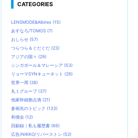
CATEGORIES
LENSMODE&Albirex
(15)
あすなろ/TOMOS
(7)
おしらせ
(57)
つらつら＆ぐだぐだ
(23)
アジアの国々
(29)
シンガポール＆マレーシア
(53)
リョーマSYNキューネット
(29)
世界一周
(28)
丸１グループ
(37)
他家幹細胞点滴
(21)
参画先のトピック
(133)
和僑会
(12)
回顧録｜私も履歴書
(66)
広告/NIKKO/リバーストン
(52)