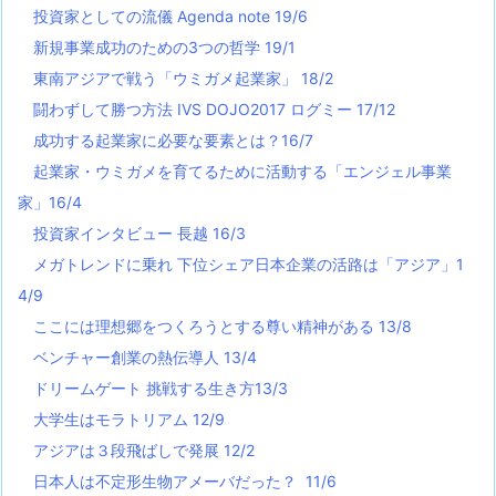
投資家としての流儀 Agenda note 19/6
新規事業成功のための3つの哲学 19/1
東南アジアで戦う「ウミガメ起業家」 18/2
闘わずして勝つ方法 IVS DOJO2017 ログミー 17/12
成功する起業家に必要な要素とは？16/7
起業家・ウミガメを育てるために活動する「エンジェル事業
家」16/4
投資家インタビュー 長越 16/3
メガトレンドに乗れ 下位シェア日本企業の活路は「アジア」1
4/9
ここには理想郷をつくろうとする尊い精神がある 13/8
ベンチャー創業の熱伝導人 13/4
ドリームゲート 挑戦する生き方13/3
大学生はモラトリアム 12/9
アジアは３段飛ばしで発展 12/2
日本人は不定形生物アメーバだった？ 11/6