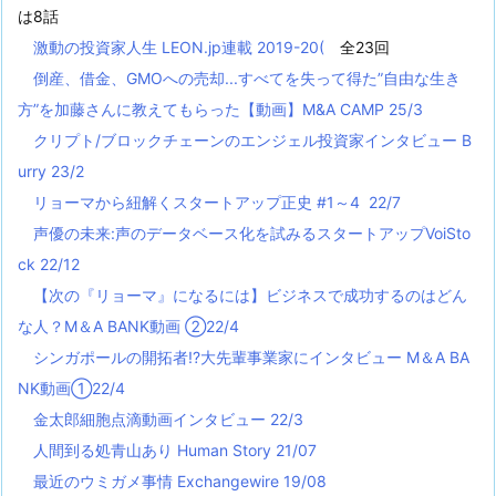
は8話
激動の投資家人生 LEON.jp連載 2019-20(
全23回
倒産、借金、GMOへの売却...すべてを失って得た”自由な生き
方”を加藤さんに教えてもらった【動画】M&A CAMP 25/3
クリプト/ブロックチェーンのエンジェル投資家インタビュー B
urry 23/2
リョーマから紐解くスタートアップ正史 #1～4 22/7
声優の未来:声のデータベース化を試みるスタートアップVoiSto
ck 22/12
【次の『リョーマ』になるには】ビジネスで成功するのはどん
な人？M＆A BANK動画 ②22/4
シンガポールの開拓者!?大先輩事業家にインタビュー M＆A BA
NK動画①22/4
金太郎細胞点滴動画インタビュー 22/3
人間到る処青山あり Human Story 21/07
最近のウミガメ事情 Exchangewire 19/08