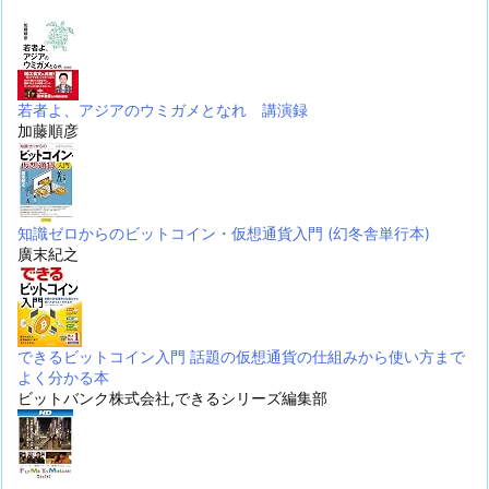
若者よ、アジアのウミガメとなれ 講演録
加藤順彦
知識ゼロからのビットコイン・仮想通貨入門 (幻冬舎単行本)
廣末紀之
できるビットコイン入門 話題の仮想通貨の仕組みから使い方まで
よく分かる本
ビットバンク株式会社,できるシリーズ編集部