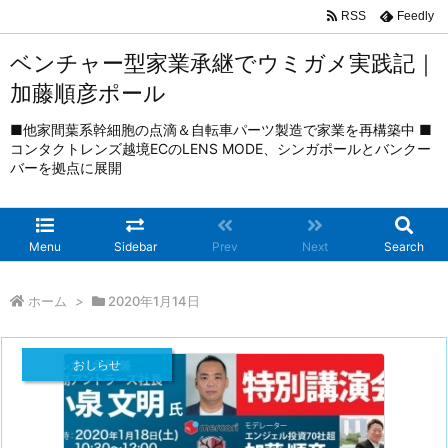
RSS
Feedly
ベンチャー型家業承継でウミガメ実践記｜
加藤順彦ポール
■他家間葉系幹細胞の点滴＆自転車パーツ製造で家業を再構築中 ■
コンタクトレンズ越境ECのLENS MODE、シンガポールとバンクー
バーを拠点に展開
Menu
Sidebar
Prev
Next
Search
ホーム
>
2020年1月14日
おしらせ