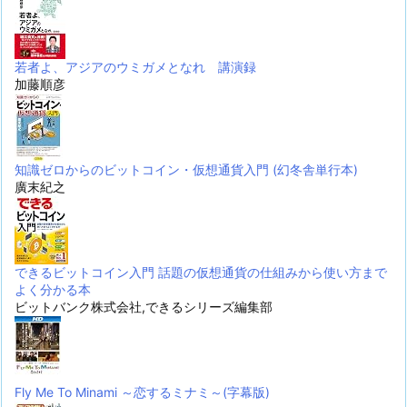
若者よ、アジアのウミガメとなれ 講演録
加藤順彦
知識ゼロからのビットコイン・仮想通貨入門 (幻冬舎単行本)
廣末紀之
できるビットコイン入門 話題の仮想通貨の仕組みから使い方まで
よく分かる本
ビットバンク株式会社,できるシリーズ編集部
Fly Me To Minami ～恋するミナミ～(字幕版)