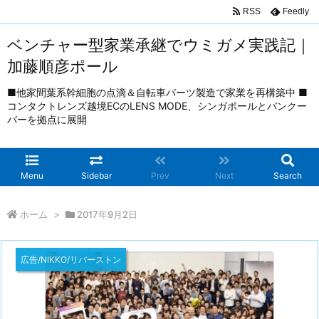
RSS
Feedly
ベンチャー型家業承継でウミガメ実践記｜
加藤順彦ポール
■他家間葉系幹細胞の点滴＆自転車パーツ製造で家業を再構築中 ■
コンタクトレンズ越境ECのLENS MODE、シンガポールとバンクー
バーを拠点に展開
Menu
Sidebar
Prev
Next
Search
ホーム
>
2017年9月2日
広告/NIKKO/リバーストン