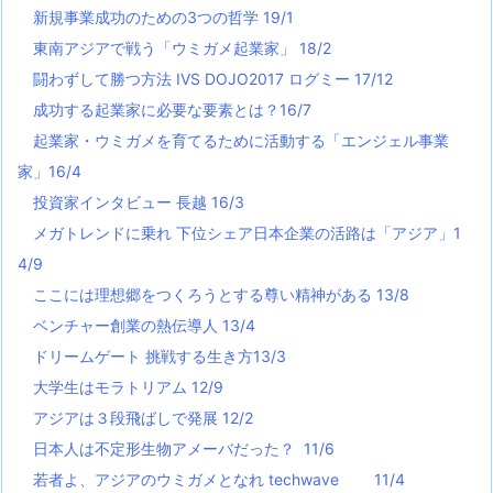
新規事業成功のための3つの哲学 19/1
東南アジアで戦う「ウミガメ起業家」 18/2
闘わずして勝つ方法 IVS DOJO2017 ログミー 17/12
成功する起業家に必要な要素とは？16/7
起業家・ウミガメを育てるために活動する「エンジェル事業
家」16/4
投資家インタビュー 長越 16/3
メガトレンドに乗れ 下位シェア日本企業の活路は「アジア」1
4/9
ここには理想郷をつくろうとする尊い精神がある 13/8
ベンチャー創業の熱伝導人 13/4
ドリームゲート 挑戦する生き方13/3
大学生はモラトリアム 12/9
アジアは３段飛ばしで発展 12/2
日本人は不定形生物アメーバだった？ 11/6
若者よ、アジアのウミガメとなれ techwave
11/4