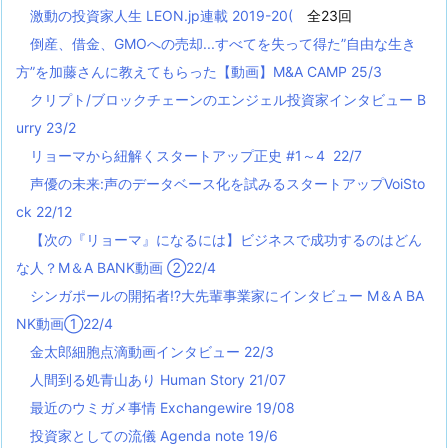
激動の投資家人生 LEON.jp連載 2019-20(
全23回
倒産、借金、GMOへの売却...すべてを失って得た”自由な生き
方”を加藤さんに教えてもらった【動画】M&A CAMP 25/3
クリプト/ブロックチェーンのエンジェル投資家インタビュー B
urry 23/2
リョーマから紐解くスタートアップ正史 #1～4 22/7
声優の未来:声のデータベース化を試みるスタートアップVoiSto
ck 22/12
【次の『リョーマ』になるには】ビジネスで成功するのはどん
な人？M＆A BANK動画 ②22/4
シンガポールの開拓者!?大先輩事業家にインタビュー M＆A BA
NK動画①22/4
金太郎細胞点滴動画インタビュー 22/3
人間到る処青山あり Human Story 21/07
最近のウミガメ事情 Exchangewire 19/08
投資家としての流儀 Agenda note 19/6