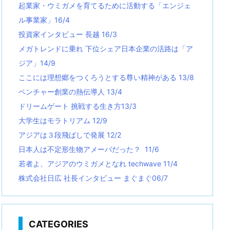
起業家・ウミガメを育てるために活動する「エンジェ
ル事業家」16/4
投資家インタビュー 長越 16/3
メガトレンドに乗れ 下位シェア日本企業の活路は「ア
ジア」14/9
ここには理想郷をつくろうとする尊い精神がある 13/8
ベンチャー創業の熱伝導人 13/4
ドリームゲート 挑戦する生き方13/3
大学生はモラトリアム 12/9
アジアは３段飛ばしで発展 12/2
日本人は不定形生物アメーバだった？ 11/6
若者よ、アジアのウミガメとなれ techwave
11/4
株式会社日広 社長インタビュー まぐまぐ06/7
CATEGORIES