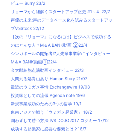
ビュー Burry 23/2
リョーマから紐解くスタートアップ正史 #1～4 22/7
声優の未来:声のデータベース化を試みるスタートアッ
プVoiStock 22/12
【次の『リョーマ』になるには】ビジネスで成功する
のはどんな人？M＆A BANK動画 ②22/4
シンガポールの開拓者!?大先輩事業家にインタビュー
M＆A BANK動画①22/4
金太郎細胞点滴動画インタビュー 22/3
人間到る処青山あり Human Story 21/07
最近のウミガメ事情 Exchangewire 19/08
投資家としての流儀 Agenda note 19/6
新規事業成功のための3つの哲学 19/1
東南アジアで戦う「ウミガメ起業家」 18/2
闘わずして勝つ方法 IVS DOJO2017 ログミー 17/12
成功する起業家に必要な要素とは？16/7