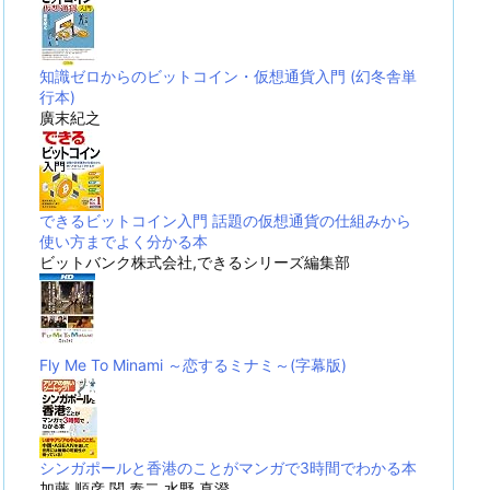
知識ゼロからのビットコイン・仮想通貨入門 (幻冬舎単
行本)
廣末紀之
できるビットコイン入門 話題の仮想通貨の仕組みから
使い方までよく分かる本
ビットバンク株式会社,できるシリーズ編集部
Fly Me To Minami ～恋するミナミ～(字幕版)
シンガポールと香港のことがマンガで3時間でわかる本
加藤 順彦,関 泰二,水野 真澄