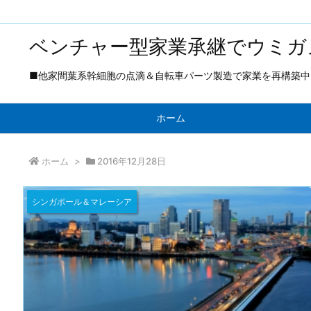
ベンチャー型家業承継でウミガ
■他家間葉系幹細胞の点滴＆自転車パーツ製造で家業を再構築中 ■
ホーム
ホーム
>
2016年12月28日
シンガポール＆マレーシア