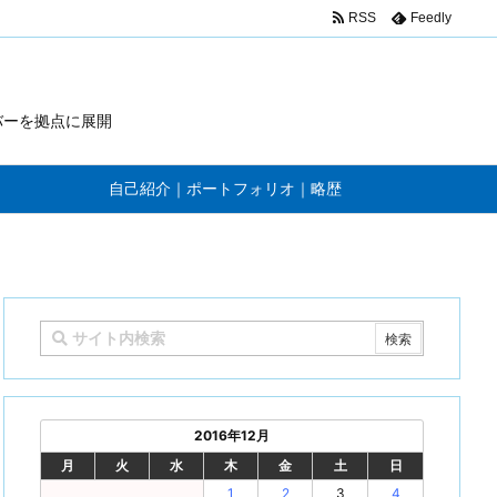
RSS
Feedly
バーを拠点に展開
自己紹介｜ポートフォリオ｜略歴
2016年12月
月
火
水
木
金
土
日
1
2
3
4