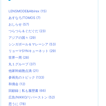
LENSMODE&Albirex
(15)
あすなろ/TOMOS
(7)
おしらせ
(57)
つらつら＆ぐだぐだ
(23)
アジアの国々
(29)
シンガポール＆マレーシア
(53)
リョーマSYNキューネット
(29)
世界一周
(28)
丸１グループ
(37)
他家幹細胞点滴
(21)
参画先のトピック
(133)
和僑会
(12)
回顧録｜私も履歴書
(66)
広告/NIKKO/リバーストン
(52)
思うに
(78)