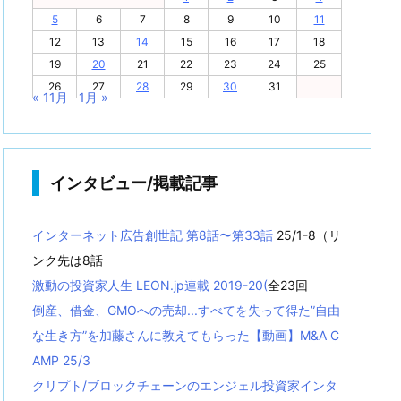
5
6
7
8
9
10
11
12
13
14
15
16
17
18
19
20
21
22
23
24
25
26
27
28
29
30
31
« 11月
1月 »
インタビュー/掲載記事
インターネット広告創世記 第8話〜第33話
25/1-8（リ
ンク先は8話
激動の投資家人生 LEON.jp連載 2019-20(
全23回
倒産、借金、GMOへの売却...すべてを失って得た”自由
な生き方”を加藤さんに教えてもらった【動画】M&A C
AMP 25/3
クリプト/ブロックチェーンのエンジェル投資家インタ