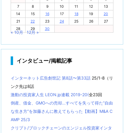
7
8
9
10
11
12
13
14
15
16
17
18
19
20
21
22
23
24
25
26
27
28
29
30
« 10月
12月 »
インタビュー/掲載記事
インターネット広告創世記 第8話〜第33話
25/1-8（リ
ンク先は8話
激動の投資家人生 LEON.jp連載 2019-20(
全23回
倒産、借金、GMOへの売却...すべてを失って得た”自由
な生き方”を加藤さんに教えてもらった【動画】M&A C
AMP 25/3
クリプト/ブロックチェーンのエンジェル投資家インタ