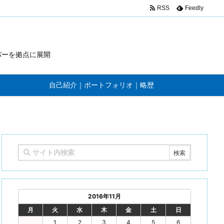
RSS
Feedly
バーを拠点に展開
自己紹介｜ポートフォリオ｜略歴
2016年11月
月
火
水
木
金
土
日
1
2
3
4
5
6