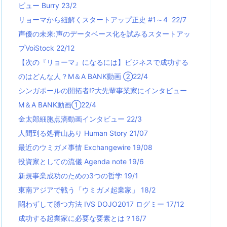
ビュー Burry 23/2
リョーマから紐解くスタートアップ正史 #1～4 22/7
声優の未来:声のデータベース化を試みるスタートアッ
プVoiStock 22/12
【次の『リョーマ』になるには】ビジネスで成功する
のはどんな人？M＆A BANK動画 ②22/4
シンガポールの開拓者!?大先輩事業家にインタビュー
M＆A BANK動画①22/4
金太郎細胞点滴動画インタビュー 22/3
人間到る処青山あり Human Story 21/07
最近のウミガメ事情 Exchangewire 19/08
投資家としての流儀 Agenda note 19/6
新規事業成功のための3つの哲学 19/1
東南アジアで戦う「ウミガメ起業家」 18/2
闘わずして勝つ方法 IVS DOJO2017 ログミー 17/12
成功する起業家に必要な要素とは？16/7