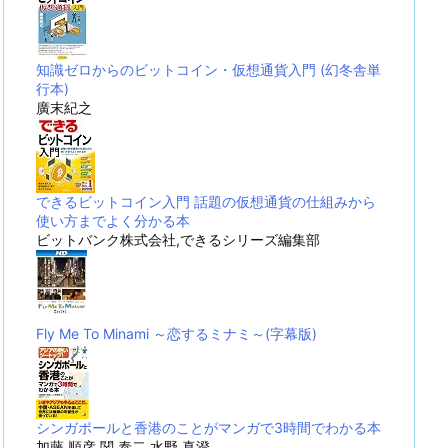
知識ゼロからのビットコイン・仮想通貨入門 (幻冬舎単
行本)
廣末紀之
できるビットコイン入門 話題の仮想通貨の仕組みから
使い方までよく分かる本
ビットバンク株式会社,できるシリーズ編集部
Fly Me To Minami ～恋するミナミ～(字幕版)
シンガポールと香港のことがマンガで3時間でわかる本
加藤 順彦,関 泰二,水野 真澄