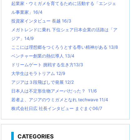
起業家・ウミガメを育てるために活動する「エンジェ
ル事業家」16/4
投資家インタビュー 長越 16/3
メガトレンドに乗れ 下位シェア日本企業の活路は「ア
ジア」14/9
ここには理想郷をつくろうとする尊い精神がある 13/8
ベンチャー創業の熱伝導人 13/4
ドリームゲート 挑戦する生き方13/3
大学生はモラトリアム 12/9
アジアは３段飛ばしで発展 12/2
日本人は不定形生物アメーバだった？ 11/6
若者よ、アジアのウミガメとなれ techwave
11/4
株式会社日広 社長インタビュー まぐまぐ06/7
CATEGORIES