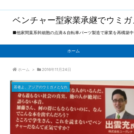
ベンチャー型家業承継でウミガ
■他家間葉系幹細胞の点滴＆自転車パーツ製造で家業を再構築中 ■
ホーム
ホーム
>
2016年11月24日
若者よ、アジアのウミガメとなれ