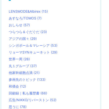
LENSMODE&Albirex
(15)
あすなろ/TOMOS
(7)
おしらせ
(57)
つらつら＆ぐだぐだ
(23)
アジアの国々
(29)
シンガポール＆マレーシア
(53)
リョーマSYNキューネット
(29)
世界一周
(28)
丸１グループ
(37)
他家幹細胞点滴
(21)
参画先のトピック
(133)
和僑会
(12)
回顧録｜私も履歴書
(66)
広告/NIKKO/リバーストン
(52)
思うに
(78)