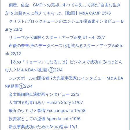
倒産、借金、GMOへの売却...すべてを失って得た”自由な生き
方”を加藤さんに教えてもらった【動画】M&A CAMP 25/3
クリプト/ブロックチェーンのエンジェル投資家インタビュー B
urry 23/2
リョーマから紐解くスタートアップ正史 #1～4 22/7
声優の未来:声のデータベース化を試みるスタートアップVoiSto
ck 22/12
【次の『リョーマ』になるには】ビジネスで成功するのはどん
な人？M＆A BANK動画 ②22/4
シンガポールの開拓者!?大先輩事業家にインタビュー M＆A BA
NK動画①22/4
金太郎細胞点滴動画インタビュー 22/3
人間到る処青山あり Human Story 21/07
最近のウミガメ事情 Exchangewire 19/08
投資家としての流儀 Agenda note 19/6
新規事業成功のための3つの哲学 19/1