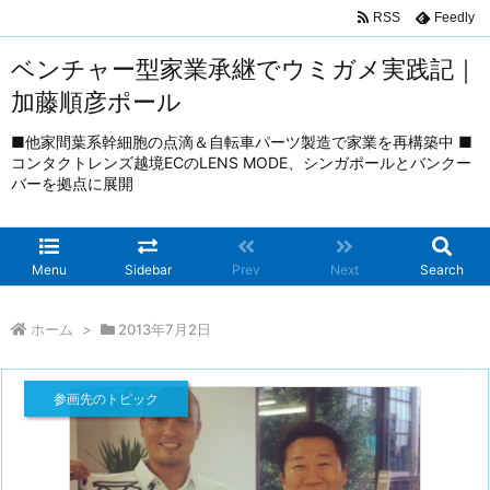
RSS
Feedly
ベンチャー型家業承継でウミガメ実践記｜
加藤順彦ポール
■他家間葉系幹細胞の点滴＆自転車パーツ製造で家業を再構築中 ■
コンタクトレンズ越境ECのLENS MODE、シンガポールとバンクー
バーを拠点に展開
Menu
Sidebar
Prev
Next
Search
ホーム
>
2013年7月2日
参画先のトピック