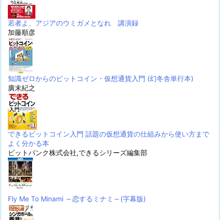
若者よ、アジアのウミガメとなれ 講演録
加藤順彦
知識ゼロからのビットコイン・仮想通貨入門 (幻冬舎単行本)
廣末紀之
できるビットコイン入門 話題の仮想通貨の仕組みから使い方まで
よく分かる本
ビットバンク株式会社,できるシリーズ編集部
Fly Me To Minami ～恋するミナミ～(字幕版)