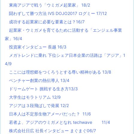
東南アジアで戦う「ウミガメ起業家」 18/2
闘わずして勝つ方法 IVS DOJO2017 ログミー 17/12
成功する起業家に必要な要素とは？16/7
起業家・ウミガメを育てるために活動する「エンジェル事業
家」16/4
投資家インタビュー 長越 16/3
メガトレンドに乗れ 下位シェア日本企業の活路は「アジア」1
4/9
ここには理想郷をつくろうとする尊い精神がある 13/8
ベンチャー創業の熱伝導人 13/4
ドリームゲート 挑戦する生き方13/3
大学生はモラトリアム 12/9
アジアは３段飛ばしで発展 12/2
日本人は不定形生物アメーバだった？ 11/6
若者よ、アジアのウミガメとなれ techwave
11/4
株式会社日広 社長インタビュー まぐまぐ06/7