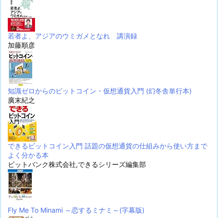
若者よ、アジアのウミガメとなれ 講演録
加藤順彦
知識ゼロからのビットコイン・仮想通貨入門 (幻冬舎単行本)
廣末紀之
できるビットコイン入門 話題の仮想通貨の仕組みから使い方まで
よく分かる本
ビットバンク株式会社,できるシリーズ編集部
Fly Me To Minami ～恋するミナミ～(字幕版)