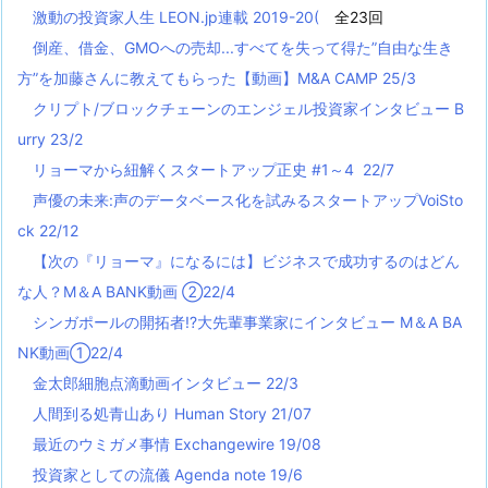
激動の投資家人生 LEON.jp連載 2019-20(
全23回
倒産、借金、GMOへの売却...すべてを失って得た”自由な生き
方”を加藤さんに教えてもらった【動画】M&A CAMP 25/3
クリプト/ブロックチェーンのエンジェル投資家インタビュー B
urry 23/2
リョーマから紐解くスタートアップ正史 #1～4 22/7
声優の未来:声のデータベース化を試みるスタートアップVoiSto
ck 22/12
【次の『リョーマ』になるには】ビジネスで成功するのはどん
な人？M＆A BANK動画 ②22/4
シンガポールの開拓者!?大先輩事業家にインタビュー M＆A BA
NK動画①22/4
金太郎細胞点滴動画インタビュー 22/3
人間到る処青山あり Human Story 21/07
最近のウミガメ事情 Exchangewire 19/08
投資家としての流儀 Agenda note 19/6