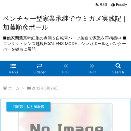
RSS
Feedly
ベンチャー型家業承継でウミガメ実践記｜
加藤順彦ポール
■他家間葉系幹細胞の点滴＆自転車パーツ製造で家業を再構築中 ■
コンタクトレンズ越境ECのLENS MODE、シンガポールとバンクー
バーを拠点に展開
Menu
Sidebar
Prev
Next
Search
ホーム
>
2012年3月26日
回顧録｜私も履歴書