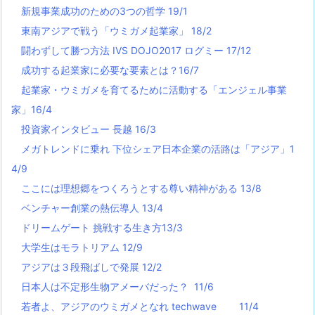
新規事業成功のための3つの哲学 19/1
東南アジアで戦う「ウミガメ起業家」 18/2
闘わずして勝つ方法 IVS DOJO2017 ログミー 17/12
成功する起業家に必要な要素とは？16/7
起業家・ウミガメを育てるために活動する「エンジェル事業
家」16/4
投資家インタビュー 長越 16/3
メガトレンドに乗れ 下位シェア日本企業の活路は「アジア」1
4/9
ここには理想郷をつくろうとする尊い精神がある 13/8
ベンチャー創業の熱伝導人 13/4
ドリームゲート 挑戦する生き方13/3
大学生はモラトリアム 12/9
アジアは３段飛ばしで発展 12/2
日本人は不定形生物アメーバだった？ 11/6
若者よ、アジアのウミガメとなれ techwave
11/4