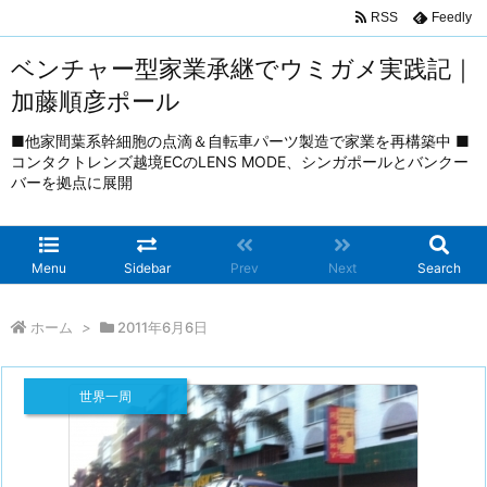
RSS
Feedly
ベンチャー型家業承継でウミガメ実践記｜
加藤順彦ポール
■他家間葉系幹細胞の点滴＆自転車パーツ製造で家業を再構築中 ■
コンタクトレンズ越境ECのLENS MODE、シンガポールとバンクー
バーを拠点に展開
Menu
Sidebar
Prev
Next
Search
ホーム
>
2011年6月6日
世界一周