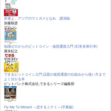
若者よ、アジアのウミガメとなれ 講演録
加藤順彦
知識ゼロからのビットコイン・仮想通貨入門 (幻冬舎単行本)
廣末紀之
できるビットコイン入門 話題の仮想通貨の仕組みから使い方まで
よく分かる本
ビットバンク株式会社,できるシリーズ編集部
Fly Me To Minami ～恋するミナミ～(字幕版)