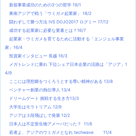
新規事業成功のための3つの哲学 19/1
東南アジアで戦う「ウミガメ起業家」 18/2
闘わずして勝つ方法 IVS DOJO2017 ログミー 17/12
成功する起業家に必要な要素とは？16/7
起業家・ウミガメを育てるために活動する「エンジェル事業
家」16/4
投資家インタビュー 長越 16/3
メガトレンドに乗れ 下位シェア日本企業の活路は「アジア」1
4/9
ここには理想郷をつくろうとする尊い精神がある 13/8
ベンチャー創業の熱伝導人 13/4
ドリームゲート 挑戦する生き方13/3
大学生はモラトリアム 12/9
アジアは３段飛ばしで発展 12/2
日本人は不定形生物アメーバだった？ 11/6
若者よ、アジアのウミガメとなれ techwave
11/4