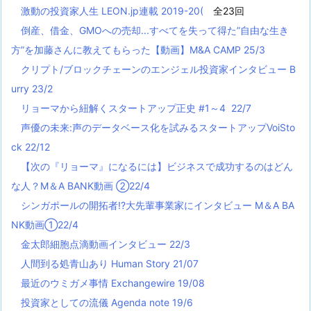
激動の投資家人生 LEON.jp連載 2019-20(
全23回
倒産、借金、GMOへの売却...すべてを失って得た”自由な生き
方”を加藤さんに教えてもらった【動画】M&A CAMP 25/3
クリプト/ブロックチェーンのエンジェル投資家インタビュー B
urry 23/2
リョーマから紐解くスタートアップ正史 #1～4 22/7
声優の未来:声のデータベース化を試みるスタートアップVoiSto
ck 22/12
【次の『リョーマ』になるには】ビジネスで成功するのはどん
な人？M＆A BANK動画 ②22/4
シンガポールの開拓者!?大先輩事業家にインタビュー M＆A BA
NK動画①22/4
金太郎細胞点滴動画インタビュー 22/3
人間到る処青山あり Human Story 21/07
最近のウミガメ事情 Exchangewire 19/08
投資家としての流儀 Agenda note 19/6