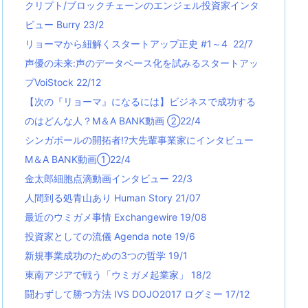
クリプト/ブロックチェーンのエンジェル投資家インタ
ビュー Burry 23/2
リョーマから紐解くスタートアップ正史 #1～4 22/7
声優の未来:声のデータベース化を試みるスタートアッ
プVoiStock 22/12
【次の『リョーマ』になるには】ビジネスで成功する
のはどんな人？M＆A BANK動画 ②22/4
シンガポールの開拓者!?大先輩事業家にインタビュー
M＆A BANK動画①22/4
金太郎細胞点滴動画インタビュー 22/3
人間到る処青山あり Human Story 21/07
最近のウミガメ事情 Exchangewire 19/08
投資家としての流儀 Agenda note 19/6
新規事業成功のための3つの哲学 19/1
東南アジアで戦う「ウミガメ起業家」 18/2
闘わずして勝つ方法 IVS DOJO2017 ログミー 17/12