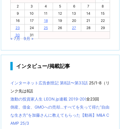
2
3
4
5
6
7
8
9
10
11
12
13
14
15
16
17
18
19
20
21
22
23
24
25
26
27
28
29
30
31
« 7月
9月 »
インタビュー/掲載記事
インターネット広告創世記 第8話〜第33話
25/1-8（リ
ンク先は8話
激動の投資家人生 LEON.jp連載 2019-20(
全23回
倒産、借金、GMOへの売却...すべてを失って得た”自由
な生き方”を加藤さんに教えてもらった【動画】M&A C
AMP 25/3