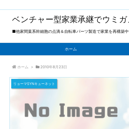
ベンチャー型家業承継でウミガ
■他家間葉系幹細胞の点滴＆自転車パーツ製造で家業を再構築中 ■
ホーム
ホーム
>
2010年8月23日
リョーマSYNキューネット