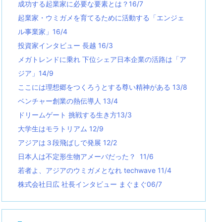
成功する起業家に必要な要素とは？16/7
起業家・ウミガメを育てるために活動する「エンジェ
ル事業家」16/4
投資家インタビュー 長越 16/3
メガトレンドに乗れ 下位シェア日本企業の活路は「ア
ジア」14/9
ここには理想郷をつくろうとする尊い精神がある 13/8
ベンチャー創業の熱伝導人 13/4
ドリームゲート 挑戦する生き方13/3
大学生はモラトリアム 12/9
アジアは３段飛ばしで発展 12/2
日本人は不定形生物アメーバだった？ 11/6
若者よ、アジアのウミガメとなれ techwave
11/4
株式会社日広 社長インタビュー まぐまぐ06/7