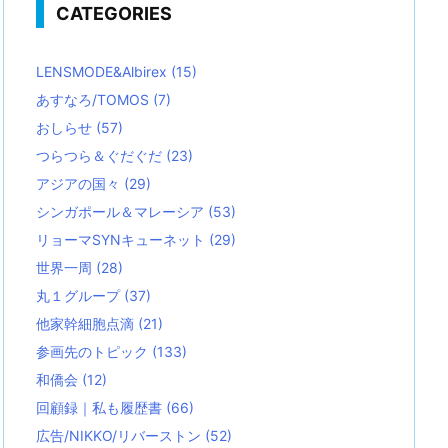
CATEGORIES
LENSMODE&Albirex
(15)
あすなろ/TOMOS
(7)
おしらせ
(57)
つらつら＆ぐだぐだ
(23)
アジアの国々
(29)
シンガポール＆マレーシア
(53)
リョーマSYNキューネット
(29)
世界一周
(28)
丸１グループ
(37)
他家幹細胞点滴
(21)
参画先のトピック
(133)
和僑会
(12)
回顧録｜私も履歴書
(66)
広告/NIKKO/リバーストン
(52)