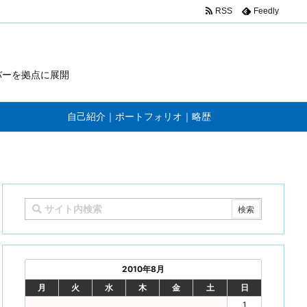
RSS
Feedly
バーを拠点に展開
自己紹介｜ポートフォリオ｜略歴
2010年8月
月
火
水
木
金
土
日
1