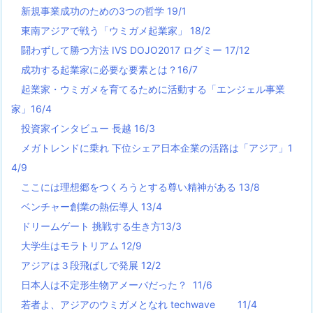
新規事業成功のための3つの哲学 19/1
東南アジアで戦う「ウミガメ起業家」 18/2
闘わずして勝つ方法 IVS DOJO2017 ログミー 17/12
成功する起業家に必要な要素とは？16/7
起業家・ウミガメを育てるために活動する「エンジェル事業
家」16/4
投資家インタビュー 長越 16/3
メガトレンドに乗れ 下位シェア日本企業の活路は「アジア」1
4/9
ここには理想郷をつくろうとする尊い精神がある 13/8
ベンチャー創業の熱伝導人 13/4
ドリームゲート 挑戦する生き方13/3
大学生はモラトリアム 12/9
アジアは３段飛ばしで発展 12/2
日本人は不定形生物アメーバだった？ 11/6
若者よ、アジアのウミガメとなれ techwave
11/4