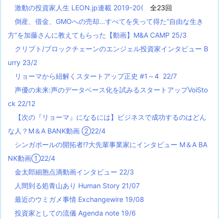
激動の投資家人生 LEON.jp連載 2019-20(
全23回
倒産、借金、GMOへの売却...すべてを失って得た”自由な生き
方”を加藤さんに教えてもらった【動画】M&A CAMP 25/3
クリプト/ブロックチェーンのエンジェル投資家インタビュー B
urry 23/2
リョーマから紐解くスタートアップ正史 #1～4 22/7
声優の未来:声のデータベース化を試みるスタートアップVoiSto
ck 22/12
【次の『リョーマ』になるには】ビジネスで成功するのはどん
な人？M＆A BANK動画 ②22/4
シンガポールの開拓者!?大先輩事業家にインタビュー M＆A BA
NK動画①22/4
金太郎細胞点滴動画インタビュー 22/3
人間到る処青山あり Human Story 21/07
最近のウミガメ事情 Exchangewire 19/08
投資家としての流儀 Agenda note 19/6