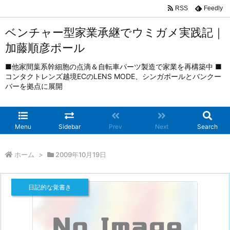
RSS
Feedly
ベンチャー型家業承継でウミガメ実践記｜
加藤順彦ポール
■他家間葉系幹細胞の点滴＆自転車パーツ製造で家業を再構築中 ■
コンタクトレンズ越境ECのLENS MODE、シンガポールとバンクー
バーを拠点に展開
Menu
Sidebar
Prev
Next
Search
ホーム
>
2009年10月19日
日記的な覚書き