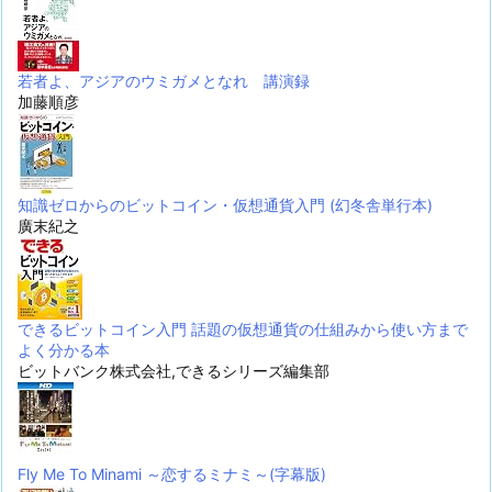
若者よ、アジアのウミガメとなれ 講演録
加藤順彦
知識ゼロからのビットコイン・仮想通貨入門 (幻冬舎単行本)
廣末紀之
できるビットコイン入門 話題の仮想通貨の仕組みから使い方まで
よく分かる本
ビットバンク株式会社,できるシリーズ編集部
Fly Me To Minami ～恋するミナミ～(字幕版)