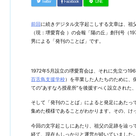
Twitter
Facebook
LINE
前回
に続きデジタル文字起こしする文章は、祖
（現：堺愛育会 ）の会報「陽の丘」創刊号（197
男による「発刊のことば」です。
1972年5月設立の堺愛育会は、それに先立つ19
百舌鳥支援学校
）を卒業した人たちのために、
ての”あすなろ授産所”を後援すべく設立された
そして「発刊のことば」によると発足にあたって
集めた模様であることがわかります。その、け
今回の文字起こしにあたり、祖父の足跡を辿っ
経て、現在もしっかりと運営が続いていました