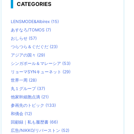
CATEGORIES
LENSMODE&Albirex
(15)
あすなろ/TOMOS
(7)
おしらせ
(57)
つらつら＆ぐだぐだ
(23)
アジアの国々
(29)
シンガポール＆マレーシア
(53)
リョーマSYNキューネット
(29)
世界一周
(28)
丸１グループ
(37)
他家幹細胞点滴
(21)
参画先のトピック
(133)
和僑会
(12)
回顧録｜私も履歴書
(66)
広告/NIKKO/リバーストン
(52)