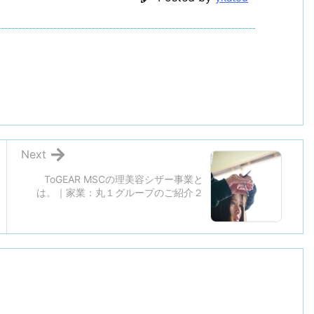
Next
ToGEAR MSCの理美容シザー事業と
は。｜家業：丸１グループのご紹介２