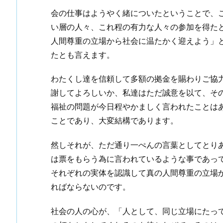
会の仕事はようやく緒についたということで、
い層の人々、これ程の有力な人々の参加を得た
人間尊重の立場から社会に温たかく迎えよう」
たとも言えます。
わたくし達を信頼して多額の拠金を賜わりご協
謝してよろしいか、私達はただ誠意を以て、そ
福祉の問題が今日程やかましく言われたことは
ことであり、大変結構であります。
然しそれが、ただ通り一ぺんの言葉としてとり
は票をもらう為に言われているような事であっ
それぞれの実体を認識して真の人間尊重の立場
ればならないのです。
社会の人の心が、「人として、同じ立場にたっ