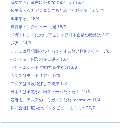
成功する起業家に必要な要素とは？16/7
起業家・ウミガメを育てるために活動する「エンジェ
ル事業家」16/4
投資家インタビュー 長越 16/3
メガトレンドに乗れ 下位シェア日本企業の活路は「ア
ジア」14/9
ここには理想郷をつくろうとする尊い精神がある 13/8
ベンチャー創業の熱伝導人 13/4
ドリームゲート 挑戦する生き方13/3
大学生はモラトリアム 12/9
アジアは３段飛ばしで発展 12/2
日本人は不定形生物アメーバだった？ 11/6
若者よ、アジアのウミガメとなれ techwave
11/4
株式会社日広 社長インタビュー まぐまぐ06/7