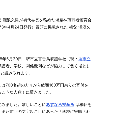
父 瀧浪久男が初代会長を務めた堺精神薄弱者愛育会
3年4月24日発行）冒頭に掲載された 祖父 瀧浪久
68年5月20日、堺市立百舌鳥養護学校（現：
堺市立
保護者、学校、関係機関などが協力して働く場とし
、と読み取れます。
は700名超の方々から総額160万円余りの寄付を
っこうな人数！に驚きました。
てみました。嬉しいことに
あすなろ授産所
は移転を
。また前回の文字起こしにあった「学校に寄贈され