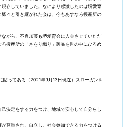
に現存していました。なにより感激したのは堺愛育
に脈々と引き継がれた会は、今もあすなろ授産所の
せながら、不肖加藤も堺愛育会に入会させていただ
なろ授産所の「さをり織り」製品を世の中にひろめ
貼ってある（2021年9月13日現在）スローガンを
自己決定をする力をつけ、地域で安心して自分らし
権が尊重され、自立し、社会参加できる力をつける