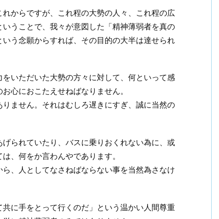
これからですが、これ程の大勢の人々、これ程の広
ということで、我々が意図した「精神薄弱者を真の
という念願からすれば、その目的の大半は達せられ
力をいただいた大勢の方々に対して、何といって感
のお心におこたえせねばなりません。
ありません。それはむしろ遅きにすぎ、誠に当然の
あげられていたり、バスに乗りおくれない為に、或
ては、何をか言わんやであります。
から、人としてなさねばならない事を当然為さなけ
て共に手をとって行くのだ」という温かい人間尊重