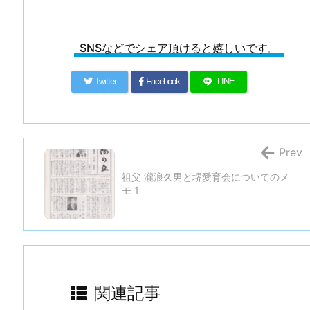
SNSなどでシェア頂けると嬉しいです。
Twitter
Facebook
LINE
Prev
祖父 瀧浪久男と堺愛育会についてのメ
モ 1
関連記事