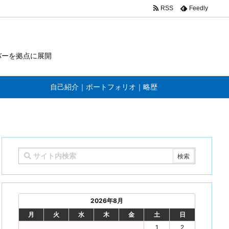
RSS
Feedly
バーを拠点に展開
自己紹介｜ポートフォリオ｜略歴
2026年8月
月
火
水
木
金
土
日
1
2