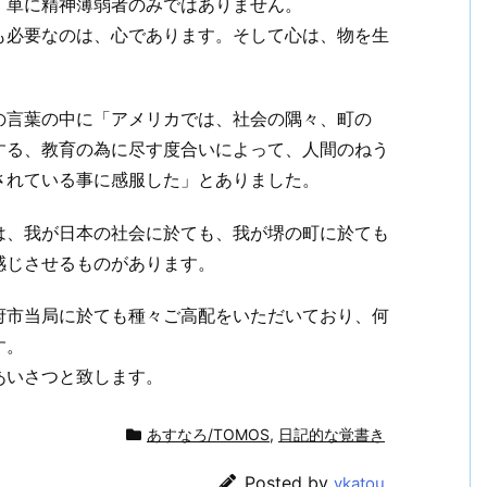
、単に精神薄弱者のみではありません。
も必要なのは、心であります。そして心は、物を生
の言葉の中に「アメリカでは、社会の隅々、町の
する、教育の為に尽す度合いによって、人間のねう
されている事に感服した」とありました。
は、我が日本の社会に於ても、我が堺の町に於ても
感じさせるものがあります。
府市当局に於ても種々ご高配をいただいており、何
す。
あいさつと致します。
あすなろ/TOMOS
,
日記的な覚書き
Posted by
ykatou