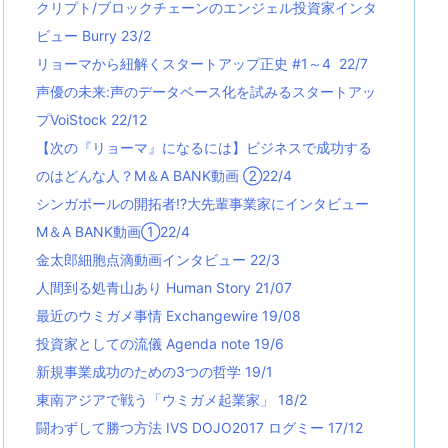
クリプト/ブロックチェーンのエンジェル投資家インタ
ビュー Burry 23/2
リョーマから紐解くスタートアップ正史 #1～4 22/7
声優の未来:声のデータベース化を試みるスタートアッ
プVoiStock 22/12
【次の『リョーマ』になるには】ビジネスで成功する
のはどんな人？M＆A BANK動画 ②22/4
シンガポールの開拓者!?大先輩事業家にインタビュー
M＆A BANK動画①22/4
金太郎細胞点滴動画インタビュー 22/3
人間到る処青山あり Human Story 21/07
最近のウミガメ事情 Exchangewire 19/08
投資家としての流儀 Agenda note 19/6
新規事業成功のための3つの哲学 19/1
東南アジアで戦う「ウミガメ起業家」 18/2
闘わずして勝つ方法 IVS DOJO2017 ログミー 17/12