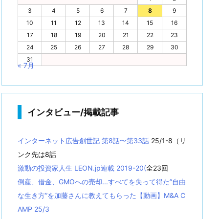
3
4
5
6
7
8
9
10
11
12
13
14
15
16
17
18
19
20
21
22
23
24
25
26
27
28
29
30
31
« 7月
インタビュー/掲載記事
インターネット広告創世記 第8話〜第33話
25/1-8（リ
ンク先は8話
激動の投資家人生 LEON.jp連載 2019-20(
全23回
倒産、借金、GMOへの売却...すべてを失って得た”自由
な生き方”を加藤さんに教えてもらった【動画】M&A C
AMP 25/3