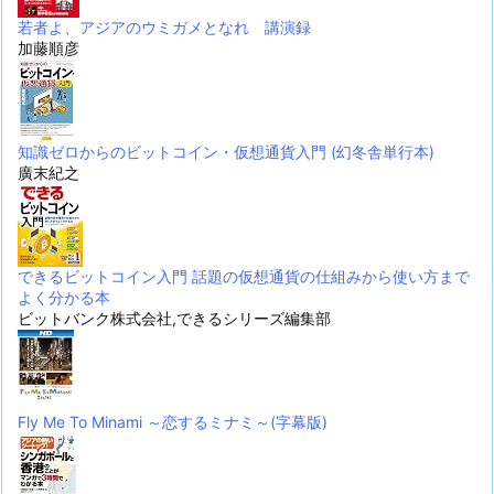
若者よ、アジアのウミガメとなれ 講演録
加藤順彦
知識ゼロからのビットコイン・仮想通貨入門 (幻冬舎単行本)
廣末紀之
できるビットコイン入門 話題の仮想通貨の仕組みから使い方まで
よく分かる本
ビットバンク株式会社,できるシリーズ編集部
Fly Me To Minami ～恋するミナミ～(字幕版)