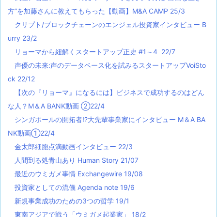
方”を加藤さんに教えてもらった【動画】M&A CAMP 25/3
クリプト/ブロックチェーンのエンジェル投資家インタビュー B
urry 23/2
リョーマから紐解くスタートアップ正史 #1～4 22/7
声優の未来:声のデータベース化を試みるスタートアップVoiSto
ck 22/12
【次の『リョーマ』になるには】ビジネスで成功するのはどん
な人？M＆A BANK動画 ②22/4
シンガポールの開拓者!?大先輩事業家にインタビュー M＆A BA
NK動画①22/4
金太郎細胞点滴動画インタビュー 22/3
人間到る処青山あり Human Story 21/07
最近のウミガメ事情 Exchangewire 19/08
投資家としての流儀 Agenda note 19/6
新規事業成功のための3つの哲学 19/1
東南アジアで戦う「ウミガメ起業家」 18/2