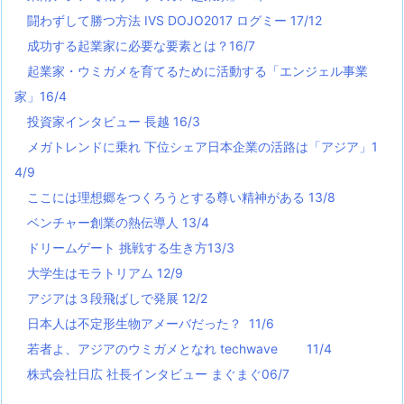
闘わずして勝つ方法 IVS DOJO2017 ログミー 17/12
成功する起業家に必要な要素とは？16/7
起業家・ウミガメを育てるために活動する「エンジェル事業
家」16/4
投資家インタビュー 長越 16/3
メガトレンドに乗れ 下位シェア日本企業の活路は「アジア」1
4/9
ここには理想郷をつくろうとする尊い精神がある 13/8
ベンチャー創業の熱伝導人 13/4
ドリームゲート 挑戦する生き方13/3
大学生はモラトリアム 12/9
アジアは３段飛ばしで発展 12/2
日本人は不定形生物アメーバだった？ 11/6
若者よ、アジアのウミガメとなれ techwave
11/4
株式会社日広 社長インタビュー まぐまぐ06/7