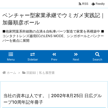
RSS
Feedly
ベンチャー型家業承継でウミガメ実践記｜
加藤順彦ポール
■他家間葉系幹細胞の点滴＆自転車パーツ製造で家業を再構築中 ■
コンタクトレンズ越境ECのLENS MODE、シンガポールとバンクー
バーを拠点に展開
Menu
Sidebar
Prev
Next
Search
ホーム
>
回顧録｜私も履歴書
当社の資本は人です。｜2002年8月25日 日広グル
ープ10周年記年冊子