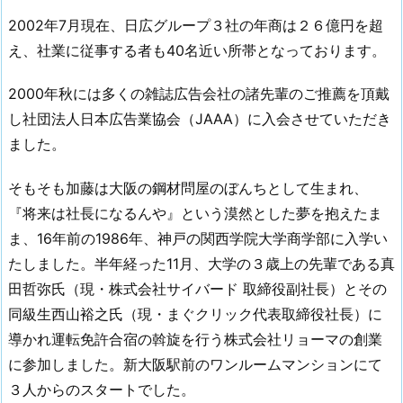
2002年7月現在、日広グループ３社の年商は２６億円を超
え、社業に従事する者も40名近い所帯となっております。
2000年秋には多くの雑誌広告会社の諸先輩のご推薦を頂戴
し社団法人日本広告業協会（JAAA）に入会させていただき
ました。
そもそも加藤は大阪の鋼材問屋のぼんちとして生まれ、
『将来は社長になるんや』という漠然とした夢を抱えたま
ま、16年前の1986年、神戸の関西学院大学商学部に入学い
たしました。半年経った11月、大学の３歳上の先輩である真
田哲弥氏（現・株式会社サイバード 取締役副社長）とその
同級生西山裕之氏（現・まぐクリック代表取締役社長）に
導かれ運転免許合宿の斡旋を行う株式会社リョーマの創業
に参加しました。新大阪駅前のワンルームマンションにて
３人からのスタートでした。