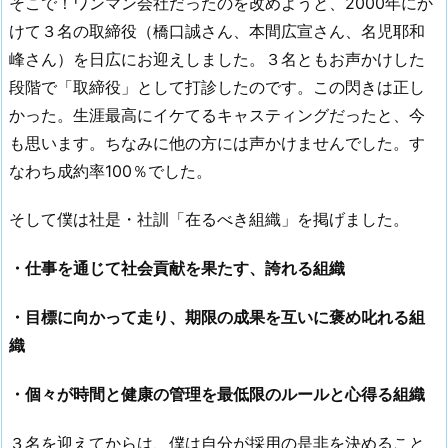
そこで！ワンマン会社だったのを改めようと、2000年にか
けて３名の取締役（橋口誠さん、本間広宣さん、名児耶和
峰さん）を日広にお迎えしました。３名ともお声かけした
段階で「取締役」として打診したのです。この閃きは正し
かった。生涯最高にイケてるキャスティングだったと、今
も思います。ちなみに他の方には声かけませんでした。す
なわち成約率100％でした。
そして僕は社是・社訓「在るべき組織」を掲げました。
・仕事を通じて社会貢献を果たす、誇れる組織
・目標に向かって走り、期限の成果を互いに褒め叱れる組
織
・個々が時間と健康の管理を最低限のルールと心得る組織
３名を迎えてからは、僕は自分が採用の是非を決めること