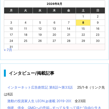
2026年8月
月
火
水
木
金
土
日
1
2
3
4
5
6
7
8
9
10
11
12
13
14
15
16
17
18
19
20
21
22
23
24
25
26
27
28
29
30
31
« 7月
インタビュー/掲載記事
インターネット広告創世記 第8話〜第33話
25/1-8（リンク先
は8話
激動の投資家人生 LEON.jp連載 2019-20(
全23回
倒産、借金、GMOへの売却...すべてを失って得た”自由な生き