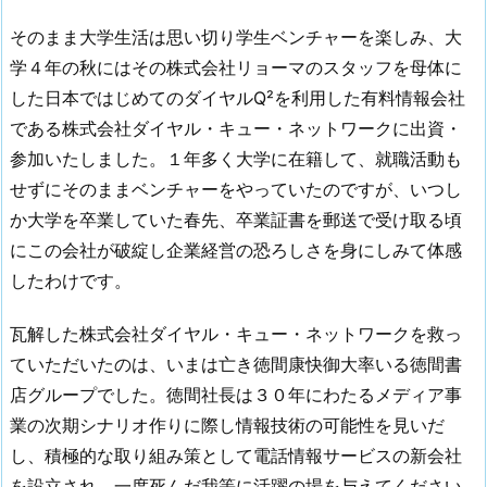
そのまま大学生活は思い切り学生ベンチャーを楽しみ、大
学４年の秋にはその株式会社リョーマのスタッフを母体に
した日本ではじめてのダイヤルQ²を利用した有料情報会社
である株式会社ダイヤル・キュー・ネットワークに出資・
参加いたしました。１年多く大学に在籍して、就職活動も
せずにそのままベンチャーをやっていたのですが、いつし
か大学を卒業していた春先、卒業証書を郵送で受け取る頃
にこの会社が破綻し企業経営の恐ろしさを身にしみて体感
したわけです。
瓦解した株式会社ダイヤル・キュー・ネットワークを救っ
ていただいたのは、いまは亡き徳間康快御大率いる徳間書
店グループでした。徳間社長は３０年にわたるメディア事
業の次期シナリオ作りに際し情報技術の可能性を見いだ
し、積極的な取り組み策として電話情報サービスの新会社
を設立され、一度死んだ我等に活躍の場を与えてください