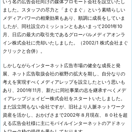
いう名の広告会社向けの媒体プロモート会社を設立いたし
ました。スタッフの尽力と「まぐまぐ」という素晴らしい
メディアパワーの相乗効果もあり、順調に成長をしていま
したが、同社設立のミッションともあいまって2001年10
月、日広の最大の取引先であるグローバルメディアオンラ
イン株式会社に売却いたしました。（2002/1 株式会社まぐ
クリックと合併）。
しかしながらインターネット広告市場の健全な成長と発
展、ネット広告取扱会社の裾野の拡大を期し、自分なりの
考えを実現すべくメディアレップを設立したという思いも
あり、2001年11月、新たに同社事業の志を継承すべくメデ
ィアレップジェイピー株式会社をスタートいたしました。
まだ設立間もない会社ですが、旧社より人脈ネットワーク
資産を活かし、おかげさまで2002年８月現在、８０社を超
える広告会社様に主にモバイルインターネットのアドネッ
トワーク枠の提供を果たしております。