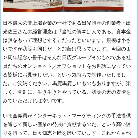
日本最大の非上場企業の一社である出光興産の創業者・出
光佐三さんの経営理念は『当社の資本は人である。資本金
は無をもって理想とする』だったといいます。規模は小さ
いですが我等も同じだ、と加藤は思っています。今回の１
０周年記念小冊子はそんな日広グループそのものである社
員たちのオンショット／オフショットをお世話になってい
る皆様にお見せしたい、という気持ちで制作いたしまし
た。ご笑納ください。馬鹿馬鹿しいものもありますが、楽
しく、真剣に、生き生きとやっている、我等の素の表情を
みていただければ幸いです。
いま全職員がインターネット・マーケティングの手法提供
を通じて新しい産業の発展に貢献するのだ、という高い誇
りを持って、日々知恵と匠を磨いています。これからも他