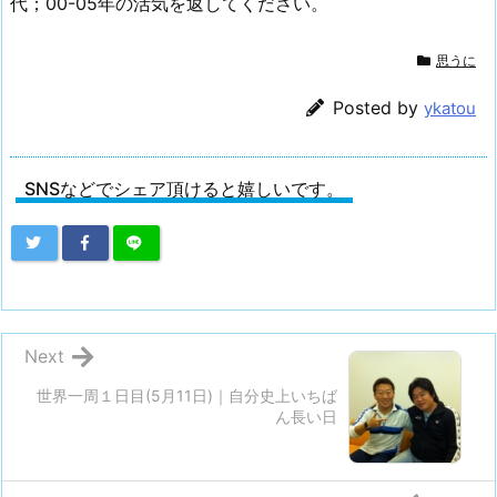
代；00-05年の活気を返してください。
思うに
Posted by
ykatou
SNSなどでシェア頂けると嬉しいです。
Next
世界一周１日目(5月11日)｜自分史上いちば
ん長い日