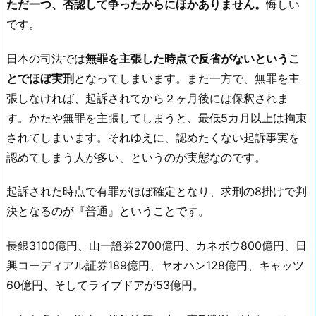
ただ一つ、否認して争ったからにほかありません。
悔しい
です。
日本の司法では
無罪を主張した時点で反省がないというこ
とでほぼ実刑
となってしまいます。また一方で、無罪を主
張しなければ、起訴されてから２ヶ月後には保釈されま
す。かたや無罪を主張してしまうと、最低5カ月以上は拘束
されてしまいます。それゆえに、認めたくない起訴事実を
認めてしまう人が多い、というのが実態なのです。
起訴された時点で有罪がほぼ確定となり、求刑の8掛けで判
決となるのが『普通』ということです。
長銀3100億円、山一證券2700億円、カネボウ800億円、日
興コーディアル証券189億円、ヤオハン128億円、キャッツ
60億円、そしてライブドアが53億円。