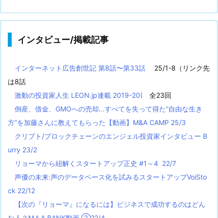
インタビュー/掲載記事
インターネット広告創世記 第8話〜第33話
25/1-8（リンク先
は8話
激動の投資家人生 LEON.jp連載 2019-20(
全23回
倒産、借金、GMOへの売却...すべてを失って得た”自由な生き
方”を加藤さんに教えてもらった【動画】M&A CAMP 25/3
クリプト/ブロックチェーンのエンジェル投資家インタビュー B
urry 23/2
リョーマから紐解くスタートアップ正史 #1～4 22/7
声優の未来:声のデータベース化を試みるスタートアップVoiSto
ck 22/12
【次の『リョーマ』になるには】ビジネスで成功するのはどん
な人？M＆A BANK動画 ②22/4