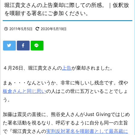
堀江貴文さんの上告棄却に際しての所感。｜仮釈放
を嘆願する署名にご参加ください。
2011年5月5日
2020年5月19日
４月26日、堀江貴文さんの
上告
が棄却されました。
まぁ・・・なんというか、非常に悔しいし残念です。僕や
板倉さんと同じ思い
の人はこの世に五万といることでしょ
う。
加藤は震災の直後に、熊谷史人さんがJust Givingではじめ
た署名活動を視るなり、呼応するように自分も同一の主旨
で『堀江貴文さんの
実刑反対署名を嘆願書として最高裁に