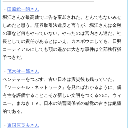
━━━━━━━━━━━━━━━━━━━━
・
田原総一朗さん
堀江さんが最高裁で上告を棄却された。とんでもないみせ
しめだと思う。証券取引法違反と言うが、堀江さんは金融
の事など何もやっていない。やったのは宮内さん達だ。社
長としての責任があるとはいえ、カネボウにしても、日興
コーディアルにしても額の遥かに大きな事件は全部執行猶
予つきだ。
・
茂木健一郎さん
ベンチャーをつぶす、古い日本は震災後も残っていた。
『ソーシャル・ネットワーク』を見ればわかるように、偶
有性を評価することこそが新しい文明をつくるのに。ウィ
ニー。まねきＴＶ。日本の法曹関係者の感覚の古さは絶望
的である。
・
東国原英夫さん