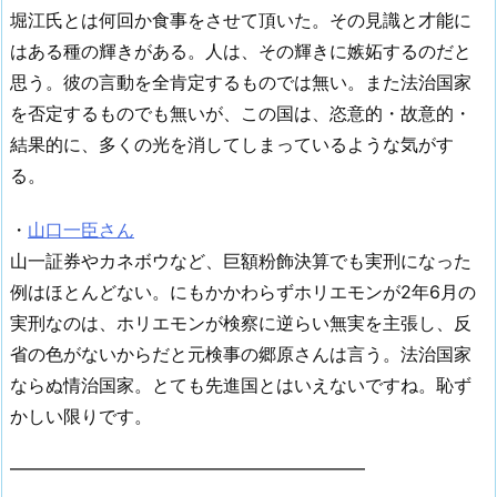
堀江氏とは何回か食事をさせて頂いた。その見識と才能に
はある種の輝きがある。人は、その輝きに嫉妬するのだと
思う。彼の言動を全肯定するものでは無い。また法治国家
を否定するものでも無いが、この国は、恣意的・故意的・
結果的に、多くの光を消してしまっているような気がす
る。
・
山口一臣さん
山一証券やカネボウなど、巨額粉飾決算でも実刑になった
例はほとんどない。にもかかわらずホリエモンが2年6月の
実刑なのは、ホリエモンが検察に逆らい無実を主張し、反
省の色がないからだと元検事の郷原さんは言う。法治国家
ならぬ情治国家。とても先進国とはいえないですね。恥ず
かしい限りです。
━━━━━━━━━━━━━━━━━━━━