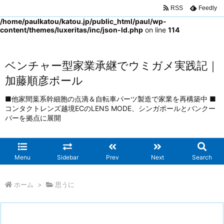
RSS
Feedly
Warning
: Trying to access array offset on false in
/home/paulkatou/katou.jp/public_html/paul/wp-
content/themes/luxeritas/inc/json-ld.php
on line
114
ベンチャー型家業承継でウミガメ実践記｜
加藤順彦ポール
■他家間葉系幹細胞の点滴＆自転車パーツ製造で家業を再構築中 ■
コンタクトレンズ越境ECのLENS MODE、シンガポールとバンクー
バーを拠点に展開
Menu
Sidebar
Prev
Next
Search
ホーム
>
思うに