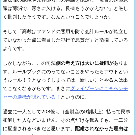
識は薄弱で、潔さに欠ける。反省もうかがえない」と厳し
く批判したそうです。なんということでしょうか。
そして「高裁はファンドの悪用を防ぐ会計ルールが確立し
ていなかった点に着目した犯行で悪質だ」と指摘している
ようです。
しかしながら、この
司法側の考え方は大いに疑問
がありま
す。ルールブックにのってないことをやったらアウトとい
うルール！？となってしまっては、新しいことやる人は出
てこなくなるからです。まさに
グレイゾーンにこそベンチ
ャーの勝機が隠れている！
というのに。
過去に一人として208億も（全財産の9割以上）払って民事
和解した人などいません。その点だけを鑑みても、十二分
に配慮されるべきだと思います。
配慮されなかった理由は