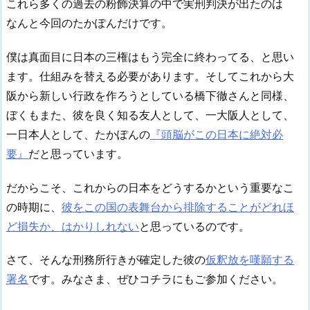
これら多くの過去の粉飾決算の中で実刑判決が出たのは
なんと今回のたかぽんだけです。
僕は真面目に日本の三権はもう完全に終わってる、と思い
ます。仕組みを替える必要があります。そしてこれから大
阪から新しい行政を作ろうとしている橋下徹さんと同様、
ぼくもまた、彼を良く知る友人として、一大阪人として、
一日本人として、たかぽんの
『頭脳がこの日本に絶対必
要』
だと思っています。
だからこそ、これからの日本をどうするかという重要なこ
の時期に、
彼をこの国の表舞台から排除することがどれほ
ど損失か、はかりしれない
と思っているのです。
さて、そんな刑務所行きが確定した彼の
仮釈放を嘆願する
署名
です。みなさま、ぜひコチラにもご参加ください。