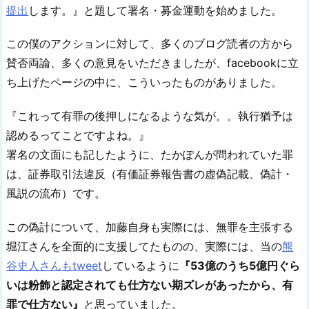
提出
します。』と題して署名・募金運動を始めました。
この僕のアクションに対して、多くのブログ読者の方から
賛否両論、多くの意見をいただきましたが、facebookに立
ち上げたページの中に、こういったものがありました。
『これって有罪の後押しになるような気が。。執行猶予は
認めるってことですよね。』
署名の文面にも記したように、たかぽんが問われていた罪
は、証券取引法違反（有価証券報告書の虚偽記載、偽計・
風説の流布）です。
この偽計について、加藤自身も実際には、無罪を主張する
堀江さんを全面的に支援してたものの、実際には、当の
熊
谷史人さんもtweet
しているように
『53億のうち5億円ぐら
いは粉飾と認定されても仕方ない期ズレがあったから、有
罪で仕方ない』
と思っていました。