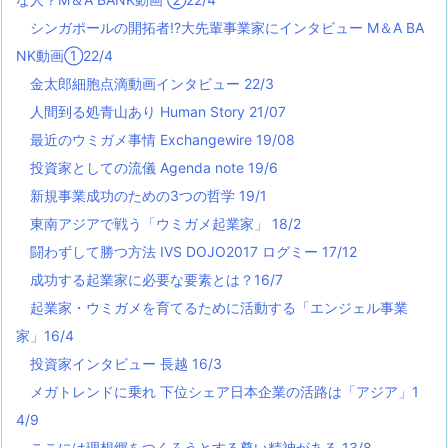
シンガポールの開拓者!?大先輩事業家にインタビュー M＆A BA
NK動画①22/4
金太郎細胞点滴動画インタビュー 22/3
人間到る処青山あり Human Story 21/07
最近のウミガメ事情 Exchangewire 19/08
投資家としての流儀 Agenda note 19/6
新規事業成功のための3つの哲学 19/1
東南アジアで戦う「ウミガメ起業家」 18/2
闘わずして勝つ方法 IVS DOJO2017 ログミー 17/12
成功する起業家に必要な要素とは？16/7
起業家・ウミガメを育てるために活動する「エンジェル事業
家」16/4
投資家インタビュー 長越 16/3
メガトレンドに乗れ 下位シェア日本企業の活路は「アジア」1
4/9
ここには理想郷をつくろうとする尊い精神がある 13/8