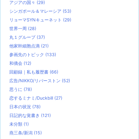
アジアの国々
(29)
シンガポール＆マレーシア
(53)
リョーマSYNキューネット
(29)
世界一周
(28)
丸１グループ
(37)
他家幹細胞点滴
(21)
参画先のトピック
(133)
和僑会
(12)
回顧録｜私も履歴書
(66)
広告/NIKKO/リバーストン
(52)
思うに
(78)
恋するミナミ/Duckbill
(27)
日本の状況
(78)
日記的な覚書き
(121)
未分類
(1)
燕三条/新潟
(15)