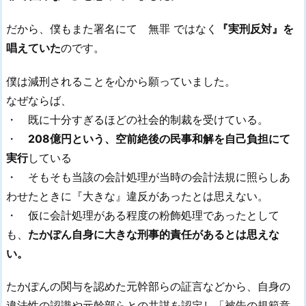
だから、僕もまた署名にて 無罪 ではなく
『実刑反対』を
唱えていた
のです。
僕は減刑されることを心から願っていました。
なぜならば、
・ 既に十分すぎるほどの社会的制裁を受けている。
・
208億円という、空前絶後の民事和解を自己負担にて
実行
している
・ そもそも当該の会計処理が当時の会計法規に照らしあ
わせたときに『大きな』違反があったとは思えない。
・ 仮に会計処理がある程度の粉飾処理であったとして
も、
たかぽん自身に大きな刑事的責任があるとは思えな
い。
たかぽんの関与を認めた元幹部らの証言などから、自身の
違法性の認識や元幹部らとの共謀を認定し「被告の規範意