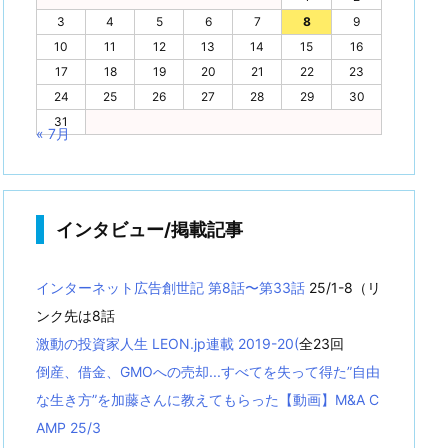
3
4
5
6
7
8
9
10
11
12
13
14
15
16
17
18
19
20
21
22
23
24
25
26
27
28
29
30
31
« 7月
インタビュー/掲載記事
インターネット広告創世記 第8話〜第33話
25/1-8（リ
ンク先は8話
激動の投資家人生 LEON.jp連載 2019-20(
全23回
倒産、借金、GMOへの売却...すべてを失って得た”自由
な生き方”を加藤さんに教えてもらった【動画】M&A C
AMP 25/3