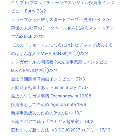
クリプト/ブロックチェーンのエンジェル投資家インタ
ビュー Burry 23/2
リョーマから紐解くスタートアップ正史 #1～4 22/7
声優の未来:声のデータベース化を試みるスタートアッ
プVoiStock 22/12
【次の『リョーマ』になるには】ビジネスで成功する
のはどんな人？M＆A BANK動画 ②22/4
シンガポールの開拓者!?大先輩事業家にインタビュー
M＆A BANK動画①22/4
金太郎細胞点滴動画インタビュー 22/3
人間到る処青山あり Human Story 21/07
最近のウミガメ事情 Exchangewire 19/08
投資家としての流儀 Agenda note 19/6
新規事業成功のための3つの哲学 19/1
東南アジアで戦う「ウミガメ起業家」 18/2
闘わずして勝つ方法 IVS DOJO2017 ログミー 17/12