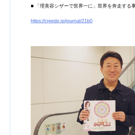
■ 「理美容シザーで世界一に」世界を奔走する
https://creedo.jp/journal/21b0