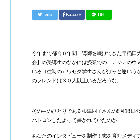
Twitter
Facebook
LINE
今年まで都合６年間、講師を続けてきた早稲田大
会】の受講生のなかには授業での「アジアのウ
いる（往時の）ワセダ学生さんがぱっと思いうかぶ
のフレンドは３０人以上いるだろうな。
その中のひとりである根津朋子さんの8月18日のFa
パトロンしたよって書かれていたのが、
あなたのインタビューを制作！志を育むメディア