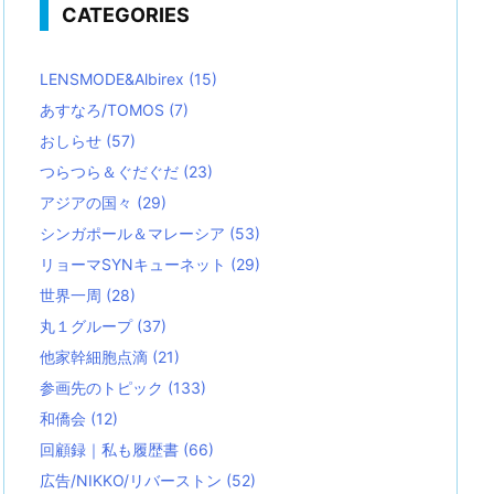
CATEGORIES
LENSMODE&Albirex
(15)
あすなろ/TOMOS
(7)
おしらせ
(57)
つらつら＆ぐだぐだ
(23)
アジアの国々
(29)
シンガポール＆マレーシア
(53)
リョーマSYNキューネット
(29)
世界一周
(28)
丸１グループ
(37)
他家幹細胞点滴
(21)
参画先のトピック
(133)
和僑会
(12)
回顧録｜私も履歴書
(66)
広告/NIKKO/リバーストン
(52)