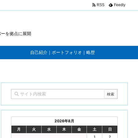
RSS
Feedly
バーを拠点に展開
自己紹介｜ポートフォリオ｜略歴
2026年8月
月
火
水
木
金
土
日
1
2