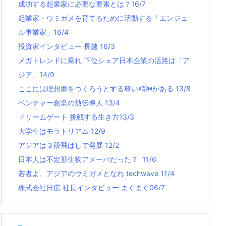
成功する起業家に必要な要素とは？16/7
起業家・ウミガメを育てるために活動する「エンジェ
ル事業家」16/4
投資家インタビュー 長越 16/3
メガトレンドに乗れ 下位シェア日本企業の活路は「ア
ジア」14/9
ここには理想郷をつくろうとする尊い精神がある 13/8
ベンチャー創業の熱伝導人 13/4
ドリームゲート 挑戦する生き方13/3
大学生はモラトリアム 12/9
アジアは３段飛ばしで発展 12/2
日本人は不定形生物アメーバだった？ 11/6
若者よ、アジアのウミガメとなれ techwave
11/4
株式会社日広 社長インタビュー まぐまぐ06/7