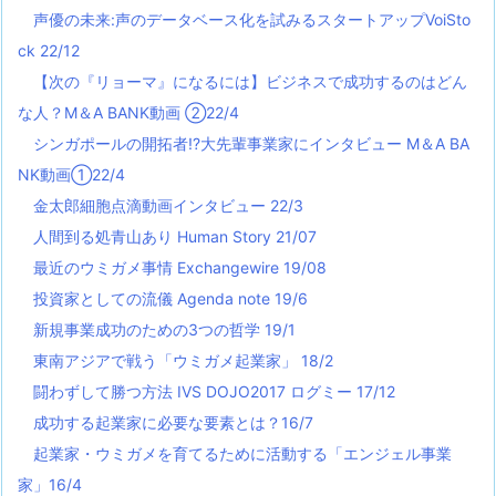
声優の未来:声のデータベース化を試みるスタートアップVoiSto
ck 22/12
【次の『リョーマ』になるには】ビジネスで成功するのはどん
な人？M＆A BANK動画 ②22/4
シンガポールの開拓者!?大先輩事業家にインタビュー M＆A BA
NK動画①22/4
金太郎細胞点滴動画インタビュー 22/3
人間到る処青山あり Human Story 21/07
最近のウミガメ事情 Exchangewire 19/08
投資家としての流儀 Agenda note 19/6
新規事業成功のための3つの哲学 19/1
東南アジアで戦う「ウミガメ起業家」 18/2
闘わずして勝つ方法 IVS DOJO2017 ログミー 17/12
成功する起業家に必要な要素とは？16/7
起業家・ウミガメを育てるために活動する「エンジェル事業
家」16/4