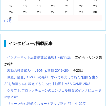
10
11
12
13
14
15
16
17
18
19
20
21
22
23
24
25
26
27
28
29
30
31
« 7月
インタビュー/掲載記事
インターネット広告創世記 第8話〜第33話
25/1-8（リンク先
は8話
激動の投資家人生 LEON.jp連載 2019-20(
全23回
倒産、借金、GMOへの売却...すべてを失って得た”自由な生き
方”を加藤さんに教えてもらった【動画】M&A CAMP 25/3
クリプト/ブロックチェーンのエンジェル投資家インタビュー B
urry 23/2
リョーマから紐解くスタートアップ正史 #1～4 22/7