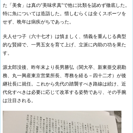
た「美食」は真の“美味求真”で他に比類を認めず徹底した。
特に魚については造詣した。惜しむらくは全くスポーツを
せず、晩年は病疾がちであった。
夫人せつ子（六十七才）は慎ましく、情義を重んじる典型
的な賢婦で、一男五女を育て上げ、立派に内助の功を果た
す。
源太郎没後、昨年末より長男勝弘（関大卒、新東亜交易勤
務、丸一興産東京営業所長、専務を経る－四十二才）が後
継社長に就任。これから先代の踏襲すべき路線は続け、近
代化すべきは必要に応じて改革する姿勢であり、その手腕
は注目される。