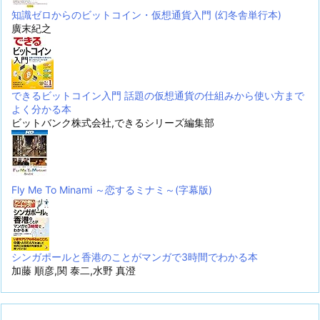
知識ゼロからのビットコイン・仮想通貨入門 (幻冬舎単行本)
廣末紀之
できるビットコイン入門 話題の仮想通貨の仕組みから使い方まで
よく分かる本
ビットバンク株式会社,できるシリーズ編集部
Fly Me To Minami ～恋するミナミ～(字幕版)
シンガポールと香港のことがマンガで3時間でわかる本
加藤 順彦,関 泰二,水野 真澄