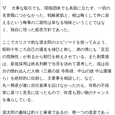
▽ 大事な取引でも、関係団体でも表面に立たず、一切の
名誉職につかなかった。戦略家肌と、根は晦くして外に栄
えるという晦養の二面性は単なる地味ということではな
く、独自に培った処世方針であった。
ここでカリスマ的な源太郎のエピソードを捨ってみよう。
昭和十年ごろ自己の通名を雄巳と称し、弟の博にも「災厄
の危険性」が有るから順巳を称えさせている。また創業後
は、新規採用は姓名判断で当否を決めて選考した。或は自
分の惚れ込んだ人物（三菱の故 寺島雄、中山の故 中山重隆
ら）を絶対的に信頼し、主要事を相談した。など。
丸一興産が遂に自社倉庫を設けなかったのも、寺島の不採
算に基づく意見に従ったもので、何度も買い物のチャンス
を逸らしている。
源太郎の趣味は釣りと麻雀であるが、唯一つの道楽であっ