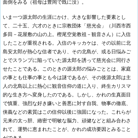
面倒をみる（祖母は豊岡で既に没）。
いま一つ源太郎の生涯にかけ、大きな影響した要素とし
て、二十五、六才のときに宗教団体「慈光会」（川西市西
多田－花屋敷の山の上。樫尾空覚教祖－観音さん）に入信
したことが重視される。入信のキッカケは、その以前に北
島安太郎が熱心な信者であり、その北島が、或る日悩みご
とでスランプに陥っていた源太郎を誘って慈光会に同行さ
せたことである。このときの源太郎の悩みごととは、家庭
の事とも仕事の事とも今は謎であるが、その後源太郎は主
人の北島以上に熱心に観音信仰の道に入り、終生カリスマ
的な生き方へ変身したのである。しかし、かれの生真面目
で慎重、強烈な好き嫌いと善悪に対す自我、物事の徹底、
侠義などの素質はこの信仰以後に強固になった。これらが
元来の太っ胆、緻密で明敏な脳力、頑健などと組み合わさ
れて、運勢に恵まれたことが、かれの成功要因とみること
ができる。