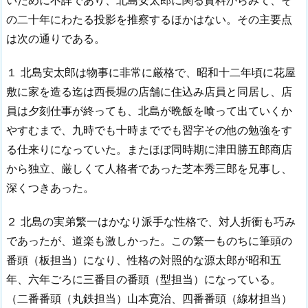
いために不詳であり、北島安太郎に関る資料からみて、そ
の二十年にわたる投影を推察するほかはない。その主要点
は次の通りである。
１ 北島安太郎は物事に非常に厳格で、昭和十二年頃に花屋
敷に家を造る迄は西長堀の店舗に住込み店員と同居し、店
員は夕刻仕事が終っても、北島が晩飯を喰って出ていくか
やすむまで、九時でも十時まででも習字その他の勉強をす
る仕来りになっていた。またほぼ同時期に津田勝五郎商店
から独立、厳しくて人格者であった芝本秀三郎を兄事し、
深くつきあった。
２ 北島の実弟繁一はかなり派手な性格で、対人折衝も巧み
であったが、道楽も激しかった。この繁一ものちに筆頭の
番頭（板担当）になり、性格の対照的な源太郎が昭和五
年、六年ごろに三番目の番頭（型担当）になっている。
（二番番頭（丸鉄担当）山本寛治、四番番頭（線材担当）