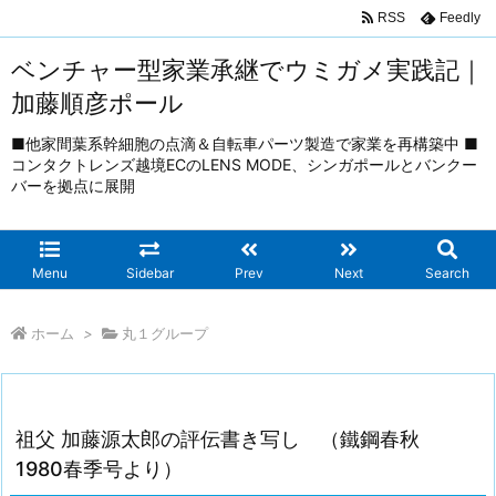
RSS
Feedly
ベンチャー型家業承継でウミガメ実践記｜
加藤順彦ポール
■他家間葉系幹細胞の点滴＆自転車パーツ製造で家業を再構築中 ■
コンタクトレンズ越境ECのLENS MODE、シンガポールとバンクー
バーを拠点に展開
Menu
Sidebar
Prev
Next
Search
ホーム
>
丸１グループ
祖父 加藤源太郎の評伝書き写し （鐵鋼春秋
1980春季号より）