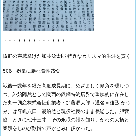
＊＊＊＊＊＊＊＊＊＊＊＊＊
抜群の声威挙げた加藤源太郎 特異なカリスマ的生涯を貫く
508 器量に勝れ資性恭倹
戦後十数年を経た高度成長期に、めざましく頭角を現しつ
つ、終始隠然として関西の鉄鋼特約店界で重鎮的に存在し
た丸一興産株式会社創業者・加藤源太郎（通名＝雄己 かつ
み）は客蝋六日一朝泊然と現役社長のまま長逝した。胆嚢
癌。ときに七十三才。その永眠の報を知り、かれの人柄と
業績をしのび歎惜の声がとみに多かった。