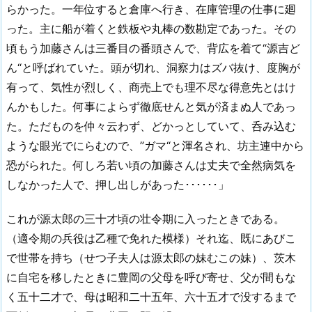
らかった。一年位すると倉庫へ行き、在庫管理の仕事に廻
った。主に船が着くと鉄板や丸棒の数勘定であった。その
頃もう加藤さんは三番目の番頭さんで、背広を着て“源吉ど
ん“と呼ばれていた。頭が切れ、洞察力はズバ抜け、度胸が
有って、気性が烈しく、商売上でも理不尽な得意先とはけ
んかもした。何事によらず徹底せんと気が済まぬ人であっ
た。ただものを仲々云わず、どかっとしていて、呑み込む
ような眼光でにらむので、”ガマ“と渾名され、坊主連中から
恐がられた。何しろ若い頃の加藤さんは丈夫で全然病気を
しなかった人で、押し出しがあった･･････」
これが源太郎の三十才頃の壮令期に入ったときである。
（適令期の兵役は乙種で免れた模様）それ迄、既にあびこ
で世帯を持ち（せつ子夫人は源太郎の妹むこの妹）、茨木
に自宅を移したときに豊岡の父母を呼び寄せ、父が間もな
く五十二才で、母は昭和二十五年、六十五才で没するまで