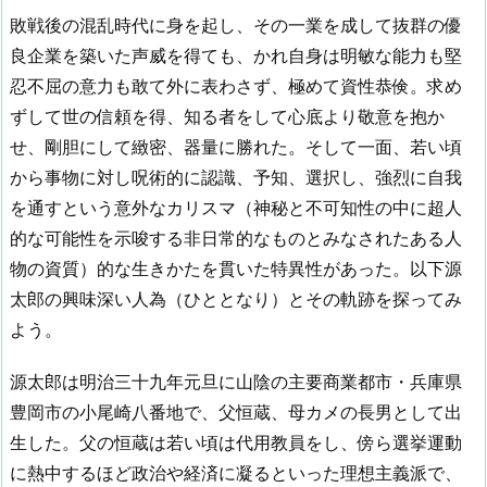
敗戦後の混乱時代に身を起し、その一業を成して抜群の優
良企業を築いた声威を得ても、かれ自身は明敏な能力も堅
忍不屈の意力も敢て外に表わさず、極めて資性恭倹。求め
ずして世の信頼を得、知る者をして心底より敬意を抱か
せ、剛胆にして緻密、器量に勝れた。そして一面、若い頃
から事物に対し呪術的に認識、予知、選択し、強烈に自我
を通すという意外なカリスマ（神秘と不可知性の中に超人
的な可能性を示唆する非日常的なものとみなされたある人
物の資質）的な生きかたを貫いた特異性があった。以下源
太郎の興味深い人為（ひととなり）とその軌跡を探ってみ
よう。
源太郎は明治三十九年元旦に山陰の主要商業都市・兵庫県
豊岡市の小尾崎八番地で、父恒蔵、母カメの長男として出
生した。父の恒蔵は若い頃は代用教員をし、傍ら選挙運動
に熱中するほど政治や経済に凝るといった理想主義派で、