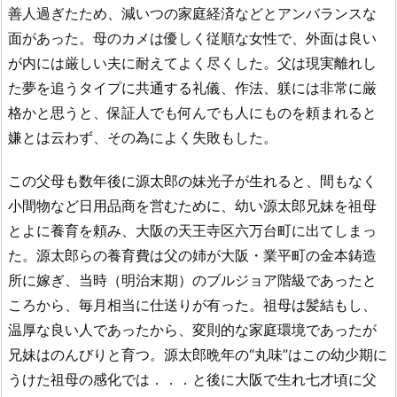
善人過ぎたため、減いつの家庭経済などとアンバランスな
面があった。母のカメは優しく従順な女性で、外面は良い
が内には厳しい夫に耐えてよく尽くした。父は現実離れし
た夢を追うタイプに共通する礼儀、作法、躾には非常に厳
格かと思うと、保証人でも何んでも人にものを頼まれると
嫌とは云わず、その為によく失敗もした。
この父母も数年後に源太郎の妹光子が生れると、間もなく
小間物など日用品商を営むために、幼い源太郎兄妹を祖母
とよに養育を頼み、大阪の天王寺区六万台町に出てしまっ
た。源太郎らの養育費は父の姉が大阪・業平町の金本鋳造
所に嫁ぎ、当時（明治末期）のブルジョア階級であったと
ころから、毎月相当に仕送りが有った。祖母は髪結もし、
温厚な良い人であったから、変則的な家庭環境であったが
兄妹はのんびりと育つ。源太郎晩年の“丸味”はこの幼少期に
うけた祖母の感化では．．．と後に大阪で生れ七才頃に父