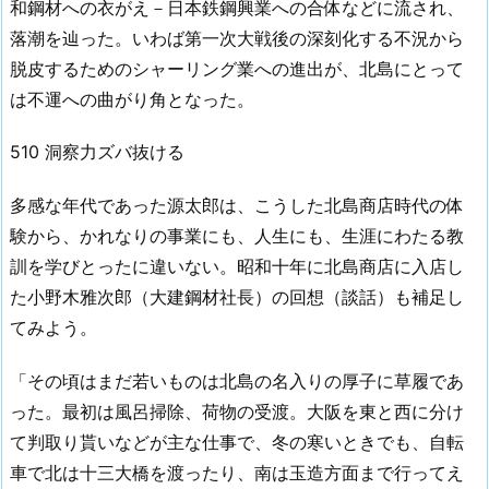
和鋼材への衣がえ－日本鉄鋼興業への合体などに流され、
落潮を辿った。いわば第一次大戦後の深刻化する不況から
脱皮するためのシャーリング業への進出が、北島にとって
は不運への曲がり角となった。
510 洞察力ズバ抜ける
多感な年代であった源太郎は、こうした北島商店時代の体
験から、かれなりの事業にも、人生にも、生涯にわたる教
訓を学びとったに違いない。昭和十年に北島商店に入店し
た小野木雅次郎（大建鋼材社長）の回想（談話）も補足し
てみよう。
「その頃はまだ若いものは北島の名入りの厚子に草履であ
った。最初は風呂掃除、荷物の受渡。大阪を東と西に分け
て判取り貰いなどが主な仕事で、冬の寒いときでも、自転
車で北は十三大橋を渡ったり、南は玉造方面まで行ってえ