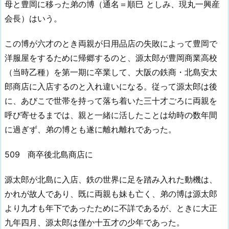
母と豊岡に移った弟の博（通名＝順巳 としみ、現丸一興産
会長）はいう。
この博が六才のとき両親が日用品店の失敗によって豊岡で
洋服屋をするために帰郷するのと、源太郎が豊岡商業高校
（当時乙種）を第一期に卒業して、大阪の鉄商・北島安太
郎商店に入店するのと入れ違いになる。従って源太郎は後
に、あびこで世帯を持って落ち着いた三十才ごろに両親を
呼び寄せるまでは、親と一緒に活したことは幼時の数年間
に過ぎず、弟の博とも遂に離れ離れであった。
509 商卒後北島商店に
源太郎が北島に入店、鉄の世界に足を踏み入れた動機は、
かれが故人であり、既に両親も妹も亡く、弟の博は源太郎
より九才も年下であったために不詳であるが、ときに大正
九年四月、源太郎は僅か十五才の少年であった。