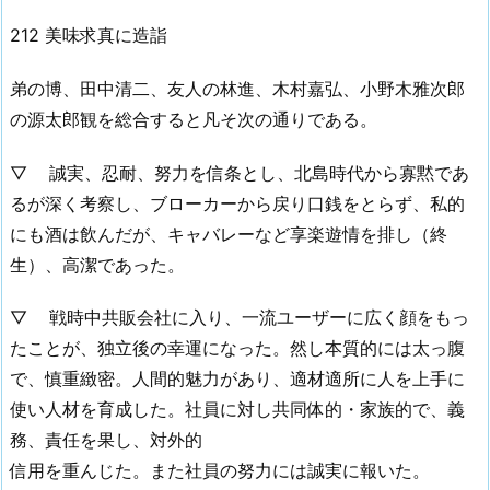
212 美味求真に造詣
弟の博、田中清二、友人の林進、木村嘉弘、小野木雅次郎
の源太郎観を総合すると凡そ次の通りである。
▽ 誠実、忍耐、努力を信条とし、北島時代から寡黙であ
るが深く考察し、ブローカーから戻り口銭をとらず、私的
にも酒は飲んだが、キャバレーなど享楽遊情を排し（終
生）、高潔であった。
▽ 戦時中共販会社に入り、一流ユーザーに広く顔をもっ
たことが、独立後の幸運になった。然し本質的には太っ腹
で、慎重緻密。人間的魅力があり、適材適所に人を上手に
使い人材を育成した。社員に対し共同体的・家族的で、義
務、責任を果し、対外的
信用を重んじた。また社員の努力には誠実に報いた。