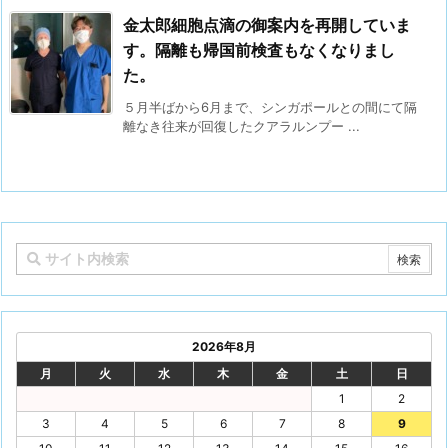
金太郎細胞点滴の御案内を再開していま
す。隔離も帰国前検査もなくなりまし
た。
５月半ばから6月まで、シンガポールとの間にて隔
離なき往来が回復したクアラルンプー ...
2026年8月
月
火
水
木
金
土
日
1
2
3
4
5
6
7
8
9