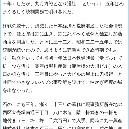
十年）したが、九月終戦となり退社－ という四、五年はめ
まぐるしく統制業務で明け暮れた。
終戦の翌十月、潰滅した日本経済と荒廃混迷した社会情勢
下で、源太郎は鉄に生き、鉄に死すべく敢然と独立し加藤
商店を開店した。ときに三十二才。昭和二二十五年までは
統制が続いたので、思うように売買もできぬ時期でもあ
り、独立といっても当初一年は日本鉄鋼興業（堂ビル）で
机一つを借り、翌年は堀川産業（淀屋橋の大川ビル）の入
口の机を借り、三年目にやっと大ビルの屋上に刀根得一と
共同で小さなプレハブの事務所を設けて、仲次ぎ程度の域
を出なかった。
石の上にも三年。漸く二十三年の暮れに現事務所所在地の
西区立売堀南通三丁目十八に木造二階二軒続きの一軒を土
地付き（三十坪、坪二千六百円）で入手、同時に丸一興産
株式会社（資本金百五十万円）に組織変更し、弟の博も個