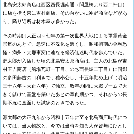
北島安太郎商店は西区西長堀南通（問屋橋より西二軒目）
に店を構え東に吉村商店、その向かいに沖野商店などがあ
り、隣り近所は材木屋が多かった。
その時期は大正四～七年の第一次世界大戦による軍需黄金
景気のあとで、急速に不況化を濃くし、昭和初期の金融恐
慌～満州・支那事変に連なる経済低迷時代を歩んでいた。
源太郎が入店した頃の北島安太郎商店は、主人の北島が吉
村玉吉商店（船場瓦町一丁目、のち西長堀二丁目）に同郷
の多田藤吉の口利きで丁稚奉公し、十五年勤め上げ（明治
三十六年～大正六年）て独立、数年の間に大戦ブームで大
きく儲けて基盤を築いたあとの草創期かつ、それからの長
期不況に直面した試練のときであった。
源太郎の大正九年から昭和十五年に至る北島商店時代につ
いては、当人物故と、今では当時を知る人が皆無にひとし