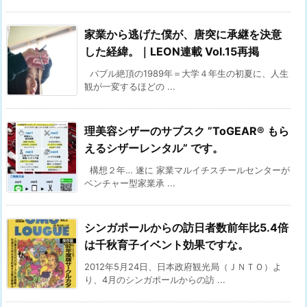
家業から逃げた僕が、唐突に承継を決意
した経緯。｜LEON連載 Vol.15再掲
バブル絶頂の1989年＝大学４年生の初夏に、人生
観が一変するほどの ...
理美容シザーのサブスク ”ToGEAR® もら
えるシザーレンタル” です。
構想２年… 遂に 家業マルイチスチールセンターが
ベンチャー型家業承 ...
シンガポールからの訪日者数前年比5.4倍
は千秋育子イベント効果ですな。
2012年5月24日、日本政府観光局（ＪＮＴＯ）よ
り、4月のシンガポールからの訪 ...