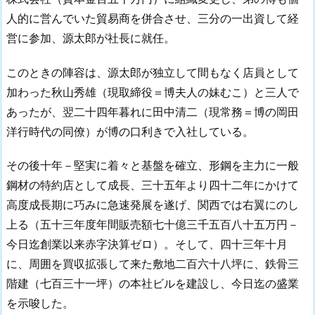
人的に営んでいた貿易商を併合させ、三分の一出資して経
営に参加、源太郎が社長に就任。
このときの陣容は、源太郎が独立して間もなく店員として
加わった秋山秀雄（現取締役＝博夫人の妹むこ）と三人で
あったが、翌二十四年暮れに田中清二（現常務＝博の岡田
洋行時代の同僚）が博の口利きで入社している。
その後十年－堅実に着々と基盤を確立、形鋼を主力に一般
鋼材の特約店として成長、三十五年より四十二年にかけて
高度成長期に巧みに急速発展を遂げ、関西では右翼にのし
上る（五十三年度年間販売額七十億三千五百八十五万円－
今日迄創業以来赤字決算ゼロ）。そして、四十三年十月
に、周囲を買収拡張して来た敷地二百六十八坪に、鉄骨三
階建（七百三十一坪）の本社ビルを建設し、今日迄の盛業
を示唆した。