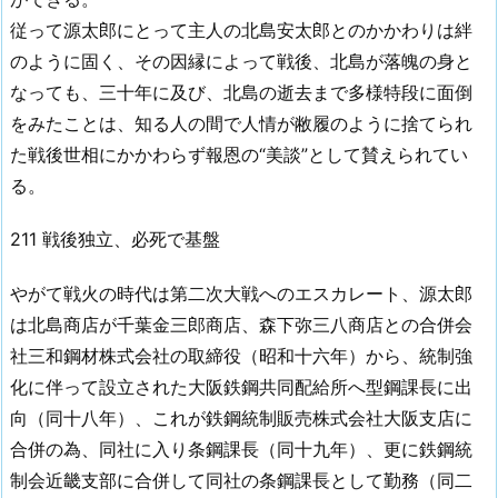
従って源太郎にとって主人の北島安太郎とのかかわりは絆
のように固く、その因縁によって戦後、北島が落魄の身と
なっても、三十年に及び、北島の逝去まで多様特段に面倒
をみたことは、知る人の間で人情が敝履のように捨てられ
た戦後世相にかかわらず報恩の“美談”として賛えられてい
る。
211 戦後独立、必死で基盤
やがて戦火の時代は第二次大戦へのエスカレート、源太郎
は北島商店が千葉金三郎商店、森下弥三八商店との合併会
社三和鋼材株式会社の取締役（昭和十六年）から、統制強
化に伴って設立された大阪鉄鋼共同配給所へ型鋼課長に出
向（同十八年）、これが鉄鋼統制販売株式会社大阪支店に
合併の為、同社に入り条鋼課長（同十九年）、更に鉄鋼統
制会近畿支部に合併して同社の条鋼課長として勤務（同二