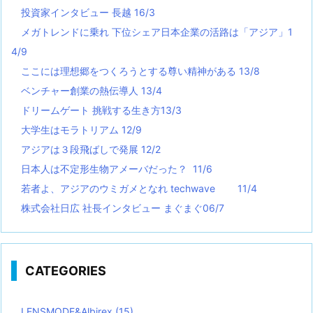
投資家インタビュー 長越 16/3
メガトレンドに乗れ 下位シェア日本企業の活路は「アジア」1
4/9
ここには理想郷をつくろうとする尊い精神がある 13/8
ベンチャー創業の熱伝導人 13/4
ドリームゲート 挑戦する生き方13/3
大学生はモラトリアム 12/9
アジアは３段飛ばしで発展 12/2
日本人は不定形生物アメーバだった？ 11/6
若者よ、アジアのウミガメとなれ techwave
11/4
株式会社日広 社長インタビュー まぐまぐ06/7
CATEGORIES
LENSMODE&Albirex
(15)