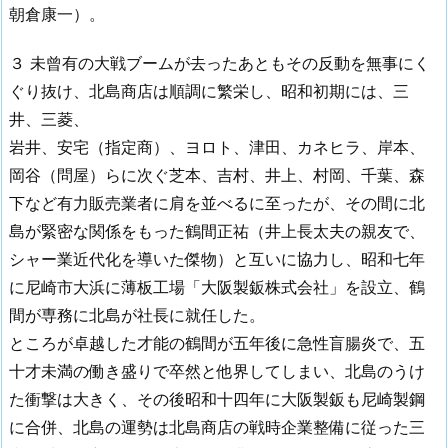
朝倉康一）。
３ 未曾有の大戦ブームが去ったあともその反動を無事にく
ぐり抜け、北島商店は順調に繁栄し、昭和初期には、三
井、三菱、
岩井、安宅（指定商）、ヨロト、津田、カネヒラ、岸本、
岡谷（問屋）らに次ぐ芝本、吉村、井上、村岡、千葉、森
下など有力販売業者に肩を並べるに至ったが、その間に北
島が緊密な関係をもった鶴間正祐（井上長太夫の親友で、
シャー業近代化を導いた傑物）と互いに協力し、昭和七年
に尼崎市大浜に薄板工場「大阪製鈑株式会社」を設立、鶴
間が専務に北島が社長に就任した。
ところが卓越した才能の鶴間が五年後に急性盲腸炎で、五
十才未満の働き盛りで卒然と他界してしまい、北島のうけ
た衝撃は大きく、その後昭和十四年に大阪製鈑も尼崎製鋼
に合併、北島の運勢は北島商店の戦時企業整備に従った三