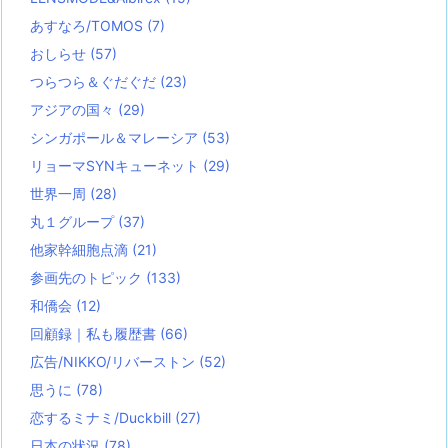
あすなろ/TOMOS
(7)
おしらせ
(57)
つらつら＆ぐだぐだ
(23)
アジアの国々
(29)
シンガポール＆マレーシア
(53)
リョーマSYNキューネット
(29)
世界一周
(28)
丸１グループ
(37)
他家幹細胞点滴
(21)
参画先のトピック
(133)
和僑会
(12)
回顧録｜私も履歴書
(66)
広告/NIKKO/リバーストン
(52)
思うに
(78)
恋するミナミ/Duckbill
(27)
日本の状況
(78)