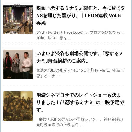
映画『恋するミナミ』製作と、今に続くS
NSを通じた繋がり。｜LEON連載 Vol.6
再掲
SNS（twitterとFacebook）とブログを始めてもう
10年。以来、息を ...
いよいよ渋谷も劇場公開です。｢恋するミ
ナミ｣舞台挨拶のご案内。
先週末13日の夜から14日15日と｢Fly Me to Minami
恋するミナ ...
池袋シネマロサでのレイトショーも決ま
りました！/ ｢恋するミナミ｣の上映予定で
す。
京都河原町の元立誠小学校シアター、神戸花隈の
元町映画館での上映も終 ...