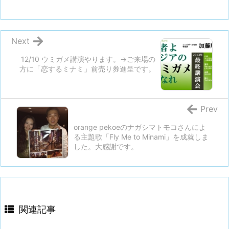
Next
12/10 ウミガメ講演やります。→ご来場の
方に「恋するミナミ」前売り券進呈です。
Prev
orange pekoeのナガシマトモコさんによ
る主題歌「Fly Me to Minami」を成就しま
した。大感謝です。
関連記事