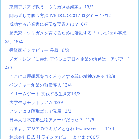
東南アジアで戦う「ウミガメ起業家」 18/2
闘わずして勝つ方法 IVS DOJO2017 ログミー 17/12
成功する起業家に必要な要素とは？16/7
起業家・ウミガメを育てるために活動する「エンジェル事業
家」16/4
投資家インタビュー 長越 16/3
メガトレンドに乗れ 下位シェア日本企業の活路は「アジア」1
4/9
ここには理想郷をつくろうとする尊い精神がある 13/8
ベンチャー創業の熱伝導人 13/4
ドリームゲート 挑戦する生き方13/3
大学生はモラトリアム 12/9
アジアは３段飛ばしで発展 12/2
日本人は不定形生物アメーバだった？ 11/6
若者よ、アジアのウミガメとなれ techwave
11/4
株式会社日広 社長インタビュー まぐまぐ06/7