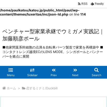
RSS
Feedly
Warning
: Trying to access array offset on false in
/home/paulkatou/katou.jp/public_html/paul/wp-
content/themes/luxeritas/inc/json-ld.php
on line
114
ベンチャー型家業承継でウミガメ実践記｜
加藤順彦ポール
■他家間葉系幹細胞の点滴＆自転車パーツ製造で家業を再構築中 ■
コンタクトレンズ越境ECのLENS MODE、シンガポールとバンクー
バーを拠点に展開
Menu
Sidebar
Prev
Next
Search
ホーム
>
恋するミナミ/Duckbill