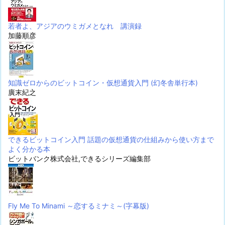
若者よ、アジアのウミガメとなれ 講演録
加藤順彦
知識ゼロからのビットコイン・仮想通貨入門 (幻冬舎単行本)
廣末紀之
できるビットコイン入門 話題の仮想通貨の仕組みから使い方まで
よく分かる本
ビットバンク株式会社,できるシリーズ編集部
Fly Me To Minami ～恋するミナミ～(字幕版)