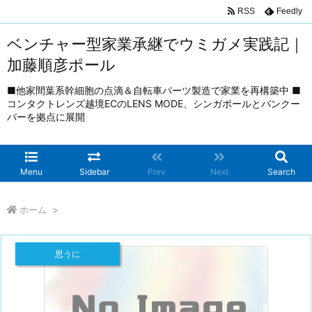
RSS
Feedly
ベンチャー型家業承継でウミガメ実践記｜
加藤順彦ポール
■他家間葉系幹細胞の点滴＆自転車パーツ製造で家業を再構築中 ■
コンタクトレンズ越境ECのLENS MODE、シンガポールとバンクー
バーを拠点に展開
Menu
Sidebar
Prev
Next
Search
ホーム
>
思うに