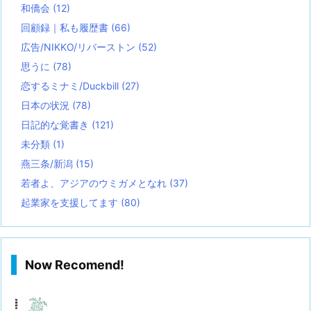
和僑会
(12)
回顧録｜私も履歴書
(66)
広告/NIKKO/リバーストン
(52)
思うに
(78)
恋するミナミ/Duckbill
(27)
日本の状況
(78)
日記的な覚書き
(121)
未分類
(1)
燕三条/新潟
(15)
若者よ、アジアのウミガメとなれ
(37)
起業家を支援してます
(80)
Now Recomend!