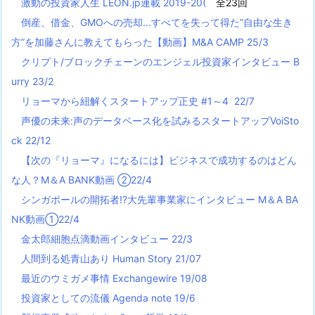
激動の投資家人生 LEON.jp連載 2019-20(
全23回
倒産、借金、GMOへの売却...すべてを失って得た”自由な生き
方”を加藤さんに教えてもらった【動画】M&A CAMP 25/3
クリプト/ブロックチェーンのエンジェル投資家インタビュー B
urry 23/2
リョーマから紐解くスタートアップ正史 #1～4 22/7
声優の未来:声のデータベース化を試みるスタートアップVoiSto
ck 22/12
【次の『リョーマ』になるには】ビジネスで成功するのはどん
な人？M＆A BANK動画 ②22/4
シンガポールの開拓者!?大先輩事業家にインタビュー M＆A BA
NK動画①22/4
金太郎細胞点滴動画インタビュー 22/3
人間到る処青山あり Human Story 21/07
最近のウミガメ事情 Exchangewire 19/08
投資家としての流儀 Agenda note 19/6