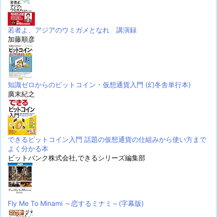
若者よ、アジアのウミガメとなれ 講演録
加藤順彦
知識ゼロからのビットコイン・仮想通貨入門 (幻冬舎単行本)
廣末紀之
できるビットコイン入門 話題の仮想通貨の仕組みから使い方まで
よく分かる本
ビットバンク株式会社,できるシリーズ編集部
Fly Me To Minami ～恋するミナミ～(字幕版)