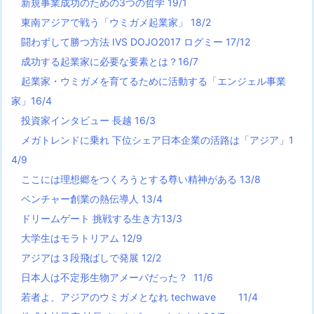
新規事業成功のための3つの哲学 19/1
東南アジアで戦う「ウミガメ起業家」 18/2
闘わずして勝つ方法 IVS DOJO2017 ログミー 17/12
成功する起業家に必要な要素とは？16/7
起業家・ウミガメを育てるために活動する「エンジェル事業
家」16/4
投資家インタビュー 長越 16/3
メガトレンドに乗れ 下位シェア日本企業の活路は「アジア」1
4/9
ここには理想郷をつくろうとする尊い精神がある 13/8
ベンチャー創業の熱伝導人 13/4
ドリームゲート 挑戦する生き方13/3
大学生はモラトリアム 12/9
アジアは３段飛ばしで発展 12/2
日本人は不定形生物アメーバだった？ 11/6
若者よ、アジアのウミガメとなれ techwave
11/4