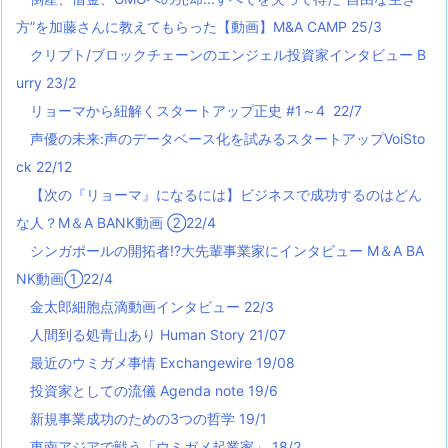
方”を加藤さんに教えてもらった【動画】M&A CAMP 25/3
クリプト/ブロックチェーンのエンジェル投資家インタビュー B
urry 23/2
リョーマから紐解くスタートアップ正史 #1～4 22/7
声優の未来:声のデータベース化を試みるスタートアップVoiSto
ck 22/12
【次の『リョーマ』になるには】ビジネスで成功するのはどん
な人？M＆A BANK動画 ②22/4
シンガポールの開拓者!?大先輩事業家にインタビュー M＆A BA
NK動画①22/4
金太郎細胞点滴動画インタビュー 22/3
人間到る処青山あり Human Story 21/07
最近のウミガメ事情 Exchangewire 19/08
投資家としての流儀 Agenda note 19/6
新規事業成功のための3つの哲学 19/1
東南アジアで戦う「ウミガメ起業家」 18/2