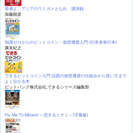
若者よ、アジアのウミガメとなれ 講演録
加藤順彦
知識ゼロからのビットコイン・仮想通貨入門 (幻冬舎単行本)
廣末紀之
できるビットコイン入門 話題の仮想通貨の仕組みから使い方まで
よく分かる本
ビットバンク株式会社,できるシリーズ編集部
Fly Me To Minami ～恋するミナミ～(字幕版)