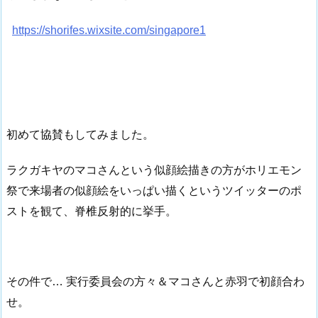
https://shorifes.wixsite.com/singapore1
初めて協賛もしてみました。
ラクガキヤのマコさんという似顔絵描きの方がホリエモン
祭で来場者の似顔絵をいっぱい描くというツイッターのポ
ストを観て、脊椎反射的に挙手。
その件で… 実行委員会の方々＆マコさんと赤羽で初顔合わ
せ。