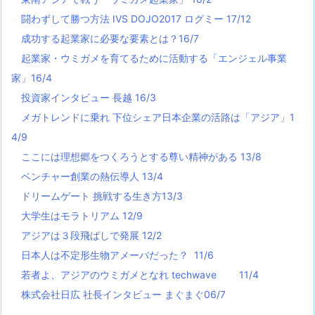
闘わずして勝つ方法 IVS DOJO2017 ログミー 17/12
成功する起業家に必要な要素とは？16/7
起業家・ウミガメを育てるために活動する「エンジェル事業
家」16/4
投資家インタビュー 長越 16/3
メガトレンドに乗れ 下位シェア日本企業の活路は「アジア」1
4/9
ここには理想郷をつくろうとする尊い精神がある 13/8
ベンチャー創業の熱伝導人 13/4
ドリームゲート 挑戦する生き方13/3
大学生はモラトリアム 12/9
アジアは３段飛ばしで発展 12/2
日本人は不定形生物アメーバだった？ 11/6
若者よ、アジアのウミガメとなれ techwave
11/4
株式会社日広 社長インタビュー まぐまぐ06/7