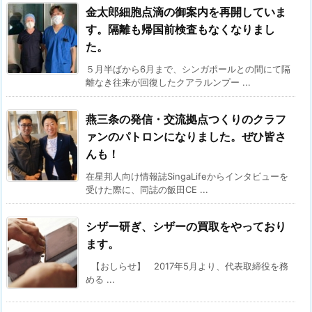
金太郎細胞点滴の御案内を再開していま
す。隔離も帰国前検査もなくなりまし
た。
５月半ばから6月まで、シンガポールとの間にて隔
離なき往来が回復したクアラルンプー ...
燕三条の発信・交流拠点つくりのクラフ
ァンのパトロンになりました。ぜひ皆さ
んも！
在星邦人向け情報誌SingaLifeからインタビューを
受けた際に、同誌の飯田CE ...
シザー研ぎ、シザーの買取をやっており
ます。
【おしらせ】 2017年5月より、代表取締役を務
める ...