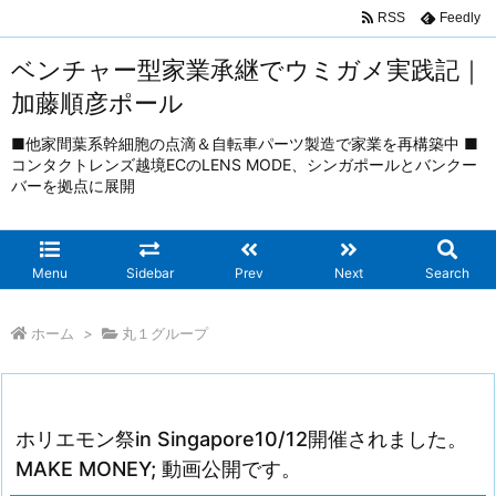
RSS
Feedly
ベンチャー型家業承継でウミガメ実践記｜
加藤順彦ポール
■他家間葉系幹細胞の点滴＆自転車パーツ製造で家業を再構築中 ■
コンタクトレンズ越境ECのLENS MODE、シンガポールとバンクー
バーを拠点に展開
Menu
Sidebar
Prev
Next
Search
ホーム
>
丸１グループ
ホリエモン祭in Singapore10/12開催されました。
MAKE MONEY; 動画公開です。