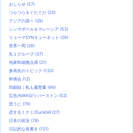
おしらせ
(57)
つらつら＆ぐだぐだ
(23)
アジアの国々
(29)
シンガポール＆マレーシア
(53)
リョーマSYNキューネット
(29)
世界一周
(28)
丸１グループ
(37)
他家幹細胞点滴
(21)
参画先のトピック
(133)
和僑会
(12)
回顧録｜私も履歴書
(66)
広告/NIKKO/リバーストン
(52)
思うに
(78)
恋するミナミ/Duckbill
(27)
日本の状況
(78)
日記的な覚書き
(121)