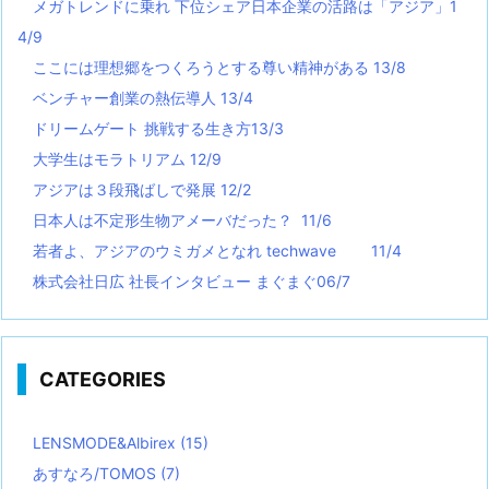
メガトレンドに乗れ 下位シェア日本企業の活路は「アジア」1
4/9
ここには理想郷をつくろうとする尊い精神がある 13/8
ベンチャー創業の熱伝導人 13/4
ドリームゲート 挑戦する生き方13/3
大学生はモラトリアム 12/9
アジアは３段飛ばしで発展 12/2
日本人は不定形生物アメーバだった？ 11/6
若者よ、アジアのウミガメとなれ techwave
11/4
株式会社日広 社長インタビュー まぐまぐ06/7
CATEGORIES
LENSMODE&Albirex
(15)
あすなろ/TOMOS
(7)