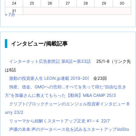
24
25
26
27
28
29
30
31
« 7月
インタビュー/掲載記事
インターネット広告創世記 第8話〜第33話
25/1-8（リンク先
は8話
激動の投資家人生 LEON.jp連載 2019-20(
全23回
倒産、借金、GMOへの売却...すべてを失って得た”自由な生き
方”を加藤さんに教えてもらった【動画】M&A CAMP 25/3
クリプト/ブロックチェーンのエンジェル投資家インタビュー B
urry 23/2
リョーマから紐解くスタートアップ正史 #1～4 22/7
声優の未来:声のデータベース化を試みるスタートアップVoiSto