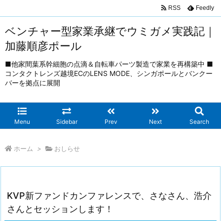
RSS
Feedly
ベンチャー型家業承継でウミガメ実践記｜
加藤順彦ポール
■他家間葉系幹細胞の点滴＆自転車パーツ製造で家業を再構築中 ■
コンタクトレンズ越境ECのLENS MODE、シンガポールとバンクー
バーを拠点に展開
Menu
Sidebar
Prev
Next
Search
ホーム
>
おしらせ
KVP新ファンドカンファレンスで、さなさん、浩介
さんとセッションします！