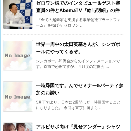
ゼロワン様でのインタビュー＆ゲスト審
査員の件とAbemaTV『給与明細』の件
『全ての起業家を支援する事業創造プラットフォ
ーム』を掲げる ゼロワン ...
世界一周中の太田英基さんが、シンガポ
ールにやってくるぞ。
シンガポール和僑会からのインフォメーションで
す。直前で恐縮ですが、４月度の定例会 ...
一時帰国です。んでセミナー&パーティ参
加のお誘い
5月下旬より、日本に2週間ほど一時帰国すること
になりました。 今回は東京に留まら ...
アルビサポ向け『見せアンダー』シャツ