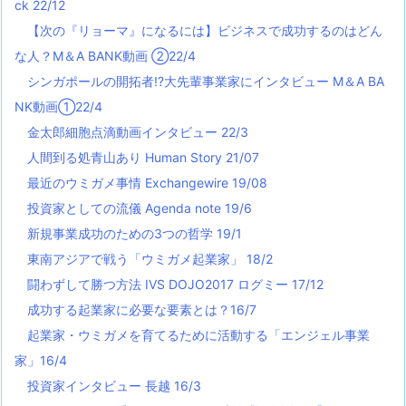
ck 22/12
【次の『リョーマ』になるには】ビジネスで成功するのはどん
な人？M＆A BANK動画 ②22/4
シンガポールの開拓者!?大先輩事業家にインタビュー M＆A BA
NK動画①22/4
金太郎細胞点滴動画インタビュー 22/3
人間到る処青山あり Human Story 21/07
最近のウミガメ事情 Exchangewire 19/08
投資家としての流儀 Agenda note 19/6
新規事業成功のための3つの哲学 19/1
東南アジアで戦う「ウミガメ起業家」 18/2
闘わずして勝つ方法 IVS DOJO2017 ログミー 17/12
成功する起業家に必要な要素とは？16/7
起業家・ウミガメを育てるために活動する「エンジェル事業
家」16/4
投資家インタビュー 長越 16/3