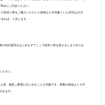
ひ早めにご打診ください。
位で前売り券をご購入いただいた皆様などを対象とした試写は11月
できれば、と存じます。
 ｣の前売り券の先行販売をはじめますでここで前売り券を皆さまにまとめてお
討ください。
法人宛、随意ご要望に応じ出すことも可能です。実際の発送は１０月
売されます。
、