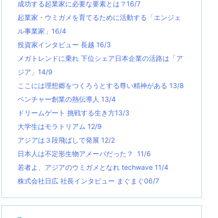
成功する起業家に必要な要素とは？16/7
起業家・ウミガメを育てるために活動する「エンジェ
ル事業家」16/4
投資家インタビュー 長越 16/3
メガトレンドに乗れ 下位シェア日本企業の活路は「ア
ジア」14/9
ここには理想郷をつくろうとする尊い精神がある 13/8
ベンチャー創業の熱伝導人 13/4
ドリームゲート 挑戦する生き方13/3
大学生はモラトリアム 12/9
アジアは３段飛ばしで発展 12/2
日本人は不定形生物アメーバだった？ 11/6
若者よ、アジアのウミガメとなれ techwave
11/4
株式会社日広 社長インタビュー まぐまぐ06/7