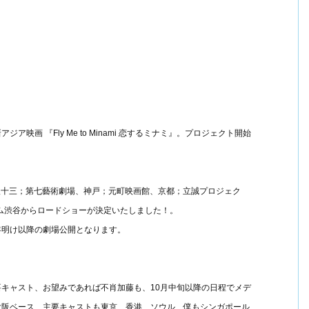
画 『Fly Me to Minami 恋するミナミ』。プロジェクト開始
大阪十三；第七藝術劇場、神戸；元町映画館、京都；立誠プロジェク
ウム渋谷からロードショーが決定いたしました！。
年明け以降の劇場公開となります。
キャスト、お望みであれば不肖加藤も、10月中旬以降の日程でメデ
大阪ベース、主要キャストも東京、香港、ソウル、僕もシンガポール