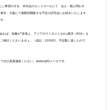
いたご希望の方を、本作品のエンドロールにて 法人・個人問わず、
１１月に東京・大阪にて複数回開催する予定の試写会にお招きいたします。
です。
あれば、加藤が｢若者よ、アジアのウミガメとなれ｣講演（60分）を
ご検討くださいませぇ。（追記；10月8日、予定数に達したので、
ぜひ直接連絡ください。ykatou@Gメールです。