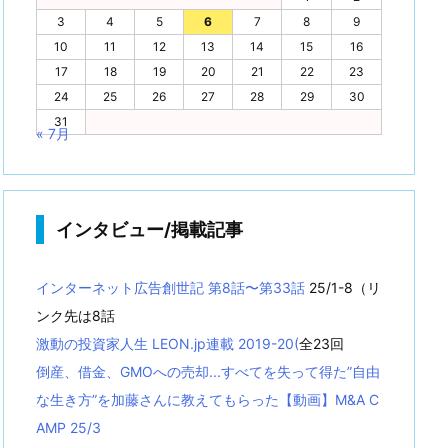
3
4
5
6
7
8
9
10
11
12
13
14
15
16
17
18
19
20
21
22
23
24
25
26
27
28
29
30
31
« 7月
インタビュー/掲載記事
インターネット広告創世記 第8話〜第33話
25/1-8（リ
ンク先は8話
激動の投資家人生 LEON.jp連載 2019-20(
全23回
倒産、借金、GMOへの売却...すべてを失って得た”自由
な生き方”を加藤さんに教えてもらった【動画】M&A C
AMP 25/3