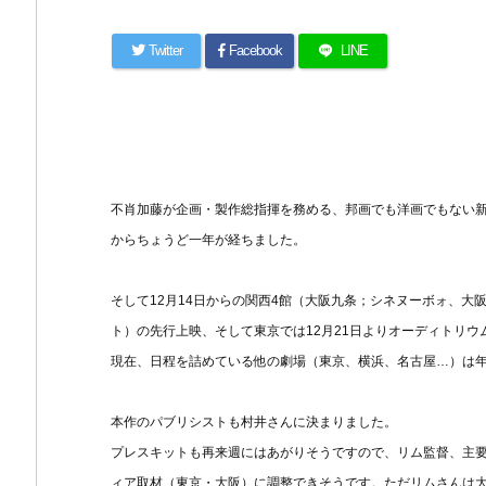
Twitter
Facebook
LINE
不肖加藤が企画・製作総指揮を務める、邦画でも洋画でもない新アジア映
からちょうど一年が経ちました。
そして12月14日からの関西4館（大阪九条；シネヌーボォ、
ト）の先行上映、そして東京では12月21日よりオーディトリ
現在、日程を詰めている他の劇場（東京、横浜、名古屋…）は
本作のパブリシストも村井さんに決まりました。
プレスキットも再来週にはあがりそうですので、リム監督、主要
ィア取材（東京・大阪）に調整できそうです。ただリムさんは