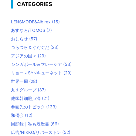
CATEGORIES
LENSMODE&Albirex
(15)
あすなろ/TOMOS
(7)
おしらせ
(57)
つらつら＆ぐだぐだ
(23)
アジアの国々
(29)
シンガポール＆マレーシア
(53)
リョーマSYNキューネット
(29)
世界一周
(28)
丸１グループ
(37)
他家幹細胞点滴
(21)
参画先のトピック
(133)
和僑会
(12)
回顧録｜私も履歴書
(66)
広告/NIKKO/リバーストン
(52)