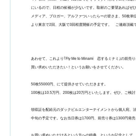
にいるので、日程の候補が少ないです。取材のご要望あればぜ
メディア、ブロガー、アルファついったらーの皆さま、50枚単
より東京で2回、大阪で3回程度開催の予定です。 ご連絡頂戴
あわせて、これより｢Fly Me to Minami 恋するミナミ
買い求めいただきたい！というお願いをさせてください。
50枚55000円、にて提供させていただきます。
100枚は10.5万円、200枚は20万円といたします。ぜひ、ご検
領収証を配給元のダックビルエンターテイメントから個人宛、
中旬の予定です。なお当日券は1700円、前売り券は1300円発
お買い求めいただけるという方への特典、というか記念として