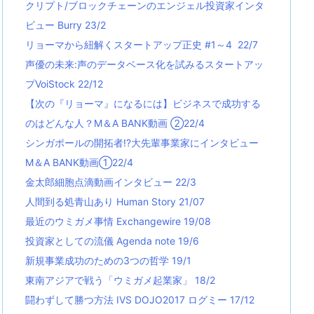
クリプト/ブロックチェーンのエンジェル投資家インタ
ビュー Burry 23/2
リョーマから紐解くスタートアップ正史 #1～4 22/7
声優の未来:声のデータベース化を試みるスタートアッ
プVoiStock 22/12
【次の『リョーマ』になるには】ビジネスで成功する
のはどんな人？M＆A BANK動画 ②22/4
シンガポールの開拓者!?大先輩事業家にインタビュー
M＆A BANK動画①22/4
金太郎細胞点滴動画インタビュー 22/3
人間到る処青山あり Human Story 21/07
最近のウミガメ事情 Exchangewire 19/08
投資家としての流儀 Agenda note 19/6
新規事業成功のための3つの哲学 19/1
東南アジアで戦う「ウミガメ起業家」 18/2
闘わずして勝つ方法 IVS DOJO2017 ログミー 17/12