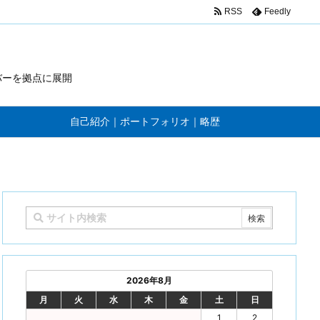
RSS
Feedly
バーを拠点に展開
自己紹介｜ポートフォリオ｜略歴
2026年8月
月
火
水
木
金
土
日
1
2