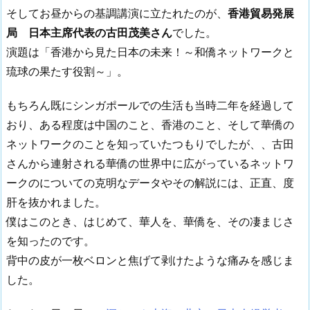
そしてお昼からの基調講演に立たれたのが、
香港貿易発展
局 日本主席代表の古田茂美さん
でした。
演題は「香港から見た日本の未来！～和僑ネットワークと
琉球の果たす役割～」。
もちろん既にシンガポールでの生活も当時二年を経過して
おり、ある程度は中国のこと、香港のこと、そして華僑の
ネットワークのことを知っていたつもりでしたが、、古田
さんから連射される華僑の世界中に広がっているネットワ
ークのについての克明なデータやその解説には、正直、度
肝を抜かれました。
僕はこのとき、はじめて、華人を、華僑を、その凄まじさ
を知ったのです。
背中の皮が一枚ベロンと焦げて剥けたような痛みを感じま
した。