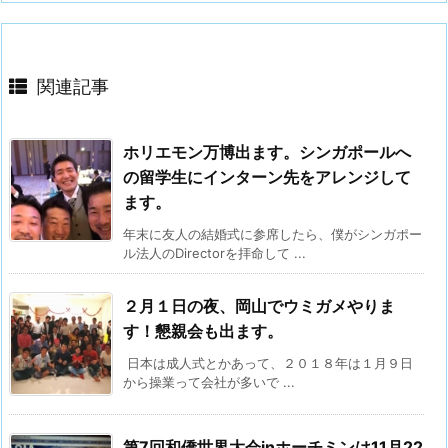
関連記事
ホリエモン万博出ます。シンガポールへ
の留学生にインターン先をアレンジして
ます。
年末に友人の結婚式に参席したら、僕がシンガポー
ル法人のDirectorを拝命して ...
２月１日の夜、岡山でウミガメやりま
す！懇親会も出ます。
日本は成人式とかあって、２０１８年は１月９日
から操業って会社が多いで ...
第7回和僑世界大会inホーチミンは11月22