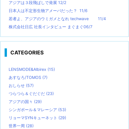
アジアは３段飛ばしで発展 12/2
日本人は不定形生物アメーバだった？ 11/6
若者よ、アジアのウミガメとなれ techwave
11/4
株式会社日広 社長インタビュー まぐまぐ06/7
CATEGORIES
LENSMODE&Albirex
(15)
あすなろ/TOMOS
(7)
おしらせ
(57)
つらつら＆ぐだぐだ
(23)
アジアの国々
(29)
シンガポール＆マレーシア
(53)
リョーマSYNキューネット
(29)
世界一周
(28)