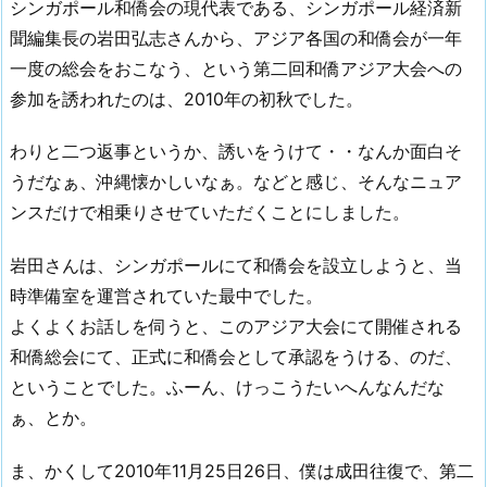
シンガポール和僑会の現代表である、シンガポール経済新
聞編集長の岩田弘志さんから、アジア各国の和僑会が一年
一度の総会をおこなう、という第二回和僑アジア大会への
参加を誘われたのは、2010年の初秋でした。
わりと二つ返事というか、誘いをうけて・・なんか面白そ
うだなぁ、沖縄懐かしいなぁ。などと感じ、そんなニュア
ンスだけで相乗りさせていただくことにしました。
岩田さんは、シンガポールにて和僑会を設立しようと、当
時準備室を運営されていた最中でした。
よくよくお話しを伺うと、このアジア大会にて開催される
和僑総会にて、正式に和僑会として承認をうける、のだ、
ということでした。ふーん、けっこうたいへんなんだな
ぁ、とか。
ま、かくして2010年11月25日26日、僕は成田往復で、第二