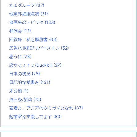
丸１グループ
(37)
他家幹細胞点滴
(21)
参画先のトピック
(133)
和僑会
(12)
回顧録｜私も履歴書
(66)
広告/NIKKO/リバーストン
(52)
思うに
(78)
恋するミナミ/Duckbill
(27)
日本の状況
(78)
日記的な覚書き
(121)
未分類
(1)
燕三条/新潟
(15)
若者よ、アジアのウミガメとなれ
(37)
起業家を支援してます
(80)