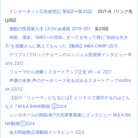
インターネット広告創世記 第8話〜第33話
25/1-8（リンク先
は8話
激動の投資家人生 LEON.jp連載 2019-20(
全23回
倒産、借金、GMOへの売却...すべてを失って得た”自由な生き
方”を加藤さんに教えてもらった【動画】M&A CAMP 25/3
クリプト/ブロックチェーンのエンジェル投資家インタビュー B
urry 23/2
リョーマから紐解くスタートアップ正史 #1～4 22/7
声優の未来:声のデータベース化を試みるスタートアップVoiSto
ck 22/12
【次の『リョーマ』になるには】ビジネスで成功するのはどん
な人？M＆A BANK動画 ②22/4
シンガポールの開拓者!?大先輩事業家にインタビュー M＆A BA
NK動画①22/4
金太郎細胞点滴動画インタビュー 22/3