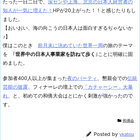
たった一日二日で、
深センや上海、北京の日本人経営者の
知人が一気に増えた！
HPが20上がった！！と感じたりもし
ました。
【おいおい、海の向こうの日本人は面白すぎるぢゃないか
♪】
僕はこのとき
前月末に決めていた世界一周
の旅のテーマ
を ｢
世界中の日本人事業家を訪ねて歩く
｣ことに明確に固
めました。
参加者400人以上が集まった
夜のパーティ
、懇親会での
伝統
芸能の披露
、フィナーレの壇上での
「カチャーシー」大暴
れ
、と、初めての和僑大会はとにかく刺激が強かったので
す。
和僑会
Posted by
ykatou