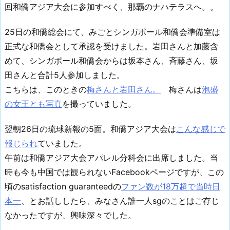
回和僑アジア大会に参加すべく、那覇のナハテラスへ。。
25日の和僑総会にて、みごとシンガポール和僑会準備室は
正式な和僑会として承認を受けました。岩田さんと加藤含
めて、シンガポール和僑会からは坂本さん、斉藤さん、坂
田さんと合計5人参加しました。
こちらは、このときの
梅さんと岩田さん。
梅さんは
泡盛
の女王とも写真
を撮っていました。
翌朝26日の琉球新報の5面。和僑アジア大会は
こんな感じで
報じられ
ていました。
午前は和僑アジア大会アパレル分科会に出席しました。当
時も今も中国では観られないFacebookページですが、この
頃のsatisfaction guaranteedの
ファン数が18万超で当時日
本一
、とお話ししたら、みなさん誰一人sgのことはご存じ
なかったですが、興味深々でした。