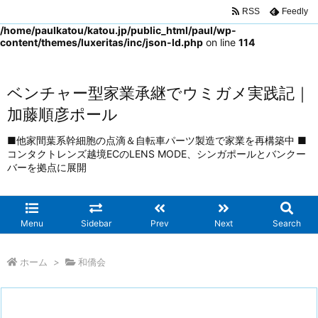
RSS
Feedly
Warning
: Trying to access array offset on false in
/home/paulkatou/katou.jp/public_html/paul/wp-
content/themes/luxeritas/inc/json-ld.php
on line
114
ベンチャー型家業承継でウミガメ実践記｜
加藤順彦ポール
■他家間葉系幹細胞の点滴＆自転車パーツ製造で家業を再構築中 ■
コンタクトレンズ越境ECのLENS MODE、シンガポールとバンクー
バーを拠点に展開
Menu
Sidebar
Prev
Next
Search
ホーム
>
和僑会