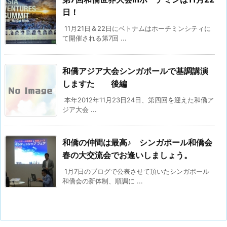
日！
11月21日＆22日にベトナムはホーチミンシティに
て開催される第7回 ...
和僑アジア大会シンガポールで基調講演
しますた 後編
本年2012年11月23日24日、第四回を迎えた和僑ア
ジア大会 ...
和僑の仲間は最高♪ シンガポール和僑会
春の大交流会でお逢いしましょう。
1月7日のブログで公表させて頂いたシンガポール
和僑会の新体制、順調に ...