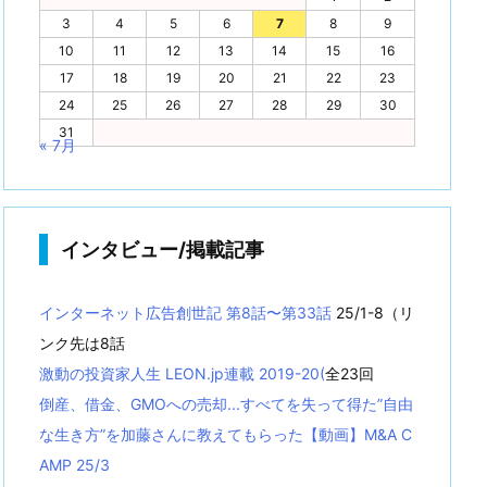
3
4
5
6
7
8
9
10
11
12
13
14
15
16
17
18
19
20
21
22
23
24
25
26
27
28
29
30
31
« 7月
インタビュー/掲載記事
インターネット広告創世記 第8話〜第33話
25/1-8（リ
ンク先は8話
激動の投資家人生 LEON.jp連載 2019-20(
全23回
倒産、借金、GMOへの売却...すべてを失って得た”自由
な生き方”を加藤さんに教えてもらった【動画】M&A C
AMP 25/3