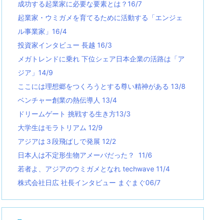
成功する起業家に必要な要素とは？16/7
起業家・ウミガメを育てるために活動する「エンジェ
ル事業家」16/4
投資家インタビュー 長越 16/3
メガトレンドに乗れ 下位シェア日本企業の活路は「ア
ジア」14/9
ここには理想郷をつくろうとする尊い精神がある 13/8
ベンチャー創業の熱伝導人 13/4
ドリームゲート 挑戦する生き方13/3
大学生はモラトリアム 12/9
アジアは３段飛ばしで発展 12/2
日本人は不定形生物アメーバだった？ 11/6
若者よ、アジアのウミガメとなれ techwave
11/4
株式会社日広 社長インタビュー まぐまぐ06/7