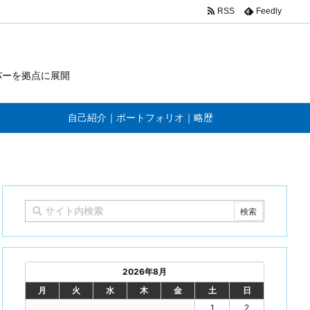
RSS
Feedly
バーを拠点に展開
自己紹介｜ポートフォリオ｜略歴
2026年8月
月
火
水
木
金
土
日
1
2