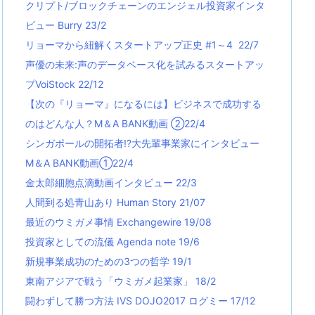
クリプト/ブロックチェーンのエンジェル投資家インタ
ビュー Burry 23/2
リョーマから紐解くスタートアップ正史 #1～4 22/7
声優の未来:声のデータベース化を試みるスタートアッ
プVoiStock 22/12
【次の『リョーマ』になるには】ビジネスで成功する
のはどんな人？M＆A BANK動画 ②22/4
シンガポールの開拓者!?大先輩事業家にインタビュー
M＆A BANK動画①22/4
金太郎細胞点滴動画インタビュー 22/3
人間到る処青山あり Human Story 21/07
最近のウミガメ事情 Exchangewire 19/08
投資家としての流儀 Agenda note 19/6
新規事業成功のための3つの哲学 19/1
東南アジアで戦う「ウミガメ起業家」 18/2
闘わずして勝つ方法 IVS DOJO2017 ログミー 17/12