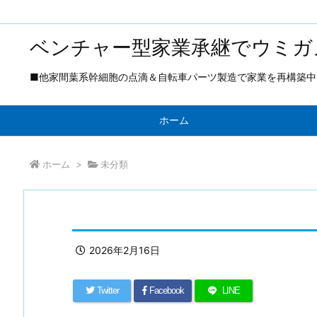
ベンチャー型家業承継でウミガ
■他家間葉系幹細胞の点滴＆自転車パーツ製造で家業を再構築中 ■
ホーム
ホーム
>
未分類
2026年2月16日
Twitter
Facebook
LINE