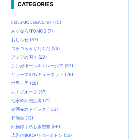
CATEGORIES
LENSMODE&Albirex
(15)
あすなろ/TOMOS
(7)
おしらせ
(57)
つらつら＆ぐだぐだ
(23)
アジアの国々
(29)
シンガポール＆マレーシア
(53)
リョーマSYNキューネット
(29)
世界一周
(28)
丸１グループ
(37)
他家幹細胞点滴
(21)
参画先のトピック
(133)
和僑会
(12)
回顧録｜私も履歴書
(66)
広告/NIKKO/リバーストン
(52)