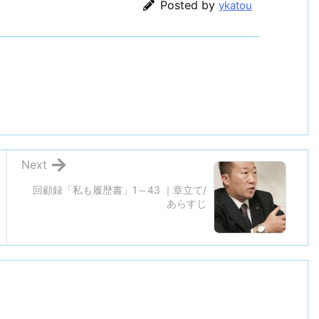
Posted by
ykatou
Next
回顧録「私も履歴書」1～43 ｜章立て/
あらすじ