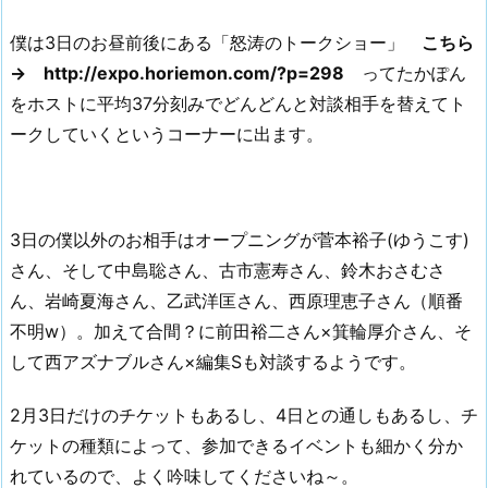
僕は3日のお昼前後にある「怒涛のトークショー」
こちら
→ http://expo.horiemon.com/?p=298
ってたかぽん
をホストに平均37分刻みでどんどんと対談相手を替えてト
ークしていくというコーナーに出ます。
3日の僕以外のお相手はオープニングが菅本裕子(ゆうこす)
さん、そして中島聡さん、古市憲寿さん、鈴木おさむさ
ん、岩崎夏海さん、乙武洋匡さん、西原理恵子さん（順番
不明w）。加えて合間？に前田裕二さん×箕輪厚介さん、そ
して西アズナブルさん×編集Sも対談するようです。
2月3日だけのチケットもあるし、4日との通しもあるし、チ
ケットの種類によって、参加できるイベントも細かく分か
れているので、よく吟味してくださいね～。