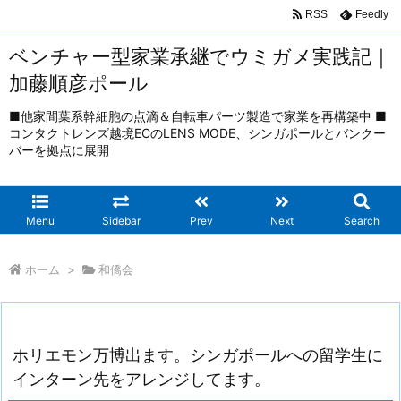
RSS
Feedly
ベンチャー型家業承継でウミガメ実践記｜
加藤順彦ポール
■他家間葉系幹細胞の点滴＆自転車パーツ製造で家業を再構築中 ■
コンタクトレンズ越境ECのLENS MODE、シンガポールとバンクー
バーを拠点に展開
Menu
Sidebar
Prev
Next
Search
ホーム
>
和僑会
ホリエモン万博出ます。シンガポールへの留学生に
インターン先をアレンジしてます。