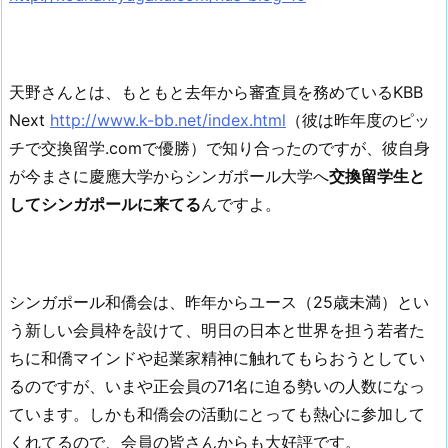
天野さんとは、もともと去年から審査員を務めているKBB
Next
http://www.k-bb.net/index.html
（彼は昨年度のピッ
チで交換留学.comで優勝）で知り合ったのですが、彼自身
が今まさに慶應大学からシンガポール大学へ
交換留学生と
してシンガポールに来てる
んですよ。
シンガポール和僑会は、昨年からユース（25歳未満）とい
う新しい会員枠を設けて、明日の日本と世界を担う若者た
ちに和僑マインドや起業家精神に触れてもらおうとしてい
るのですが、いまや正会員の71名に迫る勢いの人数になっ
ています。しかも和僑会の活動にとっても熱心に参加して
くれてるので、会員の皆さんからも大好評です。