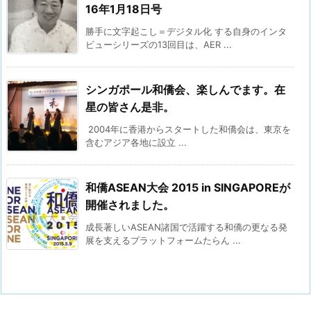
16年1月18日号
勝手に文字起こし＝デジタル化 する自身のインタ
ビューシリーズの13回目は、AER ...
シンガポール和僑会、楽しんでます。在
星の皆さん是非。
2004年に香港からスタートした和僑会は、東京を
含むアジア各地に設立 ...
和僑ASEAN大会 2015 in SINGAPOREが
開催されました。
成長著しいASEAN諸国で活躍する和僑の更なる発
展を支えるプラットフォームたらん ...