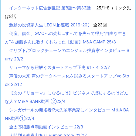
インターネット広告創世記 第8話〜第33話
25/1-8（リンク先
は8話
激動の投資家人生 LEON.jp連載 2019-20(
全23回
倒産、借金、GMOへの売却...すべてを失って得た”自由な生き
方”を加藤さんに教えてもらった【動画】M&A CAMP 25/3
クリプト/ブロックチェーンのエンジェル投資家インタビュー B
urry 23/2
リョーマから紐解くスタートアップ正史 #1～4 22/7
声優の未来:声のデータベース化を試みるスタートアップVoiSto
ck 22/12
【次の『リョーマ』になるには】ビジネスで成功するのはどん
な人？M＆A BANK動画 ②22/4
シンガポールの開拓者!?大先輩事業家にインタビュー M＆A BA
NK動画①22/4
金太郎細胞点滴動画インタビュー 22/3
人間到る処青山あり Human Story 21/07