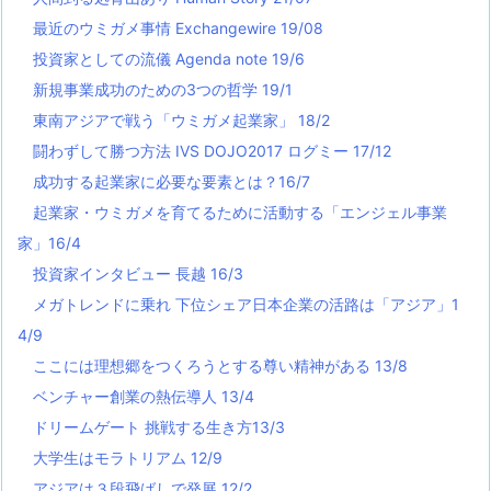
最近のウミガメ事情 Exchangewire 19/08
投資家としての流儀 Agenda note 19/6
新規事業成功のための3つの哲学 19/1
東南アジアで戦う「ウミガメ起業家」 18/2
闘わずして勝つ方法 IVS DOJO2017 ログミー 17/12
成功する起業家に必要な要素とは？16/7
起業家・ウミガメを育てるために活動する「エンジェル事業
家」16/4
投資家インタビュー 長越 16/3
メガトレンドに乗れ 下位シェア日本企業の活路は「アジア」1
4/9
ここには理想郷をつくろうとする尊い精神がある 13/8
ベンチャー創業の熱伝導人 13/4
ドリームゲート 挑戦する生き方13/3
大学生はモラトリアム 12/9
アジアは３段飛ばしで発展 12/2