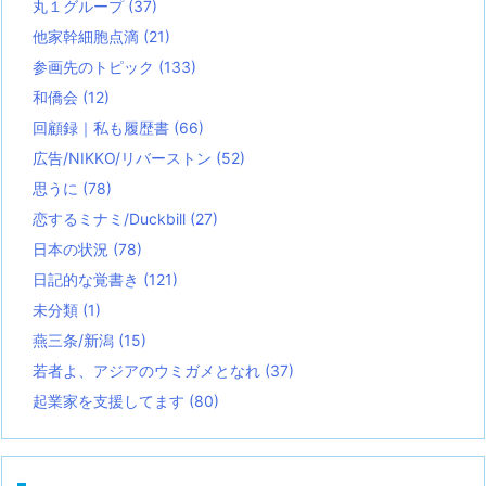
丸１グループ
(37)
他家幹細胞点滴
(21)
参画先のトピック
(133)
和僑会
(12)
回顧録｜私も履歴書
(66)
広告/NIKKO/リバーストン
(52)
思うに
(78)
恋するミナミ/Duckbill
(27)
日本の状況
(78)
日記的な覚書き
(121)
未分類
(1)
燕三条/新潟
(15)
若者よ、アジアのウミガメとなれ
(37)
起業家を支援してます
(80)