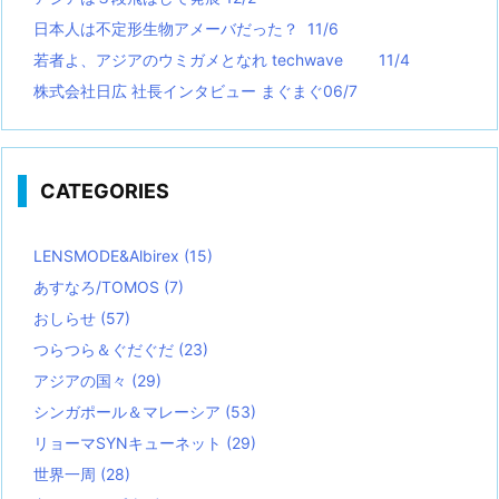
日本人は不定形生物アメーバだった？ 11/6
若者よ、アジアのウミガメとなれ techwave
11/4
株式会社日広 社長インタビュー まぐまぐ06/7
CATEGORIES
LENSMODE&Albirex
(15)
あすなろ/TOMOS
(7)
おしらせ
(57)
つらつら＆ぐだぐだ
(23)
アジアの国々
(29)
シンガポール＆マレーシア
(53)
リョーマSYNキューネット
(29)
世界一周
(28)