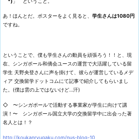
｀*)
」 ということ。
あ！ほんとだ。ポスターをよく見ると、
学生さんは1080円
ですね。
ということで、僕も学生さんの動員を頑張ろう！！と、現
在、シンガポール和僑会ユースの運営で大活躍している留
学生 天野央登さんに声を掛けて、彼らが運営しているメデ
ィア 交換留学ドットコムにて記事で紹介してもらいまし
た。(僕は雲の上ではないけど…汗)
◇ 〜シンガポールで活動する事業家が学生に向けて講
演！〜 シンガポール国立大学の交換留学中に出会った著
名人とは！？
http://koukanryugaku.com/nus-blog-10