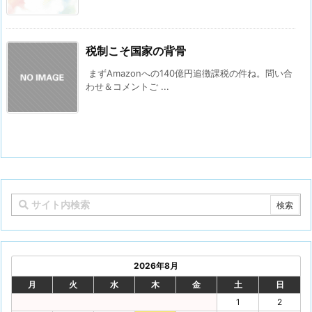
税制こそ国家の背骨
まずAmazonへの140億円追徴課税の件ね。問い合
わせ＆コメントご ...
2026年8月
月
火
水
木
金
土
日
1
2