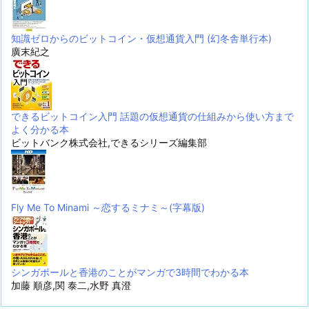
知識ゼロからのビットコイン・仮想通貨入門 (幻冬舎単行本)
廣末紀之
できるビットコイン入門 話題の仮想通貨の仕組みから使い方まで
よく分かる本
ビットバンク株式会社,できるシリーズ編集部
Fly Me To Minami ～恋するミナミ～(字幕版)
シンガポールと香港のことがマンガで3時間でわかる本
加藤 順彦,関 泰二,水野 真澄