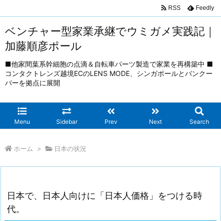
RSS
Feedly
ベンチャー型家業承継でウミガメ実践記｜
加藤順彦ポール
■他家間葉系幹細胞の点滴＆自転車パーツ製造で家業を再構築中 ■
コンタクトレンズ越境ECのLENS MODE、シンガポールとバンクー
バーを拠点に展開
Menu
Sidebar
Prev
Next
Search
ホーム
>
日本の状況
日本で、日本人向けに「日本人価格」をつける時
代。