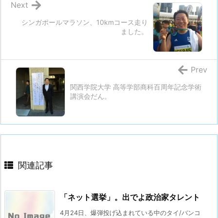
Next
シンガポールマラソン、10kmコース走り
ました。
Prev
関西学院大学 高等学部商科百周年記念学術
講演会だん。
関連記事
「ネット選挙」。出でよ政治家タレント
4月24日、爆弾投げ込まれている中のタイ/バンコ