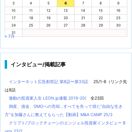
3
4
5
6
7
8
9
10
11
12
13
14
15
16
17
18
19
20
21
22
23
24
25
26
27
28
29
30
31
« 7月
インタビュー/掲載記事
インターネット広告創世記 第8話〜第33話
25/1-8（リンク先
は8話
激動の投資家人生 LEON.jp連載 2019-20(
全23回
倒産、借金、GMOへの売却...すべてを失って得た”自由な生き
方”を加藤さんに教えてもらった【動画】M&A CAMP 25/3
クリプト/ブロックチェーンのエンジェル投資家インタビュー B
urry 23/2