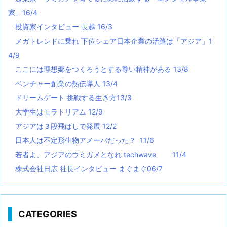
家」16/4
投資家インタビュー 長越 16/3
メガトレンドに乗れ 下位シェア日本企業の活路は「アジア」1
4/9
ここには理想郷をつくろうとする尊い精神がある 13/8
ベンチャー創業の熱伝導人 13/4
ドリームゲート 挑戦する生き方13/3
大学生はモラトリアム 12/9
アジアは３段飛ばしで発展 12/2
日本人は不定形生物アメーバだった？ 11/6
若者よ、アジアのウミガメとなれ techwave
11/4
株式会社日広 社長インタビュー まぐまぐ06/7
CATEGORIES