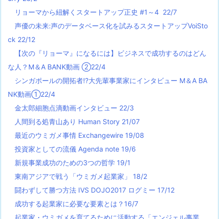
リョーマから紐解くスタートアップ正史 #1～4 22/7
声優の未来:声のデータベース化を試みるスタートアップVoiSto
ck 22/12
【次の『リョーマ』になるには】ビジネスで成功するのはどん
な人？M＆A BANK動画 ②22/4
シンガポールの開拓者!?大先輩事業家にインタビュー M＆A BA
NK動画①22/4
金太郎細胞点滴動画インタビュー 22/3
人間到る処青山あり Human Story 21/07
最近のウミガメ事情 Exchangewire 19/08
投資家としての流儀 Agenda note 19/6
新規事業成功のための3つの哲学 19/1
東南アジアで戦う「ウミガメ起業家」 18/2
闘わずして勝つ方法 IVS DOJO2017 ログミー 17/12
成功する起業家に必要な要素とは？16/7
起業家・ウミガメを育てるために活動する「エンジェル事業