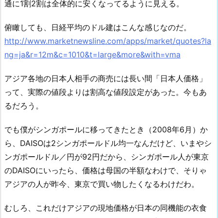
通に1割2割は全体的に安くなってるように見える。
俯瞰しても、日経平均のドル建はこんな感じなのだ。
http://www.marketnewsline.com/apps/market/quotes?la
ng=ja&r=12m&c=1010&t=large&more&with=vma
アジア各地の日本人相手の商売には長い間「日本人価格」
って、実際の値段よりは割高な値段設定があった。今もあ
るだろう。
でも僕がシンガポールに移ってきたとき（2008年6月）か
ら、DAISOは2シンガポールドル均一なんだけど、いまやシ
ンガポールドル／円が92円だから、シンガポール人が東京
のDAISOにいったら、価格は母国の半額なわけで、そりゃ
アジアの人が昨今、東京で買い物したくなるわけだわ。
むしろ、これだけアジアの現地価格が日本の同機能の衣食